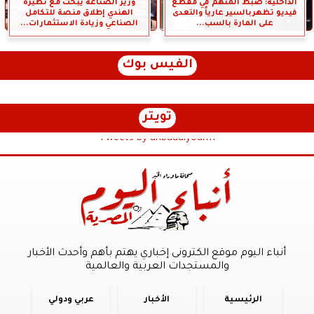
الداخلية: ضبط المتهم في مقطع
وزير الصناعة يبحث مع نظيره
فيديو تظهربالسير عارياً والتعدى
الهندي إطلاق منصة للتكامل
على المارة بالسب...
الصناعي وزيادة الاستثمارات...
الفيس بوك
تويتر
Tweets by anbaaalyoum1
أنباء اليوم موقع الكترونى إخباري يهتم بأهم وأحدث الأخبار
والمستجدات العربية والعالمية
الرئيسية
الأخبار
عربي ودولي