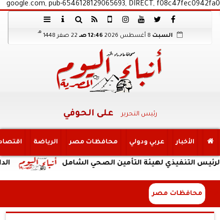
google.com, pub-6546128129065693, DIRECT, f08c47fec0942fa0
هـ
السبت
8 أغسطس 2026
12:46 صـ
22 صفر 1448
على الحوفي
رئيس التحرير
الأخبار
عربي ودولي
محافظات مصر
الرياضة
اقتصاد
نفيذي لهيئة التأمين الصحي الشامل
الداخلية: ضب
محافظات مصر