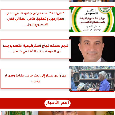
”الزراعة” تستعرض جهودها في دعم
المزارعين وتحقيق الأمن الغذائي خلال
الأسبوع الأول...
نديم سمنه: نجاح استراتيجية التصدير يبدأ
من الجودة وبناء الثقة في شعار...
من رأس عمار إلى بيت جالا.. حكاية وطن لا
يغيب
أهم الأخبار