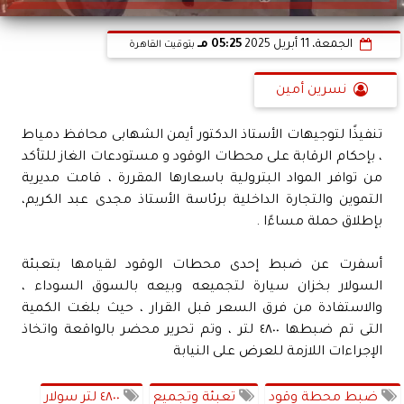
الجمعة، 11 أبريل 2025
05:25 مـ
بتوقيت القاهرة
نسرين أمين
تنفيذًا لتوجيهات الأستاذ الدكتور أيمن الشهابى محافظ دمياط
، بإحكام الرقابة على محطات الوقود و مستودعات الغاز للتأكد
من توافر المواد البترولية باسعارها المقررة ، قامت مديرية
التموين والتجارة الداخلية برئاسة الأستاذ مجدى عبد الكريم،
بإطلاق حملة مساءًا .
أسفرت عن ضبط إحدى محطات الوقود لقيامها بتعبئة
السولار بخزان سيارة لتجميعه وبيعه بالسوق السوداء ،
والاستفادة من فرق السعر قبل القرار ، حيث بلغت الكمية
التى تم ضبطها ٤٨٠٠ لتر ، وتم تحرير محضر بالواقعة واتخاذ
الإجراءات اللازمة للعرض على النيابة
ضبط محطة وقود
تعبئة وتجميع
٤٨٠٠ لتر سولار