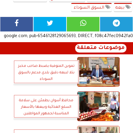
بيعه
السوق السوداء
google.com, pub-6546128129065693, DIRECT, f08c47fec0942fa0
موضوعات متعلقة
تموين المنوفية يضبط صاحب مخبز
بتلا لبيعه دقيق بلدى مدعم بالسوق
السوداء
محافظ أسوان يطمئن على سلامة
السلع الغذائية وبيعها بالأسعار
المناسبة لجمهور المواطنين