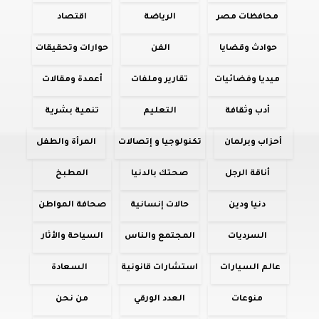
محافظات مصر
الرياضة
اقتصاد
حوادث وقضايا
الفن
حوارات وتحقيقات
ميديا وفضائيات
تقارير وملفات
أعمدة ومقالات
أدب وثقافة
التعليم
تنمية بشرية
أحزاب وبرلمان
تكنولوجيا و إتصالات
المرأة والطفل
أناقة الرجل
صحتك بالدنيا
المطبخ
دنيا ودين
حالات إنسانية
صحافة المواطن
السرديات
المجتمع والناس
السياحة والأثار
عالم السيارات
استشارات قانونية
السعادة
منوعات
العدد الورقي
من نحن