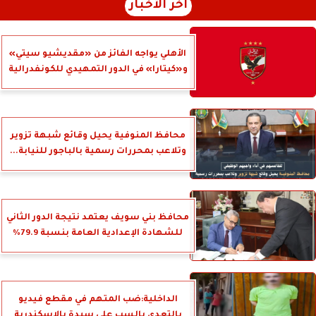
آخر الأخبار
الأهلي يواجه الفائز من «مقديشيو سيتي»
و«كيتارا» في الدور التمهيدي للكونفدرالية
محافظ المنوفية يحيل وقائع شبهة تزوير
وتلاعب بمحررات رسمية بالباجور للنيابة...
محافظ بني سويف يعتمد نتيجة الدور الثاني
للشهادة الإعدادية العامة بنسبة 79.9%
الداخلية:ضب المتهم في مقطع فيديو
بالتعدى بالسب على سيدة بالإسكندرية