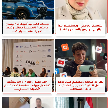
نيسان مصر تبدأ مبيعات ”نيسان
التنسيق الجامعي.. (مستقبلك يبدأ
ماجنيت” المجمعة محليًا، وتُعِيد
بالوعي.. وليس بالمجموع فقط)
تعريف فئة السيارات...
بطارية ضخمة وتصميم متين ودعم
”هي الفنون Arts- ”She يكشف
سهل لتطبيقات جوجل: لماذا يُعد
تفاصيل دورته السادسة تحت شعار
هاتف HUAWEI...
”أصوات السلام.....