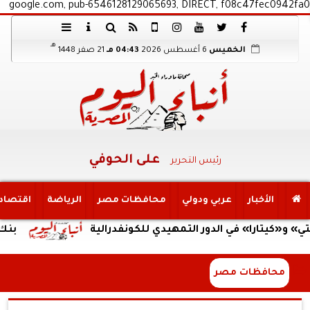
google.com, pub-6546128129065693, DIRECT, f08c47fec0942fa0
هـ
الخميس
6 أغسطس 2026
04:43 مـ
21 صفر 1448
على الحوفي
رئيس التحرير
الأخبار
عربي ودولي
محافظات مصر
الرياضة
اقتصاد
را» في الدور التمهيدي للكونفدرالية
بنك QNB مصر يعزز جاهزية المشروعات الصغيرة والمتوسطة للنمو والتوسع من خلال برنامج أبطال المشروعات الصغيرة والمتوسطة
محافظات مصر