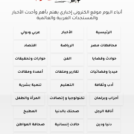
أنباء اليوم موقع الكترونى إخباري يهتم بأهم وأحدث الأخبار
والمستجدات العربية والعالمية
الرئيسية
الأخبار
عربي ودولي
محافظات مصر
الرياضة
اقتصاد
حوادث وقضايا
الفن
حوارات وتحقيقات
ميديا وفضائيات
تقارير وملفات
أعمدة ومقالات
أدب وثقافة
التعليم
تنمية بشرية
أحزاب وبرلمان
تكنولوجيا و إتصالات
المرأة والطفل
أناقة الرجل
صحتك بالدنيا
المطبخ
دنيا ودين
حالات إنسانية
صحافة المواطن