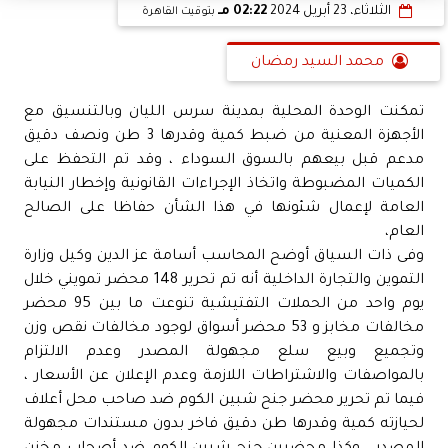
الثلاثاء، 23 أبريل 2024
02:22 مـ
بتوقيت القاهرة
محمد السيد رمضان
تمكنت الوحدة المحلية بمدينة سرس الليان وبالتنسيق مع
الأجهزة المعنية من ضبط كمية وقدرها 3 طن ونصف دقيق
مدعم قبل بيعهم بالسوق السوداء ، وقد تم التحفظ على
الكميات المضبوطة واتخاذ الإجراءات القانونية وإخطار النيابة
العامة لإعمال شئونها في هذا الشأن حفاظا على الصالح
العام،
وفى ذات السياق أوضح المحاسب أسامة عز الدين وكيل وزارة
التموين والتجارة الداخلية أنه تم تحرير 148 محضر تمويني خلال
يوم واحد من الحملات التفتيشية تنوعت ما بين 95 محضر
مخالفات مخابز و 53 محضر أسواق لوجود مخالفات نقص وزن
وتجميع وبيع سلع مجهولة المصدر وعدم الالتزام
بالمواصفات والاشتراطات اللازمة وعدم الإعلان عن الأسعار ،
فيما تم تحرير محضر جنح شبين الكوم ضد صاحب محل أعلاف
لحيازته كمية وقدرها طن دقيق فاخر بدون مستندات مجهولة