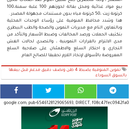
المصدر ، وكذا محضرين جنح شبين الكوم ضد أصحاب مخزن
بيع مواد غذائية ومحل بقالة لحوزتهم 100 علبة سمنة،100
كرتونة زيت ،50 كرتونة مياه بدون مستندات مجهولة المصدر .
هذا وشدد محافظ المنوفية على رؤساء الوحدات المحلية
وبالتعاون التام مع مديريات التموين والصحة والطب البيطري
بتكثيف الحملات ورصد المخالفات وضبط الأسعار والتأكد من
مدى الالتزام بالقرارات التموينية ، والتصدي لحالات الغش
التجاري و احتكار السلع والاطمئنان على صلاحية السلع
المعروضة بالأسواق لإتخاذ اللازم تحقيقا للصالح العام.
تموين المنوفية يضبط 4 طن ونصف دقيق مدعم قبل بيعها
بالسوق السوداء
google.com, pub-6546128129065693, DIRECT, f08c47fec0942fa0