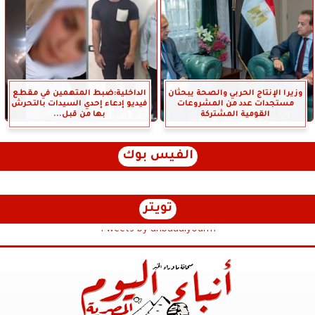
وزيرا الإنتاج الحربي والصحة يبحثان
الداخلية:ضبط المتهمين في مقطع
مستجدات عدد من المشروعات
فيديو إدعاء إحدي السيدات بالتحرش
القومية المشتركة
بها من قبل...
الفيس بوك
تويتر
Tweets by anbaaalyoum1