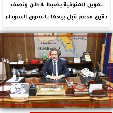
تموين المنوفية يضبط 4 طن ونصف
دقيق مدعم قبل بيعها بالسوق السوداء