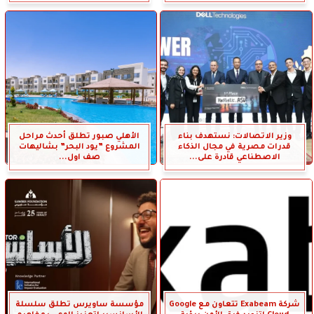
وزير الاتصالات: نستهدف بناء
الأهلي صبور تطلق أحدث مراحل
قدرات مصرية في مجال الذكاء
المشروع ”يود البحر” بشاليهات
الاصطناعي قادرة على...
صف اول...
شركة Exabeam تتعاون مع Google
مؤسسة ساويرس تطلق سلسلة