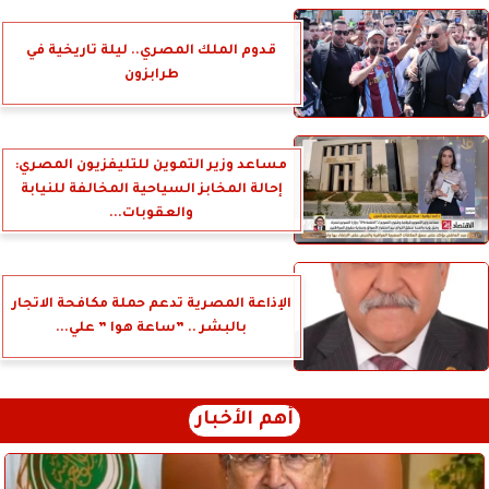
قدوم الملك المصري.. ليلة تاريخية في
طرابزون
مساعد وزير التموين للتليفزيون المصري:
إحالة المخابز السياحية المخالفة للنيابة
والعقوبات...
الإذاعة المصرية تدعم حملة مكافحة الاتجار
بالبشر .. ”ساعة هوا ” علي...
أهم الأخبار