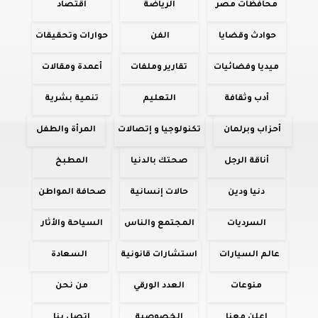
محافظات مصر
الرياضة
اقتصاد
حوادث وقضايا
الفن
حوارات وتحقيقات
ميديا وفضائيات
تقارير وملفات
أعمدة ومقالات
أدب وثقافة
التعليم
تنمية بشرية
أحزاب وبرلمان
تكنولوجيا و إتصالات
المرأة والطفل
أناقة الرجل
صحتك بالدنيا
المطبخ
دنيا ودين
حالات إنسانية
صحافة المواطن
السرديات
المجتمع والناس
السياحة والأثار
عالم السيارات
استشارات قانونية
السعادة
منوعات
العدد الورقي
من نحن
اعلن معنا
الخصوصية
اتصل بنا