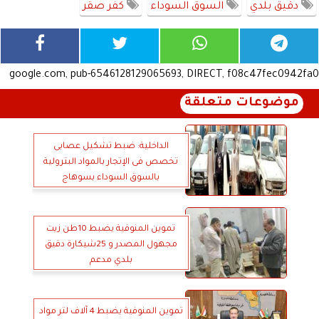
دقيق بلدي
السوق السوداء
كفر صقر
google.com, pub-6546128129065693, DIRECT, f08c47fec0942fa0
موضوعات متعلقة
الداخلية: ضبط تشكيل عصابى
تخصص فى الإتجار بالمواد البترولية
بالسوق السوداء بسوهاج
تموين المنوفية يضبط 10طن زيت
مجهول المصدر و 25شيكارة دقيق
بلدي مدعم
تموين المنوفية يضبط 4 آلاف لتر مواد