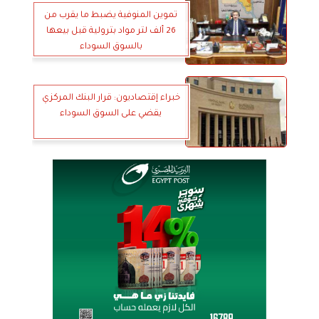
تموين المنوفية يضبط ما يقرب من
26 ألف لتر مواد بترولية قبل بيعها
بالسوق السوداء
خبراء إقتصاديون: قرار البنك المركزي
يقضي على السوق السوداء