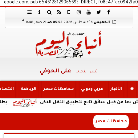
google.com, pub-6546128129065693, DIRECT, f08c47fec0942fa0
هـ
الخميس
6 أغسطس 2026
05:55 صـ
21 صفر 1448
على الحوفي
رئيس التحرير
الأخبار
عربي ودولي
محافظات مصر
الرياضة
اقتصاد
بل سائق تابع لتطبيق النقل الذكي
بطارية ضخمة وتصميم 
محافظات مصر