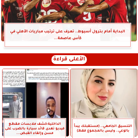
البداية أمام بترول أسيوط.. تعرف على ترتيب مباريات الأهلي في
كأس عاصمة...
الأعلى قراءة
الداخلية:كشف ملابسات مقطع
التنسيق الجامعي.. (مستقبلك يبدأ
فيديو تعدى قائد سيارة بالضرب على
بالوعي.. وليس بالمجموع فقط)
مسن وإلقاء القبض...