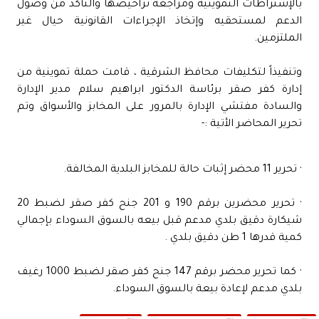
بالإشتراطات التموينية ومراجعة تراخيصها والتأكد من وصول
الدعم لمستحقيه وإتخاذ الإجراءات القانونية حيال غير
الملتزمين.
وتنفيذاً لتكليفات محافظ الشرقية ، قامت حملة تموينية من
إدارة كفر صقر برئاسة الدكتور ابراهيم سلام مدير الإدارة
والسادة مفتشي الإدارة بالمرور على المخابز والأسواق وتم
تحرير المحاضر الأتية :-
· تحرير 11 محضر إثبات حالة للمخابز البلدية المخالفة.
· تحرير محضرين برقم 190 و 201 جنح كفر صقر لضبط 20
شيكارة دقيق بلدي مدعم قبل بيعه بالسوق السوداء بإجمالي
كمية قدرها 1 طن دقيق بلدي .
· كما تحرير محضر برقم 147 جنح كفر صقر لضبط 1000 رغيف
بلدي مدعم لإعادة بيعة بالسوق السوداء.