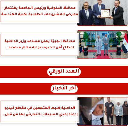
محافظ المنوفية ورئيس الجامعة يفتتحان
معرض المشروعات الطلابية بكلية الهندسة
محافظ الجيزة يهنئ مساعد وزير الداخلية
لقطاع أمن الجيزة بتوليه مهام منصبه...
العدد الورقي
آخر الأخبار
الداخلية:ضبط المتهمين في مقطع فيديو
إدعاء إحدي السيدات بالتحرش بها من قبل...