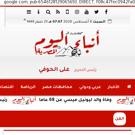
google.com, pub-6546128129065693, DIRECT, f08c47fec0942fa0
هـ
السبت
8 أغسطس 2026
07:07 مـ
23 صفر 1448
على الحوفي
رئيس التحرير
الأخبار
عربي ودولي
محافظات مصر
الرياضة
اقتصاد
وفاة والد ليونيل ميسي عن 68 عاما
رئيس هيئة 
الفن