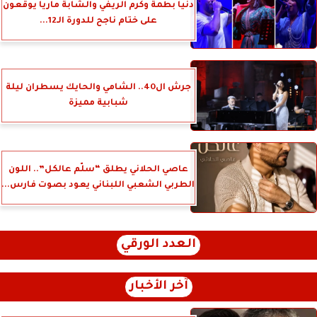
دنيا بطمة وكرم الريفي والشابة ماريا يوقعون
على ختام ناجح للدورة الـ12...
جرش ال40.. الشامي والحايك يسطران ليلة
شبابية مميزة
عاصي الحلاني يطلق “سلّم عالكل”.. اللون
الطربي الشعبي اللبناني يعود بصوت فارس...
العدد الورقي
آخر الأخبار