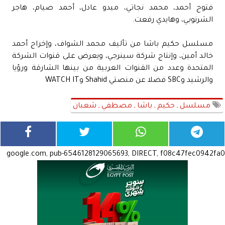
فتوح أحمد، محمد نجاتي، ميدو عادل، أحمد صيام، هاجر
الشرنوبي، وهايدي رفعت.
مسلسل حكيم باشا من تأليف محمد الشواف، وإخراج أحمد
خالد أمين، وإنتاج شركة سينرجي، ويعرض على قنوات الشركة
المتحدة وعدد من القنوات العربية من بينها الشارقة ورؤيا
والرشيد وSBC فضلا عن منصتي Shahid وWATCH IT
مسلسل ـ حكيم ـ باشا ـ مصطفي ـ شعبان
google.com, pub-6546128129065693, DIRECT, f08c47fec0942fa0