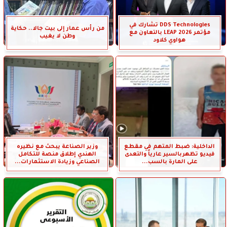
DDS Technologies تشارك في
من رأس عمار إلى بيت جالا.. حكاية
مؤتمر LEAP 2026 بالتعاون مع
وطن لا يغيب
هواوي كلاود
الداخلية: ضبط المتهم في مقطع
وزير الصناعة يبحث مع نظيره
فيديو تظهربالسير عارياً والتعدى
الهندي إطلاق منصة للتكامل
على المارة بالسب...
الصناعي وزيادة الاستثمارات...