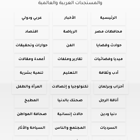
والمستجدات العربية والعالمية
الرئيسية
الأخبار
عربي ودولي
محافظات مصر
الرياضة
اقتصاد
حوادث وقضايا
الفن
حوارات وتحقيقات
ميديا وفضائيات
تقارير وملفات
أعمدة ومقالات
أدب وثقافة
التعليم
تنمية بشرية
أحزاب وبرلمان
تكنولوجيا و إتصالات
المرأة والطفل
أناقة الرجل
صحتك بالدنيا
المطبخ
دنيا ودين
حالات إنسانية
صحافة المواطن
السرديات
المجتمع والناس
السياحة والأثار