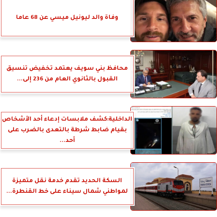
وفاة والد ليونيل ميسي عن 68 عاما
محافظ بني سويف يعتمد تخفيض تنسيق
القبول بالثانوي العام من 236 إلى...
الداخلية:كشف ملابسات إدعاء أحد الأشخاص
بقيام ضابط شرطة بالتعدى بالضرب على
أحد...
السكة الحديد تقدم خدمة نقل متميزة
لمواطني شمال سيناء على خط القنطرة...