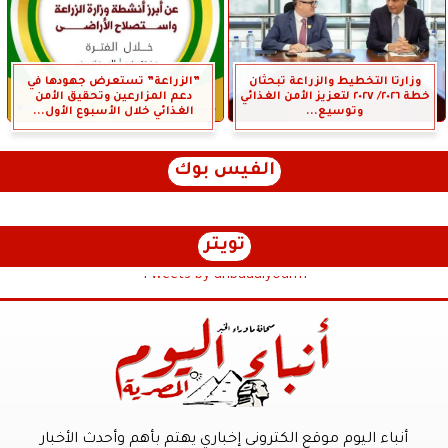
وزارتا التخطيط والزراعة تبحثان
”الزراعة” تستعرض جهودها في
خطة ٢٠٢٦/ ٢٠٢٧ لتعزيز الأمن الغذائي
دعم المزارعين وتحقيق الأمن
وتوسيع...
الغذائي خلال الأسبوع الأول...
الفيس بوك
تويتر
Tweets by anbaaalyoum1
أنباء اليوم موقع الكترونى إخباري يهتم بأهم وأحدث الأخبار