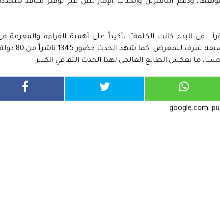
نويعها، ودعم الناشرين والكتّاب الإماراتيين عبر توفير منافذ متجددة
. في البدء كانت الكلمة"، تأكيداً على أهمية القراءة والمعرفة في
تشكيل الوعي الثقافي، محتفياً بسلطنة عُمان ضيفة شرف للمعرض. كما شهد الحدث حضور 1345 ناشر
سا، ما يعكس الطابع العالمي لهذا الحدث الثقافي الكبير.
google.com, p