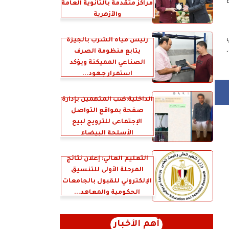
مراكز متقدمة بالثانوية العامة
والأزهرية
رئيس مياه الشرب بالجيزة
اً من 80 دولة،
يتابع منظومة الصرف
الصناعي المميكنة ويؤكد
استمرار جهود...
الداخلية:ضب المتهمين بإدارة
صفحة بمواقع التواصل
الإجتماعى للترويج لبيع
الأسلحة البيضاء
التعليم العالي: إعلان نتائج
المرحلة الأولى للتنسيق
الإلكتروني للقبول بالجامعات
الحكومية والمعاهد...
أهم الأخبار