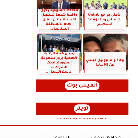
محافظ المنوفية يحيل
الأهلي يواجه بادالونا
واقعة شبهة تسهيل
الإسباني وديًّا يوم 12
الاستيلاء على المال
أغسطس
العام بالمنطقة
الصناعية...
رئيس هيئة الرعاية
الصحية يزور مجموعة
وفاة والد ليونيل ميسي
إستوورلد لبحث
عن 68 عاما
الشراكات
الاستراتيجية ...
الفيس بوك
تويتر
Tweets by anbaaalyoum1