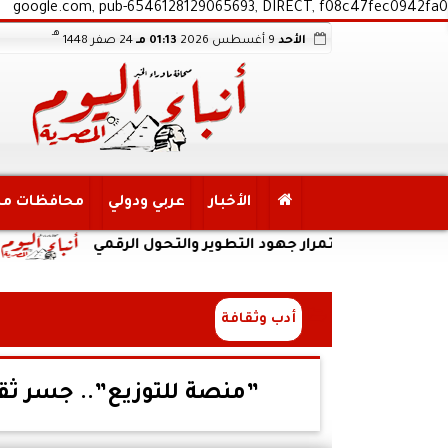
google.com, pub-6546128129065693, DIRECT, f08c47fec0942fa0
هـ
الأحد
9 أغسطس 2026
01:13 مـ
24 صفر 1448
الأخبار
عربي ودولي
محافظات م
د استمرار جهود التطوير والتحول الرقمي
محافظ ال
أدب وثقافة
”منصة للتوزيع”.. جسر ثقا