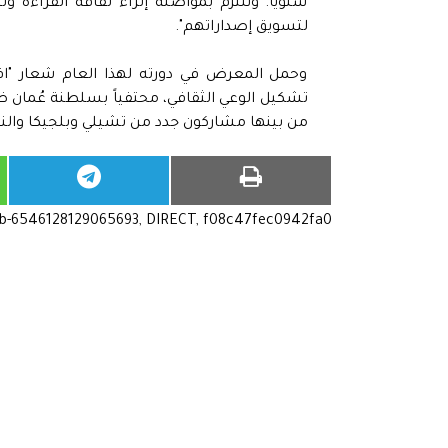
سنوياً. ونلتزم بمواصلة إثراء ثقافة القراءة وت
لتسويق إصداراتهم".
وحمل المعرض في دورته لهذا العام شعار "اقرأ.
من بينها مشاركون جدد من تشيلي وبلجيكا والنم
ub-6546128129065693, DIRECT, f08c47fec0942fa0