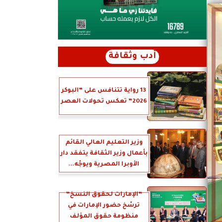
أدب وثقافة
13 رواية تتنافس على ”البوكر
2026” تعكس تحولات العصر
وزير التعليم العالي القائم
بأعمال وزير الثقافة يتفقد دار
الأوبرا المصرية ويوجّه...
”الإمارات لحقوق النسخ”
ترسّخ حضور الإمارات في
منظومة حقوق المؤلف