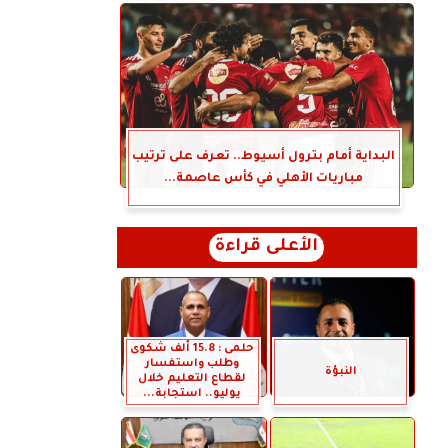
البداية أمام بترول أسيوط.. تعرف على ترتيب
مباريات الأهلي في كأس عاصمة...
الأعلى قراءة
حلمى : 15.8 ألف شكوى
وطلب واستفسار
النبؤة
لقطاع التعليم خلال
يوليو.. استجابة...