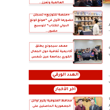
العالمية وتعزز...
«منصة للتوزيع» تسجّل
حضورها الأول في ”هونغ كونغ
الدولي للكتاب” لتوسيع
،
حضور...
معهد سيجونج يطلق
أكاديمية ثقافية حول الجمال
مالي
الكوري بجامعة عين شمس
العدد الورقي
آخر الأخبار
محافظ المنوفية يكرم أوائل
يين زائر
الجمهورية الحاصلين على