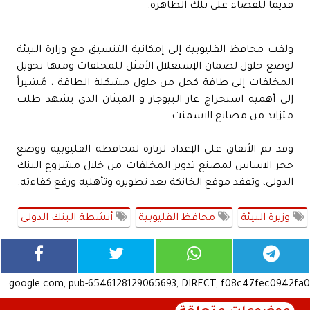
قديماً للقضاء على تلك الظاهرة.
ولفت محافظ القليوبية إلى إمكانية التنسيق مع وزارة البيئة
لوضع حلول لضمان الإستغلال الأمثل للمخلفات ومنها تحويل
المخلفات إلى طاقة كحل من حلول مشكلة الطاقة ، مُشيراً
إلى أهمية استخراج غاز البيوجاز و الميثان الذى يشهد طلب
متزايد من مصانع الاسمنت.
وقد تم الأتفاق على الإعداد لزيارة لمحافظة القليوبية ووضع
حجر الاساس لمصنع تدوير المخلفات من خلال مشروع البنك
الدولى، وتفقد موقع الخانكة بعد تطويره وتأهليه ورفع كفاءته.
وزيرة البيئة
محافظ القليوبية
أنشطة البنك الدولي
google.com, pub-6546128129065693, DIRECT, f08c47fec0942fa0