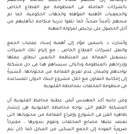
بالإضافة إلى منحهم غطاءً تأمينياً مناسباً لإلحاقهم
بالشركات العاملة فى المنظومة مع القطاع الخاص
والجمعيات الأهلية المؤهلة والجهات الحكومية، كما تم
منحهم تأميناً صحياً، كما تلقوا تدريبا متكاملا لتأهليهم من
أجل الحصول على ترخيص لمزاولة المهنة.
وأشارت د. ياسمين فؤاد إلى أهمية إسناد عمليات الجمع
والنقل لشركات القطاع الخاص ، مع إلزام تلك الشركات
بتشغيل العمالة غير المنتظمة التابعين لنطاق عملها
وإدراجهم بالمنظومة وبالتالى سيساهم هذا فى حل مشكلة
تواجدهم وضمان عدم تفريغ القمامة من محتوياتها، مُشيرةً
إلى إمكانية التعاون مع خلال مشروع البنك الدولى للمساعدة
فى منظومة المخلفات بمحافظة القليوبية.
ومن جانبه أكد المهندس أيمن عطية محافظ القليوبية أن
المشكلة الأهم التى تواجه محافظة القليوبية هى إنتشار
ظاهرة الفرز فى الشوارع وإفراغ القمامة من محتوياتها التى
تعتمد عليها مصانع المخلفات وتقوم بتدويرها ، مقترحاً
ضرورةً العودة إلى الجمع السكنى من المنازل كما كان يتم