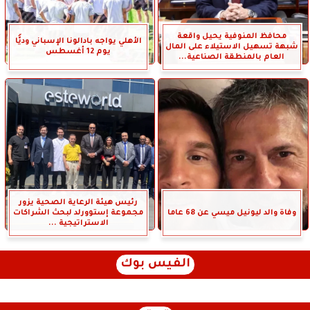
محافظ المنوفية يحيل واقعة
الأهلي يواجه بادالونا الإسباني وديًّا
شبهة تسهيل الاستيلاء على المال
يوم 12 أغسطس
العام بالمنطقة الصناعية...
رئيس هيئة الرعاية الصحية يزور
وفاة والد ليونيل ميسي عن 68 عاما
مجموعة إستوورلد لبحث الشراكات
الاستراتيجية ...
الفيس بوك