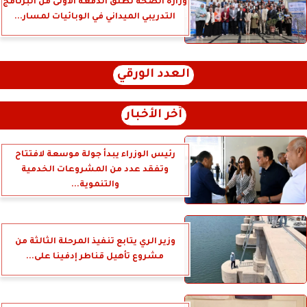
وزارة الصحة تطلق الدفعة الأولى من البرنامج
التدريبي الميداني في الوبائيات لمسار...
العدد الورقي
آخر الأخبار
رئيس الوزراء يبدأ جولة موسعة لافتتاح
وتفقد عدد من المشروعات الخدمية
والتنموية...
وزير الري يتابع تنفيذ المرحلة الثالثة من
مشروع تأهيل قناطر إدفينا على...