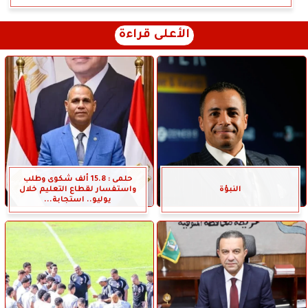
الأعلى قراءة
حلمى : 15.8 ألف شكوى وطلب
النبؤة
واستفسار لقطاع التعليم خلال
يوليو.. استجابة...