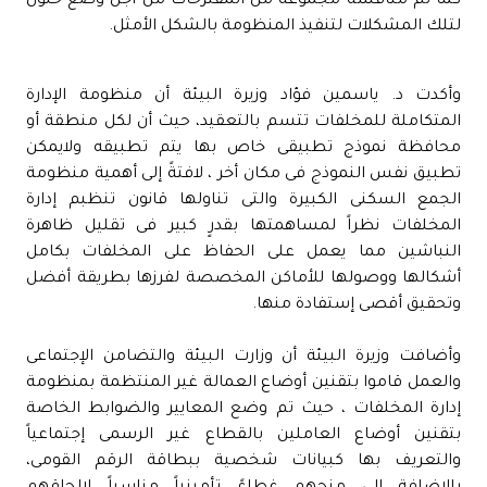
كما تم مناقشة مجموعة من المقترحات من أجل وضع حلول
لتلك المشكلات لتنفيذ المنظومة بالشكل الأمثل.
وأكدت د. ياسمين فؤاد وزيرة البيئة أن منظومة الإدارة
المتكاملة للمخلفات تتسم بالتعقيد، حيث أن لكل منطقة أو
محافظة نموذج تطبيقى خاص بها يتم تطبيقه ولايمكن
تطبيق نفس النموذج فى مكان أخر ، لافتةً إلى أهمية منظومة
الجمع السكنى الكبيرة والتى تناولها قانون تنظبم إدارة
المخلفات نظراً لمساهمتها بقدرٍ كبير فى تقليل ظاهرة
النباشين مما يعمل على الحفاظ على المخلفات بكامل
أشكالها ووصولها للأماكن المخصصة لفرزها بطريقة أفضل
وتحقيق أقصى إستفادة منها.
وأضافت وزيرة البيئة أن وزارت البيئة والتضامن الإجتماعى
والعمل قاموا بتقنين أوضاع العمالة غير المنتظمة بمنظومة
إدارة المخلفات ، حيث تم وضع المعايير والضوابط الخاصة
بتقنين أوضاع العاملين بالقطاع غير الرسمى إجتماعياً
‏والتعريف بها كبيانات شخصية ببطاقة الرقم القومى،