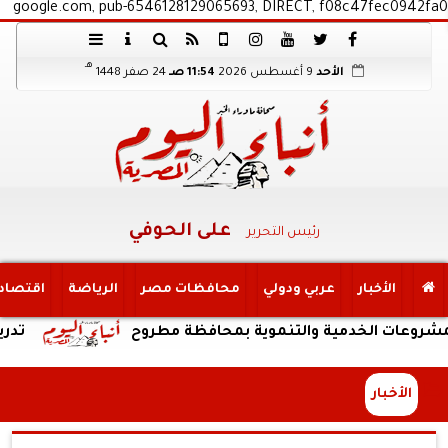
google.com, pub-6546128129065693, DIRECT, f08c47fec0942fa0
هـ
الأحد
9 أغسطس 2026
11:54 صـ
24 صفر 1448
على الحوفي
رئيس التحرير
الأخبار
عربي ودولي
محافظات مصر
الرياضة
اقتصاد
الخدمية والتنموية بمحافظة مطروح
تدريبات متنوعة
الأخبار