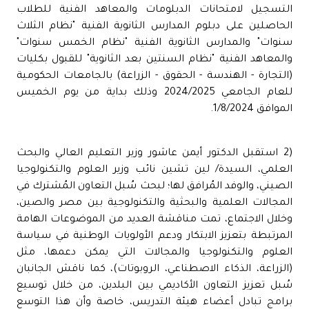
التسجيل لامتحانات الدبلومات والمعاهد الفنية للطلاب
الحاصلين على دبلوم المدارس الثانوية الفنية "نظام الثلاث
سنوات" والمدارس الثانوية الفنية "نظام الخمس سنوات"
والمعاهد الفنية "نظام السنتين بعد الثانوية" للقبول بكليات
(التجارة - الهندسة - الحقوق - الزراعة) بالجامعات الحكومية
للعام الجامعي 2024/2025 وذلك بداية من يوم الخميس
الموافق 1/8/2024.
(2 استقبل الدكتور أيمن عاشور وزير التعليم العالي والبحث
العلمي، السيدة/ لين تشين نائب وزير العلوم والتكنولوجيا
الصيني، والوفد المُرافق لها؛ لبحث سُبل التعاون المُشترك في
المجالات العلمية والبحثية والتكنولوجية بين مصر والصين،
وخلال الاجتماع، تمت مناقشة العديد من الموضوعات الهامة
المرتبطة بتعزيز الابتكار ودعم الأولويات الوطنية في سياسة
العلوم والتكنولوجيا والمجالات التي يمكن دعمها، مثل
(الزراعة، الذكاء الاصطناعي، الروبوتات)، كما ناقش الجانبان
سُبل تعزيز التعاون الأكاديمي بين البلدين، من خلال توسيع
برامج تبادل أعضاء هيئة التدريس، خاصة وأن هذا التوسع