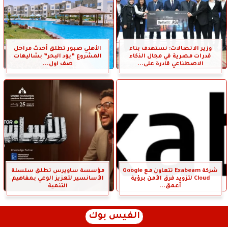
وزير الاتصالات: نستهدف بناء
الأهلي صبور تطلق أحدث مراحل
قدرات مصرية في مجال الذكاء
المشروع ”يود البحر” بشاليهات
الاصطناعي قادرة على...
صف اول...
شركة Exabeam تتعاون مع Google
مؤسسة ساويرس تطلق سلسلة
Cloud لتزويد فرق الأمن برؤية
الأسانسير لتعزيز الوعي بمفاهيم
أعمق...
التنمية
الفيس بوك