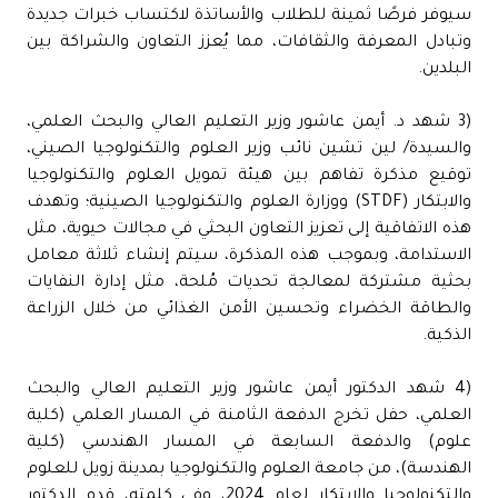
سيوفر فرصًا ثمينة للطلاب والأساتذة لاكتساب خبرات جديدة
وتبادل المعرفة والثقافات، مما يُعزز التعاون والشراكة بين
البلدين.
(3 شهد د. أيمن عاشور وزير التعليم العالي والبحث العلمي،
والسيدة/ لين تشين نائب وزير العلوم والتكنولوجيا الصيني،
توقيع مذكرة تفاهم بين هيئة تمويل العلوم والتكنولوجيا
والابتكار (STDF) ووزارة العلوم والتكنولوجيا الصينية؛ وتهدف
هذه الاتفاقية إلى تعزيز التعاون البحثي في مجالات حيوية، مثل
الاستدامة، وبموجب هذه المذكرة، سيتم إنشاء ثلاثة معامل
بحثية مشتركة لمعالجة تحديات مُلحة، مثل إدارة النفايات
والطاقة الخضراء وتحسين الأمن الغذائي من خلال الزراعة
الذكية.
(4 شهد الدكتور أيمن عاشور وزير التعليم العالي والبحث
العلمي، حفل تخرج الدفعة الثامنة في المسار العلمي (كلية
علوم) والدفعة السابعة في المسار الهندسي (كلية
الهندسة)، من جامعة العلوم والتكنولوجيا بمدينة زويل للعلوم
والتكنولوجيا والابتكار لعام 2024، وفي كلمته، قدم الدكتور