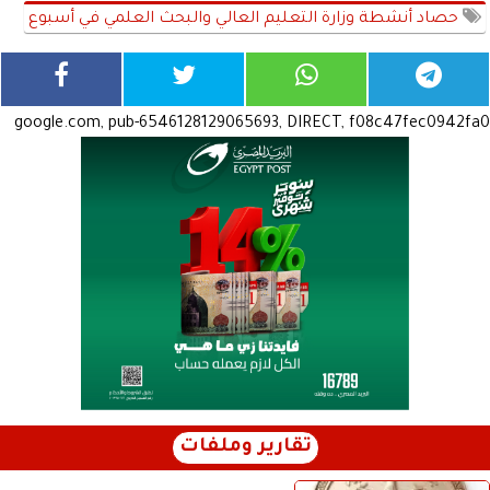
حصاد أنشطة وزارة التعليم العالي والبحث العلمي في أسبوع
google.com, pub-6546128129065693, DIRECT, f08c47fec0942fa0
تقارير وملفات