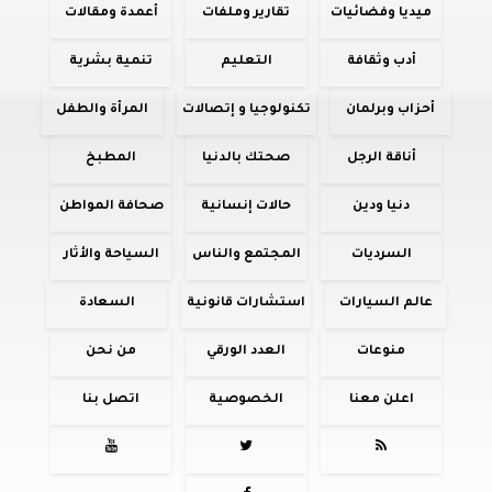
ميديا وفضائيات
تقارير وملفات
أعمدة ومقالات
أدب وثقافة
التعليم
تنمية بشرية
أحزاب وبرلمان
تكنولوجيا و إتصالات
المرأة والطفل
أناقة الرجل
صحتك بالدنيا
المطبخ
دنيا ودين
حالات إنسانية
صحافة المواطن
السرديات
المجتمع والناس
السياحة والأثار
عالم السيارات
استشارات قانونية
السعادة
منوعات
العدد الورقي
من نحن
اعلن معنا
الخصوصية
اتصل بنا


