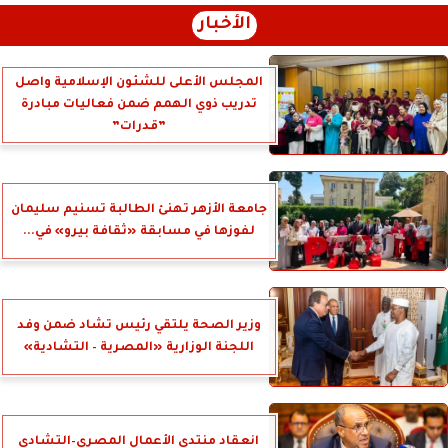
الأخبار
المجلس الأعلى للشئون الإسلامية واصل
تدريب ذوي الهمم ضمن فعاليات مبادرة
”قدرات”
جامعة الأزهر تهنئ الطالبة تسنيم سليمان
لفوزها في مسابقة «ثقافة بيرو» في...
وزير الصحة يلتقي رئيس تشاد ضمن وفد
اللجنة الوزارية «المصرية – التشادية»
انعقاد منتدى الأعمال المصري–التشادي