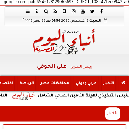
google.com, pub-6546128129065693, DIRECT, f08c47fec0942fa0
هـ
السبت
8 أغسطس 2026
01:56 صـ
22 صفر 1448
على الحوفي
رئيس التحرير
الأخبار
عربي ودولي
محافظات مصر
الرياضة
اقتصاد
فيذي لهيئة التأمين الصحي الشامل
الداخلية: ضبط
الأخبار