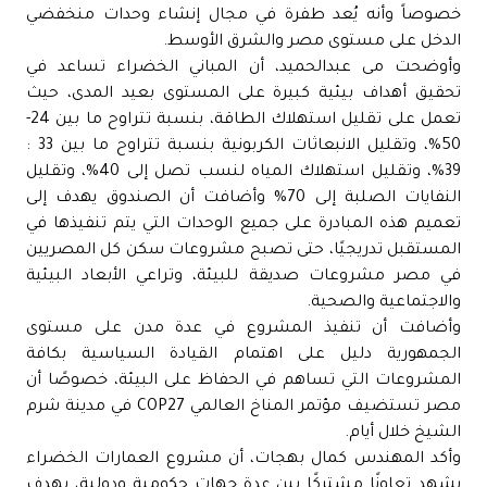
خصوصاً وأنه يُعد طفرة في مجال إنشاء وحدات منخفضي
الدخل على مستوى مصر والشرق الأوسط.
وأوضحت مى عبدالحميد، أن المباني الخضراء تساعد في
تحقيق أهداف بيئية كبيرة على المستوى بعيد المدى، حيث
تعمل على تقليل استهلاك الطاقة، بنسبة تتراوح ما بين 24-
50%، وتقليل الانبعاثات الكربونية بنسبة تتراوح ما بين 33 :
39%، وتقليل استهلاك المياه لنسب تصل إلى 40%، وتقليل
النفايات الصلبة إلى 70% وأضافت أن الصندوق يهدف إلى
تعميم هذه المبادرة على جميع الوحدات التي يتم تنفيذها في
المستقبل تدريجيًا، حتى تصبح مشروعات سكن كل المصريين
في مصر مشروعات صديقة للبيئة، وتراعي الأبعاد البيئية
والاجتماعية والصحية.
وأضافت أن تنفيذ المشروع في عدة مدن على مستوى
الجمهورية دليل على اهتمام القيادة السياسية بكافة
المشروعات التي تساهم في الحفاظ على البيئة، خصوصًا أن
مصر تستضيف مؤتمر المناخ العالمي COP27 في مدينة شرم
الشيخ خلال أيام.
وأكد المهندس كمال بهجات، أن مشروع العمارات الخضراء
يشهد تعاونًا مشتركًا بين عدة جهات حكومية ودولية، بهدف