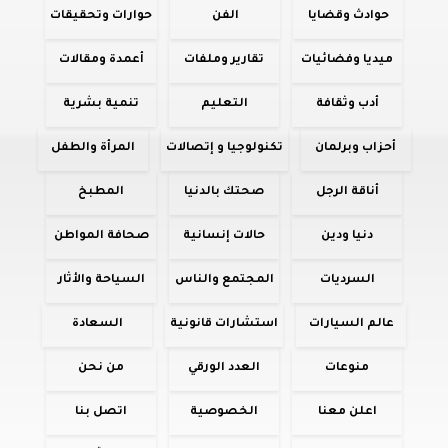
حوادث وقضايا
الفن
حوارات وتحقيقات
ميديا وفضائيات
تقارير وملفات
أعمدة ومقالات
أدب وثقافة
التعليم
تنمية بشرية
أحزاب وبرلمان
تكنولوجيا و إتصالات
المرأة والطفل
أناقة الرجل
صحتك بالدنيا
المطبخ
دنيا ودين
حالات إنسانية
صحافة المواطن
السرديات
المجتمع والناس
السياحة والأثار
عالم السيارات
استشارات قانونية
السعادة
منوعات
العدد الورقي
من نحن
اعلن معنا
الخصوصية
اتصل بنا