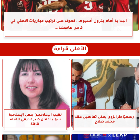
البداية أمام بترول أسيوط.. تعرف على ترتيب مباريات الأهلي في
كأس عاصمة...
الأعلى قراءة
نقيب الإعلاميين ينعى الإعلامية
رسميًا طرابزون يعلن تفاصيل عقد
سونيا كمال كبير مذيعي القناة
محمد صلاح
الثالثة