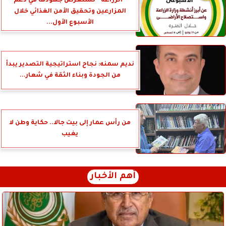
”الزراعة” تستعرض جهودها في دعم
المزارعين وتحقيق الأمن الغذائي خلال
الأسبوع الأول...
نديم سمنه: نجاح استراتيجية التصدير يبدأ
من الجودة وبناء الثقة في شعار...
من رأس عمار إلى بيت جالا.. حكاية وطن لا
يغيب
أهم الأخبار