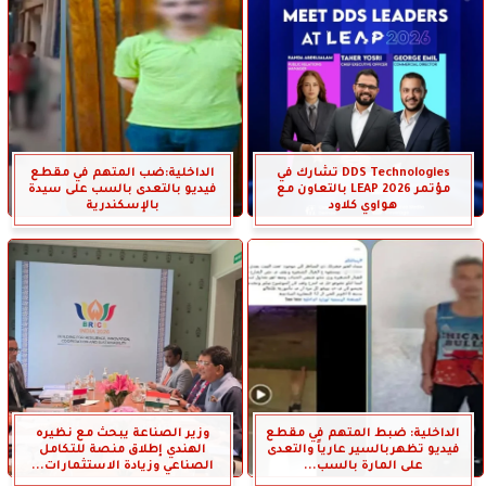
DDS Technologies تشارك في
الداخلية:ضب المتهم في مقطع
مؤتمر LEAP 2026 بالتعاون مع
فيديو بالتعدى بالسب على سيدة
هواوي كلاود
بالإسكندرية
الداخلية: ضبط المتهم في مقطع
وزير الصناعة يبحث مع نظيره
فيديو تظهربالسير عارياً والتعدى
الهندي إطلاق منصة للتكامل
على المارة بالسب...
الصناعي وزيادة الاستثمارات...