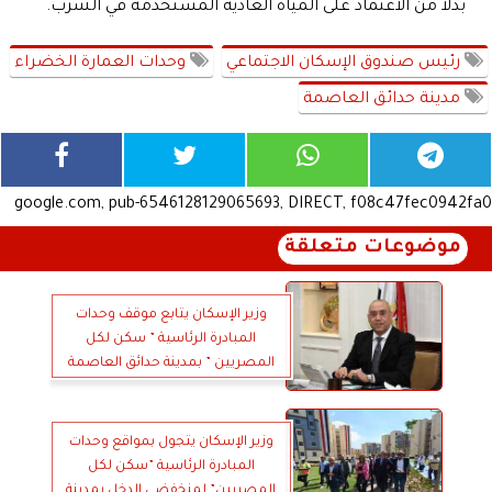
بدلا من الاعتماد على المياه العادية المستخدمة في الشرب.
رئيس صندوق الإسكان الاجتماعي
وحدات العمارة الخضراء
مدينة حدائق العاصمة
google.com, pub-6546128129065693, DIRECT, f08c47fec0942fa0
موضوعات متعلقة
وزير الإسكان يتابع موقف وحدات
المبادرة الرئاسية ” سكن لكل
المصريين ” بمدينة حدائق العاصمة
وزير الإسكان يتجول بمواقع وحدات
المبادرة الرئاسية ”سكن لكل
المصريين” لمنخفضى الدخل بمدينة