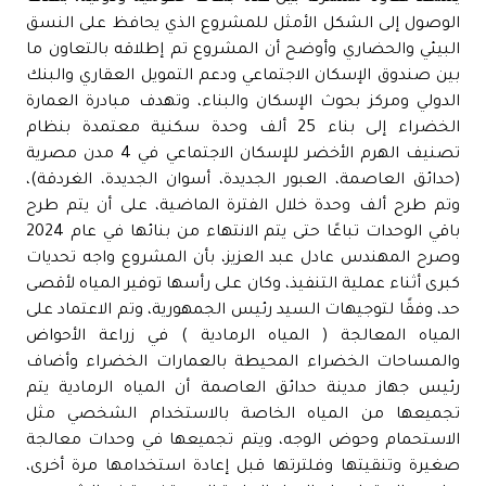
الوصول إلى الشكل الأمثل للمشروع الذي يحافظ على النسق
البيئي والحضاري وأوضح أن المشروع تم إطلاقه بالتعاون ما
بين صندوق الإسكان الاجتماعي ودعم التمويل العقاري والبنك
الدولي ومركز بحوث الإسكان والبناء، وتهدف مبادرة العمارة
الخضراء إلى بناء 25 ألف وحدة سكنية معتمدة بنظام
تصنيف الهرم الأخضر للإسكان الاجتماعي في 4 مدن مصرية
(حدائق العاصمة، العبور الجديدة، أسوان الجديدة، الغردقة)،
وتم طرح ألف وحدة خلال الفترة الماضية، على أن يتم طرح
باقي الوحدات تباعًا حتى يتم الانتهاء من بنائها في عام 2024
وصرح المهندس عادل عبد العزيز، بأن المشروع واجه تحديات
كبرى أثناء عملية التنفيذ، وكان على رأسها توفير المياه لأقصى
حد، وفقًا لتوجيهات السيد رئيس الجمهورية، وتم الاعتماد على
المياه المعالجة ( المياه الرمادية ) في زراعة الأحواض
والمساحات الخضراء المحيطة بالعمارات الخضراء وأضاف
رئيس جهاز مدينة حدائق العاصمة أن المياه الرمادية يتم
تجميعها من المياه الخاصة بالاستخدام الشخصي مثل
الاستحمام وحوض الوجه، ويتم تجميعها في وحدات معالجة
صغيرة وتنقيتها وفلترتها قبل إعادة استخدامها مرة أخرى،