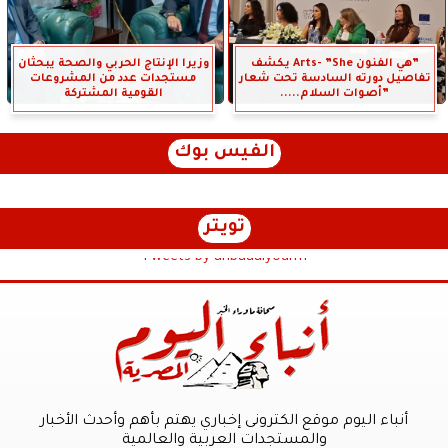
”هي الفنون Arts- ”She يكشف
وزيرا الإنتاج الحربي والصحة يبحثان
تفاصيل دورته السادسة تحت شعار
مستجدات عدد من المشروعات
”أصوات السلام.....
القومية المشتركة
الفيس بوك
تويتر
Tweets by anbaaalyoum1
أنباء اليوم موقع الكترونى إخباري يهتم بأهم وأحدث الأخبار
والمستجدات العربية والعالمية