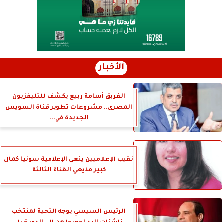
الأخبار
الفريق أسامة ربيع يكشف للتليفزيون
المصري.. مشروعات تطوير قناة السويس
الجديدة في...
نقيب الإعلاميين ينعى الإعلامية سونيا كمال
كبير مذيعي القناة الثالثة
الرئيس السيسي يوجه التحية لمنتخب