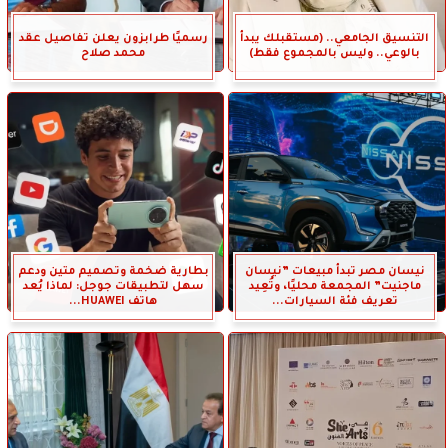
التنسيق الجامعي.. (مستقبلك يبدأ
رسميًا طرابزون يعلن تفاصيل عقد
بالوعي.. وليس بالمجموع فقط)
محمد صلاح
نيسان مصر تبدأ مبيعات ”نيسان
بطارية ضخمة وتصميم متين ودعم
ماجنيت” المجمعة محليًا، وتُعِيد
سهل لتطبيقات جوجل: لماذا يُعد
تعريف فئة السيارات...
هاتف HUAWEI...