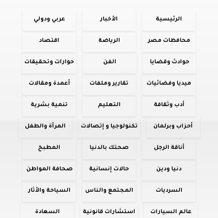
الرئيسية
الأخبار
عربي ودولي
محافظات مصر
الرياضة
اقتصاد
حوادث وقضايا
الفن
حوارات وتحقيقات
ميديا وفضائيات
تقارير وملفات
أعمدة ومقالات
أدب وثقافة
التعليم
تنمية بشرية
أحزاب وبرلمان
تكنولوجيا و إتصالات
المرأة والطفل
أناقة الرجل
صحتك بالدنيا
المطبخ
دنيا ودين
حالات إنسانية
صحافة المواطن
السرديات
المجتمع والناس
السياحة والأثار
عالم السيارات
استشارات قانونية
السعادة