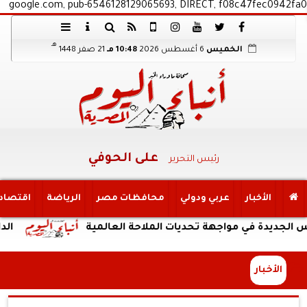
google.com, pub-6546128129065693, DIRECT, f08c47fec0942fa0
هـ
الخميس
6 أغسطس 2026
10:48 مـ
21 صفر 1448
على الحوفي
رئيس التحرير
الأخبار
عربي ودولي
محافظات مصر
الرياضة
اقتصاد
 في مواجهة تحديات الملاحة العالمية
الداخلية:ض
الأخبار