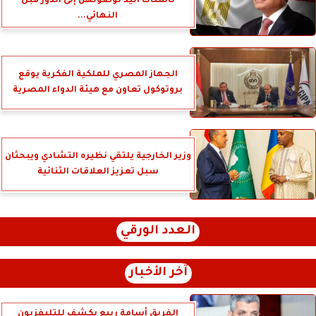
ناشئات اليد لوصولهن إلى الدور قبل
النهائي...
الجهاز المصري للملكية الفكرية يوقع
بروتوكول تعاون مع هيئة الدواء المصرية
وزير الخارجية يلتقي نظيره التشادي ويبحثان
سبل تعزيز العلاقات الثنائية
العدد الورقي
آخر الأخبار
الفريق أسامة ربيع يكشف للتليفزيون