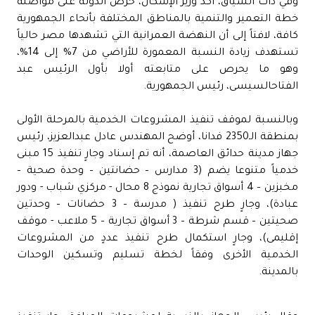
وفي ذات السياق، أكد وزير الإسكان، حرص الدولة على مواصلة
خطة التعمير والتنمية بالمناطق المختلفة بأنحاء الجمهورية
كافة، لافتاً إلى أن النهضة العمرانية التي تشهدها مصر حالياً
تستهدف زيادة النسبة المعمورة للأراضي من 7% إلى 14%،
وهو ما يحرص على متابعته أولا بأول الرئيس عبد
الفتاحالسيسى، رئيس الجمهورية.
وبالنسبة لموقف تنفيذ المشروعات الخدمية بالمرحلة الأولى
بمنطقة الـ2350 فدانا، أوضح المهندس عادل عبدالعزيز، رئيس
جهاز مدينة حدائق العاصمة، أنه تم إسناد وجارٍ تنفيذ 15 مبنى
خدمياً متنوعا يضم (3 مدارس – حضانتين – وحدة صحية –
مخبزين – 4 أسواق تجارية نموذج 8 محال - مركزي شباب - ودور
عبادة)، وجارٍ طرح تنفيذ ( مدرسة – 3 حضانات – وحدتين
صحيتين – قسم شرطة – 3 أسواق تجارية – 5 ملاعب - موقف
إقليمى)، وجارٍ استكمال طرح تنفيذ عددٍ من المشروعات
الخدمية الأخرى وفقاً لخطة تسليم وتسكين الوحدات
بالمدينة.