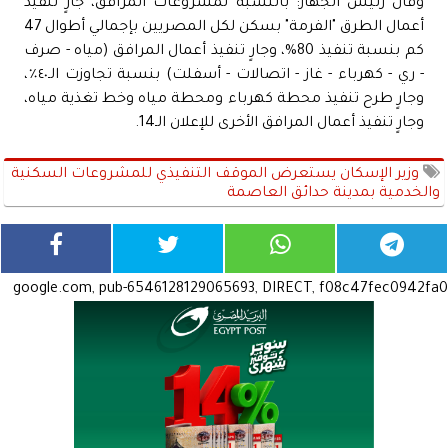
وقال رئيس الجهاز: بالنسبة لمشروعات المرافق، جارٍ تنفيذ
أعمال الطرق "الفرمة" بسكن لكل المصريين بإجمالي أطوال 47
كم بنسبة تنفيذ 80%، وجارٍ تنفيذ أعمال المرافق (مياه - صرف
- ري - كهرباء - غاز - اتصالات - أسفلت) بنسبة تجاوزت الـ٤٠٪،
وجارٍ طرح تنفيذ محطة كهرباء ومحطة مياه وخط تغذية مياه،
وجارٍ تنفيذ أعمال المرافق الأخرى للإعلان الـ14.
وزير الإسكان يستعرض الموقف التنفيذي للمشروعات السكنية
والخدمية بمدينة حدائق العاصمة
google.com, pub-6546128129065693, DIRECT, f08c47fec0942fa0