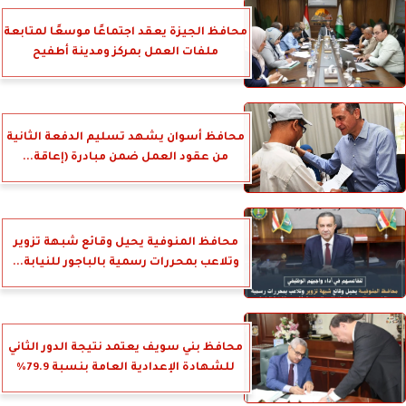
محافظ الجيزة يعقد اجتماعًا موسعًا لمتابعة
ملفات العمل بمركز ومدينة أطفيح
محافظ أسوان يشهد تسليم الدفعة الثانية
من عقود العمل ضمن مبادرة (إعاقة...
محافظ المنوفية يحيل وقائع شبهة تزوير
وتلاعب بمحررات رسمية بالباجور للنيابة...
محافظ بني سويف يعتمد نتيجة الدور الثاني
للشهادة الإعدادية العامة بنسبة 79.9%