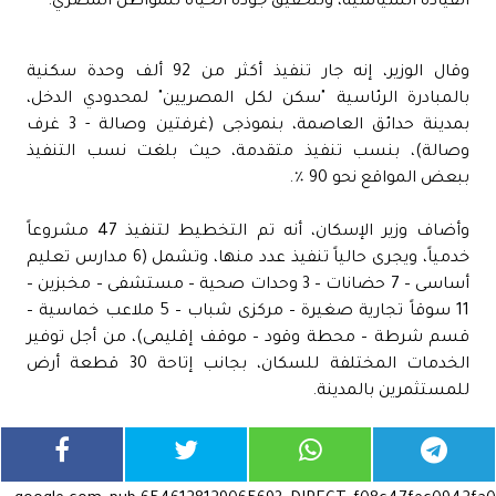
القيادة السياسية، ولتحقيق جودة الحياة للمواطن المصري.
وقال الوزير، إنه جار تنفيذ أكثر من 92 ألف وحدة سكنية
بالمبادرة الرئاسية "سكن لكل المصريين" لمحدودي الدخل،
بمدينة حدائق العاصمة، بنموذجى (غرفتين وصالة - 3 غرف
وصالة)، بنسب تنفيذ متقدمة، حيث بلغت نسب التنفيذ
ببعض المواقع نحو 90 ٪.
وأضاف وزير الإسكان، أنه تم التخطيط لتنفيذ 47 مشروعاً
خدمياً، ويجرى حالياً تنفيذ عدد منها، وتشمل (6 مدارس تعليم
أساسى – 7 حضانات – 3 وحدات صحية – مستشفى – مخبزين –
11 سوقاً تجارية صغيرة – مركزى شباب – 5 ملاعب خماسية –
قسم شرطة – محطة وقود – موقف إقليمى)، من أجل توفير
الخدمات المختلفة للسكان، بجانب إتاحة 30 قطعة أرض
للمستثمرين بالمدينة.