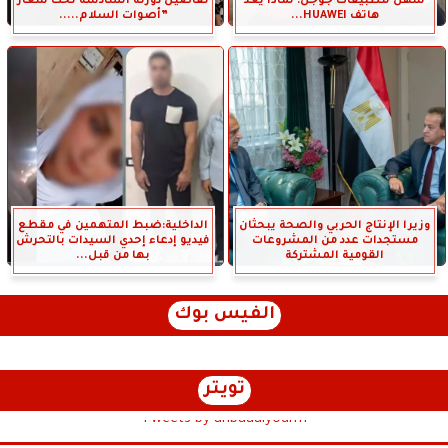
سهل لتطبيقات جوجل: لماذا يُعد
تفاصيل دورته السادسة تحت شعار
هاتف HUAWEI...
”أصوات السلام.....
وزيرا الإنتاج الحربي والصحة يبحثان
الداخلية:ضبط المتهمين في مقطع
مستجدات عدد من المشروعات
فيديو إدعاء إحدي السيدات بالتحرش
القومية المشتركة
بها من قبل...
الفيس بوك
تويتر
Tweets by anbaaalyoum1