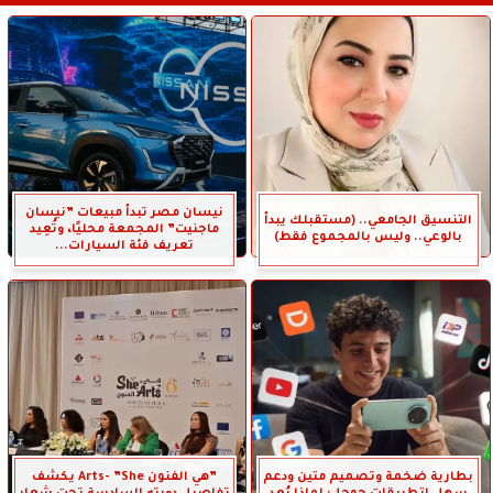
نيسان مصر تبدأ مبيعات ”نيسان
التنسيق الجامعي.. (مستقبلك يبدأ
ماجنيت” المجمعة محليًا، وتُعِيد
بالوعي.. وليس بالمجموع فقط)
تعريف فئة السيارات...
بطارية ضخمة وتصميم متين ودعم
”هي الفنون Arts- ”She يكشف