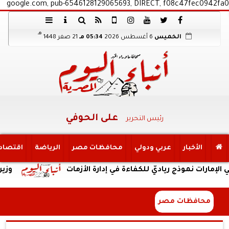
google.com, pub-6546128129065693, DIRECT, f08c47fec0942fa0
هـ
الخميس
6 أغسطس 2026
05:34 مـ
21 صفر 1448
على الحوفي
رئيس التحرير
الأخبار
عربي ودولي
محافظات مصر
الرياضة
اقتصاد
موذج رياديّ للكفاءة في إدارة الأزمات
وزير النقل 
محافظات مصر