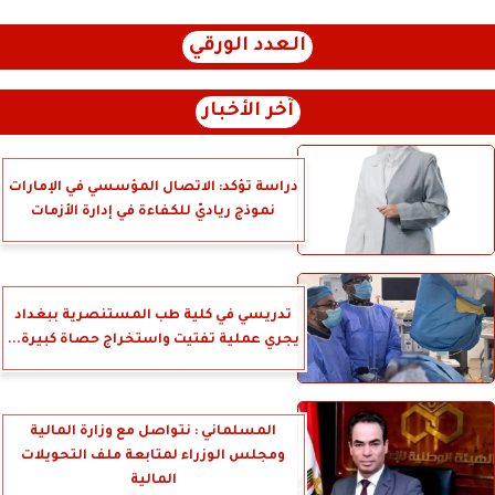
العدد الورقي
آخر الأخبار
دراسة تؤكد: الاتصال المؤسسي في الإمارات
نموذج رياديّ للكفاءة في إدارة الأزمات
تدريسي في كلية طب المستنصرية ببغداد
يجري عملية تفتيت واستخراج حصاة كبيرة...
المسلماني : نتواصل مع وزارة المالية
ومجلس الوزراء لمتابعة ملف التحويلات
المالية