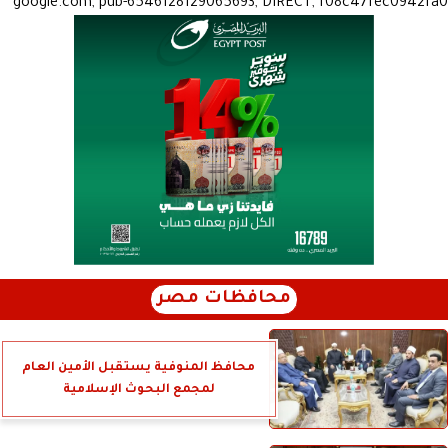
google.com, pub-6546128129065693, DIRECT, f08c47fec0942fa0
محافظات مصر
محافظ المنوفية يستقبل الأمين العام
لمجمع البحوث الإسلامية