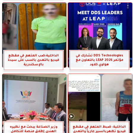
DDS Technologies تشارك في
الداخلية:ضب المتهم في مقطع
مؤتمر LEAP 2026 بالتعاون مع
فيديو بالتعدى بالسب على سيدة
هواوي كلاود
بالإسكندرية
الداخلية: ضبط المتهم في مقطع
وزير الصناعة يبحث مع نظيره
فيديو تظهربالسير عارياً والتعدى
الهندي إطلاق منصة للتكامل