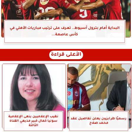
البداية أمام بترول أسيوط.. تعرف على ترتيب مباريات الأهلي في
كأس عاصمة...
الأعلى قراءة
نقيب الإعلاميين ينعى الإعلامية
رسميًا طرابزون يعلن تفاصيل عقد
سونيا كمال كبير مذيعي القناة
محمد صلاح
الثالثة