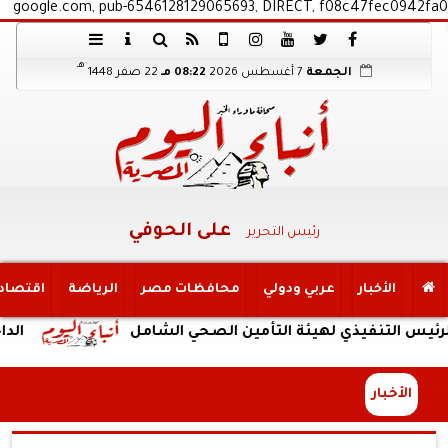
google.com, pub-6546128129065693, DIRECT, f08c47fec0942fa0
هـ
الجمعة
7 أغسطس 2026
08:22 مـ
22 صفر 1448
على الحوفي
رئيس التحرير
الأخبار
عربي ودولي
محافظات مصر
الرياضة
اقتصاد
فيذي لهيئة التأمين الصحي الشامل
الداخلية: ضبط
الأخبار