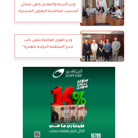
وزير التربية والتعليم يلتقي ممثلي
أمديست لمناقشة التعاون المشترك
وزير القوى العاملة يلتقي نائب
مدير”المنظمة الدولية للهجرة”