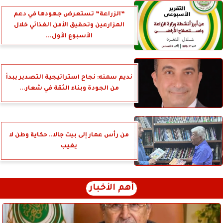
”الزراعة” تستعرض جهودها في دعم
المزارعين وتحقيق الأمن الغذائي خلال
الأسبوع الأول...
نديم سمنه: نجاح استراتيجية التصدير يبدأ
من الجودة وبناء الثقة في شعار...
من رأس عمار إلى بيت جالا.. حكاية وطن لا
يغيب
أهم الأخبار