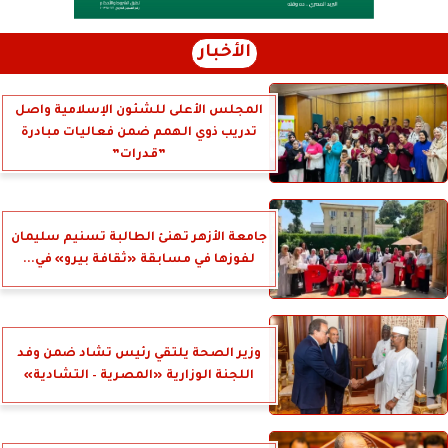
الأخبار
المجلس الأعلى للشئون الإسلامية واصل
تدريب ذوي الهمم ضمن فعاليات مبادرة
”قدرات”
جامعة الأزهر تهنئ الطالبة تسنيم سليمان
لفوزها في مسابقة «ثقافة بيرو» في...
وزير الصحة يلتقي رئيس تشاد ضمن وفد
اللجنة الوزارية «المصرية – التشادية»