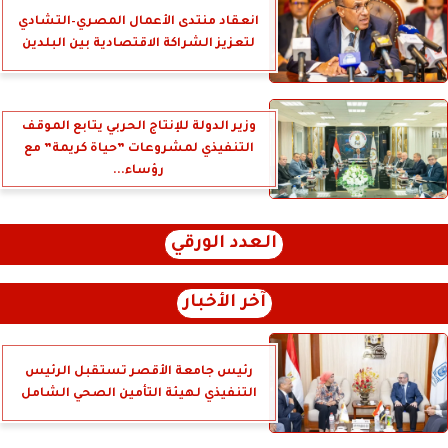
انعقاد منتدى الأعمال المصري–التشادي
لتعزيز الشراكة الاقتصادية بين البلدين
وزير الدولة للإنتاج الحربي يتابع الموقف
التنفيذي لمشروعات ”حياة كريمة” مع
رؤساء...
العدد الورقي
آخر الأخبار
رئيس جامعة الأقصر تستقبل الرئيس
التنفيذي لهيئة التأمين الصحي الشامل