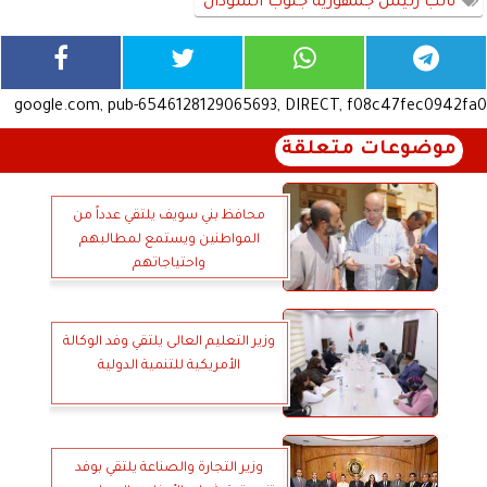
نائب رئيس جمهورية جنوب السودان
google.com, pub-6546128129065693, DIRECT, f08c47fec0942fa0
موضوعات متعلقة
محافظ بني سويف يلتقي عدداً من
المواطنين ويستمع لمطالبهم
واحتياجاتهم
وزير التعليم العالى يلتقي وفد الوكالة
الأمريكية للتنمية الدولية
وزير التجارة والصناعة يلتقي بوفد