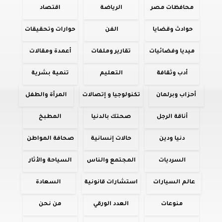
محافظات مصر
الرياضة
اقتصاد
حوادث وقضايا
الفن
حوارات وتحقيقات
ميديا وفضائيات
تقارير وملفات
أعمدة ومقالات
أدب وثقافة
التعليم
تنمية بشرية
أحزاب وبرلمان
تكنولوجيا و إتصالات
المرأة والطفل
أناقة الرجل
صحتك بالدنيا
المطبخ
دنيا ودين
حالات إنسانية
صحافة المواطن
السرديات
المجتمع والناس
السياحة والأثار
عالم السيارات
استشارات قانونية
السعادة
منوعات
العدد الورقي
من نحن