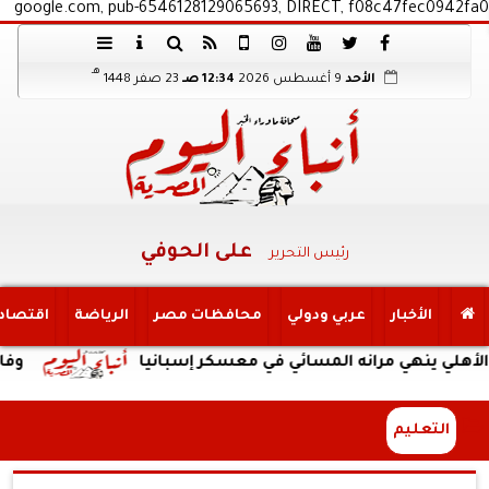
google.com, pub-6546128129065693, DIRECT, f08c47fec0942fa0
هـ
الأحد
9 أغسطس 2026
12:34 صـ
23 صفر 1448
على الحوفي
رئيس التحرير
الأخبار
عربي ودولي
محافظات مصر
الرياضة
اقتصاد
هي مرانه المسائي في معسكر إسبانيا
وفاة والد ليوني
التعليم