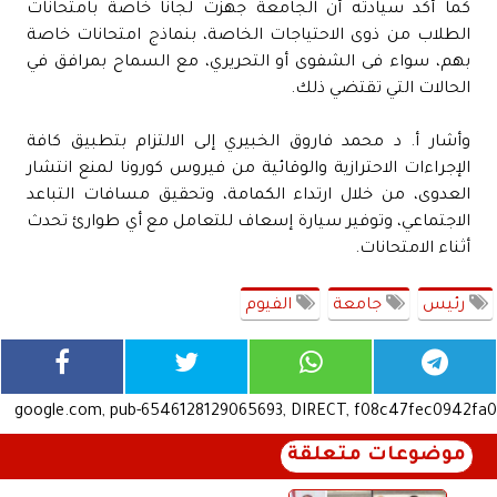
كما أكد سيادته أن الجامعة جهزت لجانًا خاصة بامتحانات
الطلاب من ذوى الاحتياجات الخاصة، بنماذج امتحانات خاصة
بهم، سواء فى الشفوى أو التحريري، مع السماح بمرافق في
الحالات التي تقتضي ذلك.
وأشار أ. د محمد فاروق الخبيري إلى الالتزام بتطبيق كافة
الإجراءات الاحترازية والوقائية من فيروس كورونا لمنع انتشار
العدوى، من خلال ارتداء الكمامة، وتحقيق مسافات التباعد
الاجتماعي، وتوفير سيارة إسعاف للتعامل مع أي طوارئ تحدث
أثناء الامتحانات.
رئيس
جامعة
الفيوم
google.com, pub-6546128129065693, DIRECT, f08c47fec0942fa0
موضوعات متعلقة