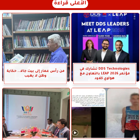
الأعلى قراءة
DDS Technologies تشارك في
من رأس عمار إلى بيت جالا.. حكاية
مؤتمر LEAP 2026 بالتعاون مع
وطن لا يغيب
هواوي كلاود