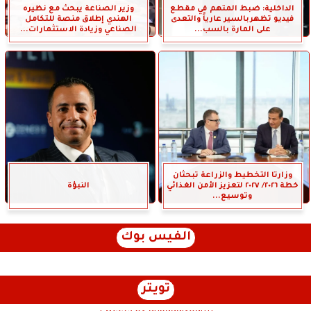
الداخلية: ضبط المتهم في مقطع
وزير الصناعة يبحث مع نظيره
فيديو تظهربالسير عارياً والتعدى
الهندي إطلاق منصة للتكامل
على المارة بالسب...
الصناعي وزيادة الاستثمارات...
وزارتا التخطيط والزراعة تبحثان
خطة ٢٠٢٦/ ٢٠٢٧ لتعزيز الأمن الغذائي
النبؤة
وتوسيع...
الفيس بوك
تويتر
Tweets by anbaaalyoum1