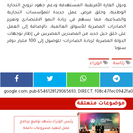
ودول القارة الأفريقية المستهدفة ودعم جهود ترويج التجارة
الوطنية، وخلق فرص عمل جديدة للمؤسسات التجارية
والصناعية، مما يسهم في زيادة النمو الاقتصادى وتعزيز
الصادرات المصرية للأسواق العالمية، بالإضافة إلى العمل
على خلق جيل جديد من المصدرين المصريين في إطار توجهات
الدولة المصرية لزيادة الصادرات؛ للوصول إلى 100 مليار دولار
سنويا .
رئاسة
الوزراء
google.com, pub-6546128129065693, DIRECT, f08c47fec0942fa0
موضوعات متعلقة
رئيس الوزراء يشهد توقيع برنامج
عمل لتنفيذ مشروعات داعمة