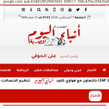
google.com, pub-6546128129065693, DIRECT, f08c47fec0942fa0
هـ
الجمعة
7 أغسطس 2026
01:02 صـ
21 صفر 1448
على الحوفي
رئيس التحرير
الأخبار
عربي ودولي
محافظات مصر
الرياضة
اقتصاد
تنظيم الاتصالات: إعادة إتاحة خدمة «أر
الأخبار