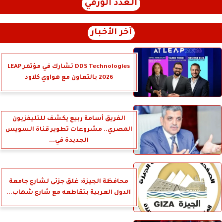
العدد الورقي
آخر الأخبار
DDS Technologies تشارك في مؤتمر LEAP
2026 بالتعاون مع هواوي كلاود
الفريق أسامة ربيع يكشف للتليفزيون
المصري.. مشروعات تطوير قناة السويس
الجديدة في...
محافظة الجيزة: غلق جزئى لشارع جامعة
الدول العربية بتقاطعه مع شارع شهاب...