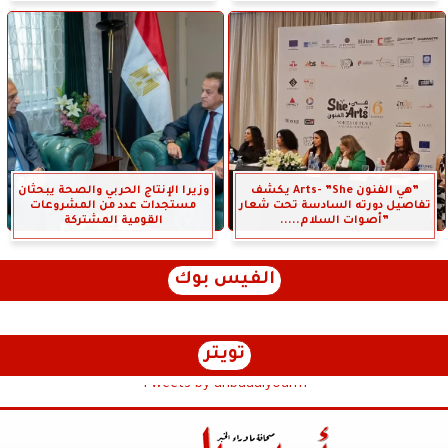
”هي الفنون Arts- ”She يكشف
وزيرا الإنتاج الحربي والصحة يبحثان
تفاصيل دورته السادسة تحت شعار
مستجدات عدد من المشروعات
”أصوات السلام.....
القومية المشتركة
الفيس بوك
تويتر
Tweets by anbaaalyoum1