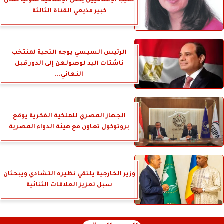
نقيب الإعلاميين ينعى الإعلامية سونيا كمال
كبير مذيعي القناة الثالثة
الرئيس السيسي يوجه التحية لمنتخب
ناشئات اليد لوصولهن إلى الدور قبل
النهائي...
الجهاز المصري للملكية الفكرية يوقع
بروتوكول تعاون مع هيئة الدواء المصرية
وزير الخارجية يلتقي نظيره التشادي ويبحثان
سبل تعزيز العلاقات الثنائية