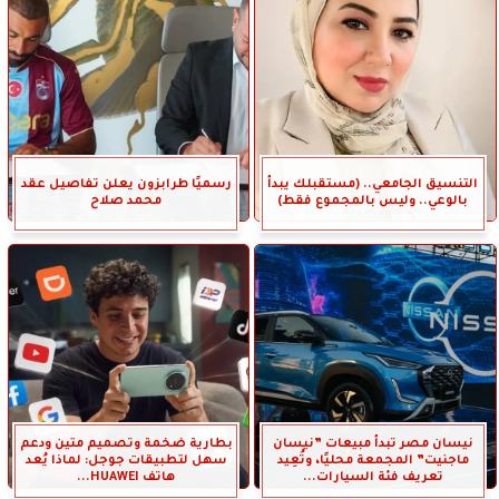
التنسيق الجامعي.. (مستقبلك يبدأ
رسميًا طرابزون يعلن تفاصيل عقد
بالوعي.. وليس بالمجموع فقط)
محمد صلاح
نيسان مصر تبدأ مبيعات ”نيسان
بطارية ضخمة وتصميم متين ودعم
ماجنيت” المجمعة محليًا، وتُعِيد
سهل لتطبيقات جوجل: لماذا يُعد
تعريف فئة السيارات...
هاتف HUAWEI...