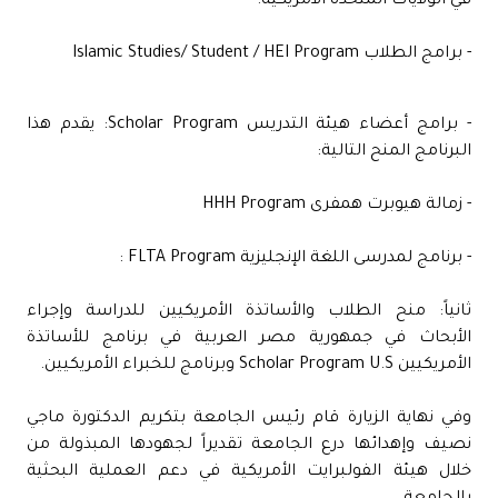
في الولايات المتحدة الأمريكية:
- برامج الطلاب Islamic Studies/ Student / HEI Program
- برامج أعضاء هيئة التدريس Scholar Program: يقدم هذا
البرنامج المنح التالية:
- زمالة هيوبرت همفرى HHH Program
- برنامج لمدرسى اللغة الإنجليزية FLTA Program :
ثانياً: منح الطلاب والأساتذة الأمريكيين للدراسة وإجراء
الأبحاث في جمهورية مصر العربية في برنامج للأساتذة
الأمريكيين Scholar Program U.S وبرنامج للخبراء الأمريكيين.
وفي نهاية الزيارة قام رئيس الجامعة بتكريم الدكتورة ماجي
نصيف وإهدائها درع الجامعة تقديراً لجهودها المبذولة من
خلال هيئة الفولبرايت الأمريكية في دعم العملية البحثية