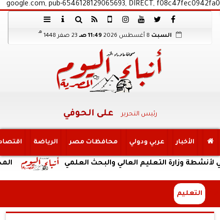
google.com, pub-6546128129065693, DIRECT, f08c47fec0942fa0
هـ
السبت
8 أغسطس 2026
11:49 صـ
23 صفر 1448
على الحوفي
رئيس التحرير
الأخبار
عربي ودولي
محافظات مصر
الرياضة
اقتصاد
ارة التعليم العالي والبحث العلمي
المجلس الأعلى
التعليم