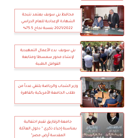
محافظ بني سويف يعتمد نتيجة
الشهادة الإعدادية للعام الدراسي
2021/2022 بنسبة نجاح 75.5%
بني سويف: بدء الأعمال التمهيدية
لإنشاء محور سمسطا ومتابعة
القوافل الطبية
وزير الشباب والرياضة يلتقي عدداً من
طلاب الجامعة الأمريكية بالقاهرة
جامعة الزقازيق تقيم احتفالية
بمناسبة إحياء ذكرى ” دخول العائلة
المقدسة أرض مصر”