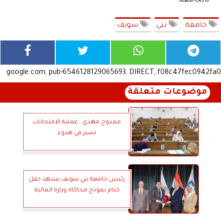
بالجامعة.
جامعة
بني
سويف
google.com, pub-6546128129065693, DIRECT, f08c47fec0942fa0
موضوعات متعلقة
ممدوح مهدي : عملية الامتحانات
تسير في هدوء
رئيس جامعة بني سويف يشهد حفل
ختام نموذج محاكاة وزارة المالية