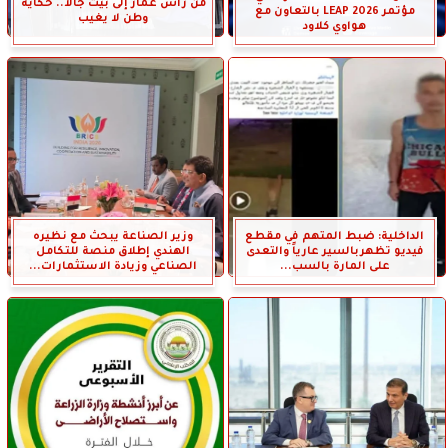
من رأس عمار إلى بيت جالا.. حكاية
مؤتمر LEAP 2026 بالتعاون مع
وطن لا يغيب
هواوي كلاود
الداخلية: ضبط المتهم في مقطع
وزير الصناعة يبحث مع نظيره
فيديو تظهربالسير عارياً والتعدى
الهندي إطلاق منصة للتكامل
على المارة بالسب...
الصناعي وزيادة الاستثمارات...