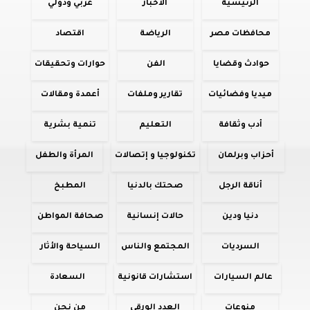
الرئيسية
الأخبار
عربي ودولي
محافظات مصر
الرياضة
اقتصاد
حوادث وقضايا
الفن
حوارات وتحقيقات
ميديا وفضائيات
تقارير وملفات
أعمدة ومقالات
أدب وثقافة
التعليم
تنمية بشرية
أحزاب وبرلمان
تكنولوجيا و إتصالات
المرأة والطفل
أناقة الرجل
صحتك بالدنيا
المطبخ
دنيا ودين
حالات إنسانية
صحافة المواطن
السرديات
المجتمع والناس
السياحة والأثار
عالم السيارات
استشارات قانونية
السعادة
منوعات
العدد الورقي
من نحن