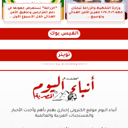
وزارتا التخطيط والزراعة تبحثان
”الزراعة” تستعرض جهودها في
خطة ٢٠٢٦/ ٢٠٢٧ لتعزيز الأمن الغذائي
دعم المزارعين وتحقيق الأمن
وتوسيع...
الغذائي خلال الأسبوع الأول...
الفيس بوك
تويتر
Tweets by anbaaalyoum1
أنباء اليوم موقع الكترونى إخباري يهتم بأهم وأحدث الأخبار
والمستجدات العربية والعالمية