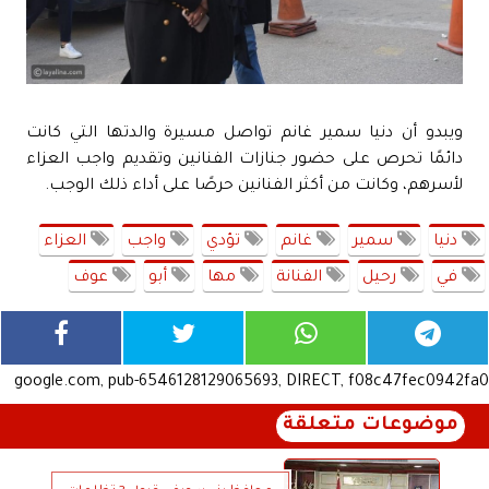
ويبدو أن دنيا سمير غانم تواصل مسيرة والدتها التي كانت
دائمًا تحرص على حضور جنازات الفنانين وتقديم واجب العزاء
لأسرهم، وكانت من أكثر الفنانين حرصًا على أداء ذلك الوجب.
دنيا
سمير
غانم
تؤدي
واجب
العزاء
في
رحيل
الفنانة
مها
أبو
عوف
google.com, pub-6546128129065693, DIRECT, f08c47fec0942fa0
موضوعات متعلقة