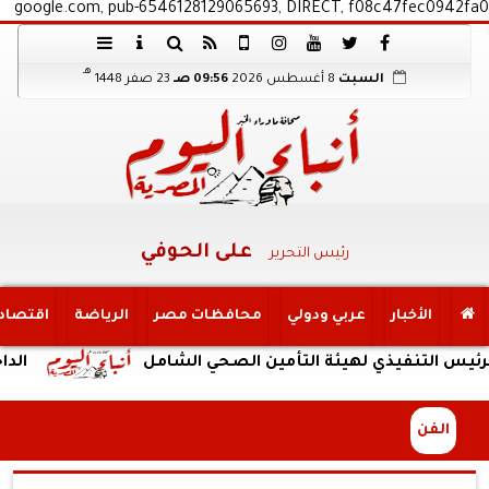
google.com, pub-6546128129065693, DIRECT, f08c47fec0942fa0
هـ
السبت
8 أغسطس 2026
09:56 صـ
23 صفر 1448
على الحوفي
رئيس التحرير
الأخبار
عربي ودولي
محافظات مصر
الرياضة
اقتصاد
فيذي لهيئة التأمين الصحي الشامل
الداخلية: ضبط
الفن