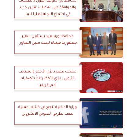
محافظ بني سويف: قبول 3 تظلمات
والموافقة على 43 طلب تقنين جديد
في اجتماع اللجنة العليا للبت
محافظ بورسعيد يستقبل سفير
جمهورية فيتنام لبحث سبل التعاون
منتخب مصر بالزي الأحمر والمنتخب
الأثيوبي بالزي الأخضر غداً بتصفيات
أمم إفريقيا
وزارة الداخلية تنجح في كشف عملية
نصب بطريق التحويل الالكتروني