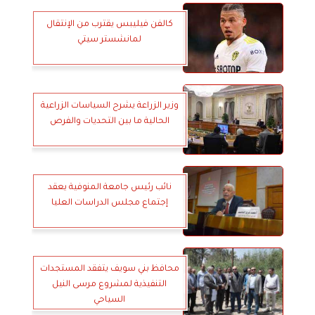
كالفن فيليبس يقترب من الإنتقال
لمانشستر سيتي
وزير الزراعة يشرح السياسات الزراعية
الحالية ما بين التحديات والفرص
نائب رئيس جامعة المنوفية يعقد
إجتماع مجلس الدراسات العليا
محافظ بني سويف يتفقد المستجدات
التنفيذية لمشروع مرسى النيل
السياحي