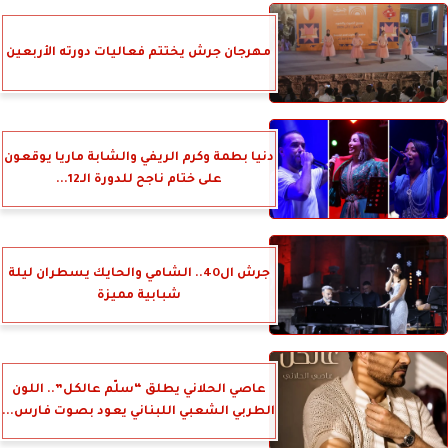
مهرجان جرش يختتم فعاليات دورته الأربعين
دنيا بطمة وكرم الريفي والشابة ماريا يوقعون
على ختام ناجح للدورة الـ12...
جرش ال40.. الشامي والحايك يسطران ليلة
شبابية مميزة
عاصي الحلاني يطلق “سلّم عالكل”.. اللون
الطربي الشعبي اللبناني يعود بصوت فارس...