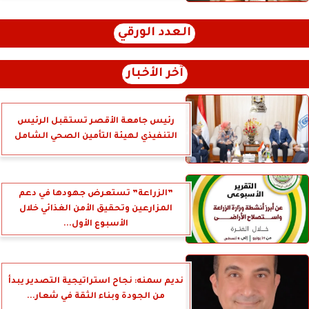
العدد الورقي
آخر الأخبار
رئيس جامعة الأقصر تستقبل الرئيس
التنفيذي لهيئة التأمين الصحي الشامل
”الزراعة” تستعرض جهودها في دعم
المزارعين وتحقيق الأمن الغذائي خلال
الأسبوع الأول...
نديم سمنه: نجاح استراتيجية التصدير يبدأ
من الجودة وبناء الثقة في شعار...