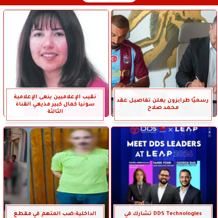
نقيب الإعلاميين ينعى الإعلامية
رسميًا طرابزون يعلن تفاصيل عقد
سونيا كمال كبير مذيعي القناة
محمد صلاح
الثالثة
DDS Technologies تشارك في
الداخلية:ضب المتهم في مقطع