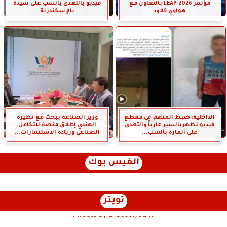
مؤتمر LEAP 2026 بالتعاون مع
فيديو بالتعدى بالسب على سيدة
هواوي كلاود
بالإسكندرية
الداخلية: ضبط المتهم في مقطع
وزير الصناعة يبحث مع نظيره
فيديو تظهربالسير عارياً والتعدى
الهندي إطلاق منصة للتكامل
على المارة بالسب...
الصناعي وزيادة الاستثمارات...
الفيس بوك
تويتر
Tweets by anbaaalyoum1