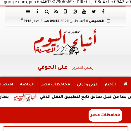
google.com, pub-6546128129065693, DIRECT, f08c47fec0942fa0
هـ
الخميس
6 أغسطس 2026
09:45 صـ
21 صفر 1448
على الحوفي
رئيس التحرير
الأخبار
عربي ودولي
محافظات مصر
الرياضة
اقتصاد
ل سائق تابع لتطبيق النقل الذكي
بطارية ضخمة وتصميم م
محافظات مصر