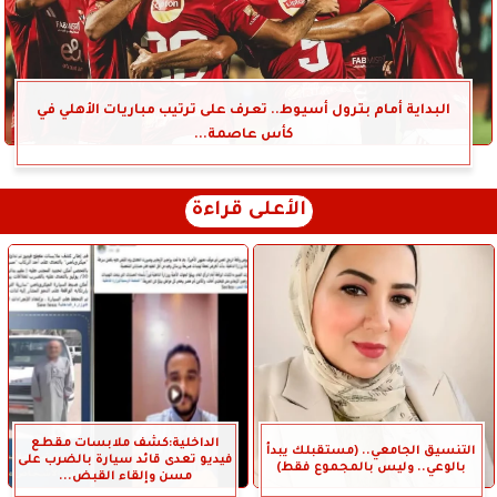
البداية أمام بترول أسيوط.. تعرف على ترتيب مباريات الأهلي في
كأس عاصمة...
الأعلى قراءة
الداخلية:كشف ملابسات مقطع
التنسيق الجامعي.. (مستقبلك يبدأ
فيديو تعدى قائد سيارة بالضرب على
بالوعي.. وليس بالمجموع فقط)
مسن وإلقاء القبض...