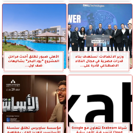
وزير الاتصالات: نستهدف بناء
الأهلي صبور تطلق أحدث مراحل
قدرات مصرية في مجال الذكاء
المشروع ”يود البحر” بشاليهات
الاصطناعي قادرة على...
صف اول...
شركة Exabeam تتعاون مع Google
مؤسسة ساويرس تطلق سلسلة
Cloud لتزويد فرق الأمن برؤية
الأسانسير لتعزيز الوعي بمفاهيم