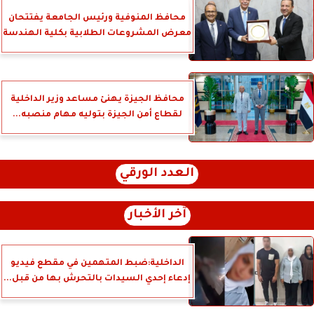
محافظ المنوفية ورئيس الجامعة يفتتحان
معرض المشروعات الطلابية بكلية الهندسة
محافظ الجيزة يهنئ مساعد وزير الداخلية
لقطاع أمن الجيزة بتوليه مهام منصبه...
العدد الورقي
آخر الأخبار
الداخلية:ضبط المتهمين في مقطع فيديو
إدعاء إحدي السيدات بالتحرش بها من قبل...