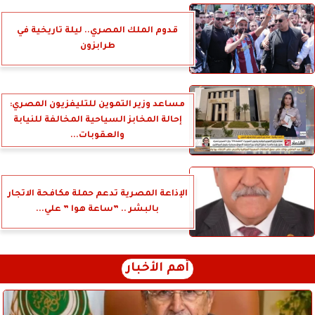
قدوم الملك المصري.. ليلة تاريخية في
طرابزون
مساعد وزير التموين للتليفزيون المصري:
إحالة المخابز السياحية المخالفة للنيابة
والعقوبات...
الإذاعة المصرية تدعم حملة مكافحة الاتجار
بالبشر .. ”ساعة هوا ” علي...
أهم الأخبار