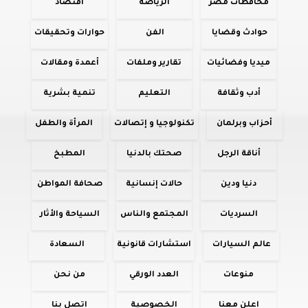
محافظات مصر
الرياضة
اقتصاد
حوادث وقضايا
الفن
حوارات وتحقيقات
ميديا وفضائيات
تقارير وملفات
أعمدة ومقالات
أدب وثقافة
التعليم
تنمية بشرية
أحزاب وبرلمان
تكنولوجيا و إتصالات
المرأة والطفل
أناقة الرجل
صحتك بالدنيا
المطبخ
دنيا ودين
حالات إنسانية
صحافة المواطن
السرديات
المجتمع والناس
السياحة والأثار
عالم السيارات
استشارات قانونية
السعادة
منوعات
العدد الورقي
من نحن
اعلن معنا
الخصوصية
اتصل بنا