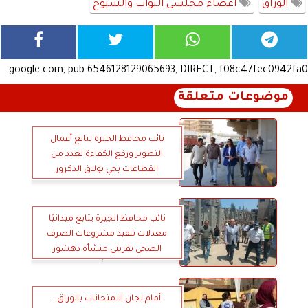
الوراق
أعضاء مجلسي النواب والشيوخ
google.com, pub-6546128129065693, DIRECT, f08c47fec0942fa0
موضوعات متعلقة
نائب محافظ الجيزة تتابع أعمال
التطوير ورفع الكفاءة لعدد من
القطاعات بحي بولاق الدكرور
نائب محافظ الجيزة يتابع ميدانيًا
معدلات تنفيذ مشروعات الصرف
الصحي بقريتي منشأة دهشور
ودهشور
أمام لجان الامتحانات بالوراق..