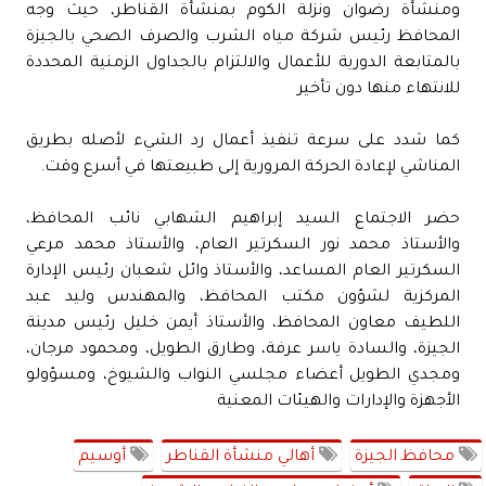
ومنشأة رضوان ونزلة الكوم بمنشأة القناطر، حيث وجه
المحافظ رئيس شركة مياه الشرب والصرف الصحي بالجيزة
بالمتابعة الدورية للأعمال والالتزام بالجداول الزمنية المحددة
للانتهاء منها دون تأخير
كما شدد على سرعة تنفيذ أعمال رد الشيء لأصله بطريق
المناشي لإعادة الحركة المرورية إلى طبيعتها في أسرع وقت.
حضر الاجتماع السيد إبراهيم الشهابي نائب المحافظ،
والأستاذ محمد نور السكرتير العام، والأستاذ محمد مرعي
السكرتير العام المساعد، والأستاذ وائل شعبان رئيس الإدارة
المركزية لشؤون مكتب المحافظ، والمهندس وليد عبد
اللطيف معاون المحافظ، والأستاذ أيمن خليل رئيس مدينة
الجيزة، والسادة ياسر عرفة، وطارق الطويل، ومحمود مرجان،
ومجدي الطويل أعضاء مجلسي النواب والشيوخ، ومسؤولو
الأجهزة والإدارات والهيئات المعنية
محافظ الجيزة
أهالي منشأة القناطر
أوسيم