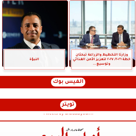
وزارتا التخطيط والزراعة تبحثان
خطة ٢٠٢٦/ ٢٠٢٧ لتعزيز الأمن الغذائي
النبؤة
وتوسيع...
الفيس بوك
تويتر
Tweets by anbaaalyoum1