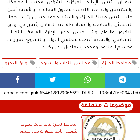
شعبان رئيس الإدارة المركزية لشؤون مكتب المحافظ،
والمهندس وليد عبد اللطيف معاون المحافظ، والأستاذ أيمن
خليل رئيس مدينة الجيزة، والأستاذ محمد حسني رئيس جهاز
التفتيش والمتابعة والأستاذ طه عبد الصادق رئيس حي بولاق
الدكرور واللواء وائل حسن مدير الإدارة العامة للاتصال
السياسي، والسادة أعضاء مجلسي النواب والشيوخ: عمر زايد،
وحسام المندوه، ومحمد إسماعيل ، علي خالد .
محافظ الجيزة
مجلسي النواب والشيوخ
بولاق الدكرور
google.com, pub-6546128129065693, DIRECT, f08c47fec0942fa0
موضوعات متعلقة
محافظ الجيزة يتابع حادث سقوط
شرفتين بأحد العقارات بحى المنيرة