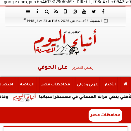
google.com, pub-6546128129065693, DIRECT, f08c47fec0942fa0
هـ
السبت
8 أغسطس 2026
11:54 مـ
23 صفر 1448
على الحوفي
رئيس التحرير
الأخبار
عربي ودولي
محافظات مصر
الرياضة
اقتصاد
 مرانه المسائي في معسكر إسبانيا
وفاة والد ليونيل م
محافظات مصر