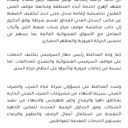
الي جانب دراسة إمكانية توفير قطعة أرض فضاء لإنشاء
معهد أزهري لخدمة أبناء المنطقة ومتابعة موقف المبنى
المقترح تخصيصه لإقامة سجل مدني جديد لتخفيف الضغط
عن مكتب السجل المدني المجاور لقسم شرطة بولاق الدكرور
إلى جانب مناقشة موقف مركز شباب صفط اللبن وآليات
التعامل مع الأسواق العشوائية القائمة بما يسهم في
تحسين الحركة المرورية والمظهر الحضاري.
كما وجه المحافظ رئيس جهاز السرفيس بتكثيف الحملات
على مواقف السرفيس العشوائية والتصدي للمخالفات، لما
تسببه من إعاقات مرورية وتأثيرها على انتظام حركة السير.
وشدد المحافظ على مسؤولي شركة مياه الشرب والصرف
الصحي بسرعة الانتهاء من مشروعات الصرف الصحي الجارية
بمناطق ناهيا والرشاح وكفر طهرمس والانتهاء من تنفيذ
الشبكات وفق الجداول الزمنية المحددة لتمكين الأجهزة
التنفيذية من استكمال أعمال الرصف والتطوير والارتقاء
بمستوى الخدمات المقدمة للمواطنين.