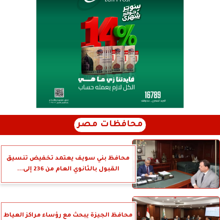
محافظات مصر
محافظ بني سويف يعتمد تخفيض تنسيق
القبول بالثانوي العام من 236 إلى...
محافظ الجيزة يبحث مع رؤساء مراكز العياط