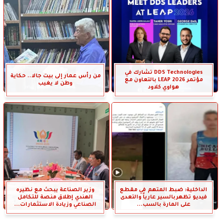
DDS Technologies تشارك في
من رأس عمار إلى بيت جالا.. حكاية
مؤتمر LEAP 2026 بالتعاون مع
وطن لا يغيب
هواوي كلاود
الداخلية: ضبط المتهم في مقطع
وزير الصناعة يبحث مع نظيره
فيديو تظهربالسير عارياً والتعدى
الهندي إطلاق منصة للتكامل
على المارة بالسب...
الصناعي وزيادة الاستثمارات...