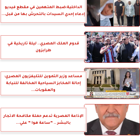
الداخلية:ضبط المتهمين في مقطع فيديو
إدعاء إحدي السيدات بالتحرش بها من قبل...
قدوم الملك المصري.. ليلة تاريخية في
طرابزون
مساعد وزير التموين للتليفزيون المصري:
إحالة المخابز السياحية المخالفة للنيابة
والعقوبات...
الإذاعة المصرية تدعم حملة مكافحة الاتجار
بالبشر .. ”ساعة هوا ” علي...