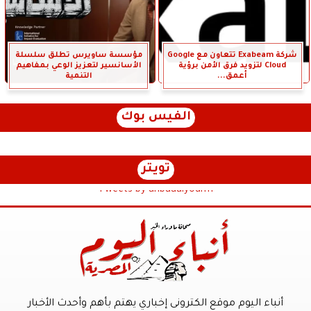
شركة Exabeam تتعاون مع Google
مؤسسة ساويرس تطلق سلسلة
Cloud لتزويد فرق الأمن برؤية
الأسانسير لتعزيز الوعي بمفاهيم
أعمق...
التنمية
الفيس بوك
تويتر
Tweets by anbaaalyoum1
أنباء اليوم موقع الكترونى إخباري يهتم بأهم وأحدث الأخبار