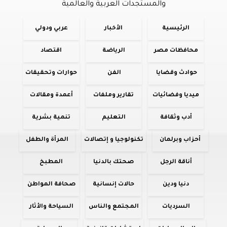
والمستجدات العربية والعالمية
الرئيسية
الأخبار
عربي ودولي
محافظات مصر
الرياضة
اقتصاد
حوادث وقضايا
الفن
حوارات وتحقيقات
ميديا وفضائيات
تقارير وملفات
أعمدة ومقالات
أدب وثقافة
التعليم
تنمية بشرية
أحزاب وبرلمان
تكنولوجيا و إتصالات
المرأة والطفل
أناقة الرجل
صحتك بالدنيا
المطبخ
دنيا ودين
حالات إنسانية
صحافة المواطن
السرديات
المجتمع والناس
السياحة والأثار