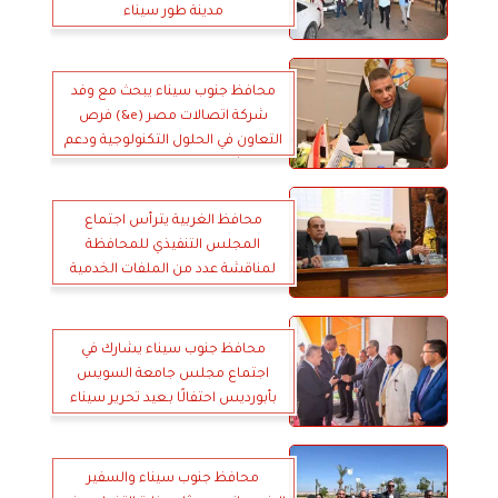
مدينة طور سيناء
محافظ جنوب سيناء يبحث مع وفد
شركة اتصالات مصر (e&) فرص
التعاون في الحلول التكنولوجية ودعم
المشروعات الذكية بالمحافظة
محافظ الغربية يترأس اجتماع
المجلس التنفيذي للمحافظة
لمناقشة عدد من الملفات الخدمية
والتنموية ورفع كفاءة المرافق
والاستعداد الكامل لاستقبال عيد
الأضحى المبارك
محافظ جنوب سيناء يشارك في
اجتماع مجلس جامعة السويس
بأبورديس احتفالًا بـعيد تحرير سيناء
محافظ جنوب سيناء والسفير