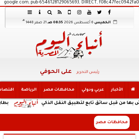
google.com, pub-6546128129065693, DIRECT, f08c47fec0942fa0
هـ
الخميس
6 أغسطس 2026
08:35 صـ
21 صفر 1448
على الحوفي
رئيس التحرير
الأخبار
عربي ودولي
محافظات مصر
الرياضة
اقتصاد
بل سائق تابع لتطبيق النقل الذكي
بطارية ضخمة وتصميم 
محافظات مصر