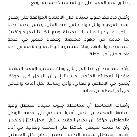
إطلاق اسم الفقيد على دار المناسبات بمدينة نويبع
وأعلن محافظ جنوب سيناء خلال الاجتماع الموافقة على إطلاق
اسم المرحوم وائل فؤاد حلمي عبد العال، رئيس مدينة طابا
الراحل، على دار المناسبات بمدينة نويبع، تخليدًا لذكراه وتقديرًا
لما قدمه من جهود مخلصة وعطاء متميز في خدمة
المحافظة وأبنائها، وفاءً لمسيرته الوطنية وإخلاصه في أداء
واجبه حتى آخر لحظة.
وأكد المحافظ أن هذا القرار يأتي وفاءً لمسيرة الفقيد المهنية
وتقديرًا لعطائه المتميز، مشيرًا إلى أن الراحل كان نموذجًا
يُحتذى في الإخلاص والتفاني، وأدى رسالته بكل أمانة وإخلاص
حتى آخر لحظة من حياته.
وأضاف المحافظ أن محافظة جنوب سيناء ستظل وفية
لأبنائها المخلصين الذين أفنوا حياتهم في خدمة الوطن
والمواطن، مؤكدًا أن ذكرى الفقيد ستبقى محل اعتزاز وتقدير،
وأن ما قدمه سيظل شاهدًا على إخلاصه وتفانيه في أداء
واجبه، وستظل سيرته الطيبة مصدر إلهام لكل العاملين