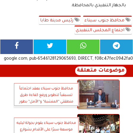
بالجهاز التنفيذي بالمحافظة.
محافظ جنوب سيناء
رئيس مدينة طابا
اجتماع المجلس التنفيذي
google.com, pub-6546128129065693, DIRECT, f08c47fec0942fa0
موضوعات متعلقة
محافظ جنوب سيناء يعقد اجتماعاً
تنسيقياً لتطوير ورفع كفاءة طرق
منطقتي ”المنشية” و”الأمل” بطور
سيناء
محافظ جنوب سيناء يقوم بجولة ليليه
موسعة سيرًا على الأقدام بشوارع