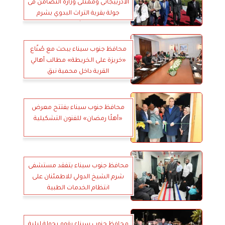
الاذربيجانى وممثلى وزارة التضامن فى
جولة بقرية التراث البدوي بشرم
الشيخ
محافظ جنوب سيناء يبحث مع صُنّاع
«خريزة على الخريطة» مطالب أهالي
القرية داخل محمية نبق
محافظ جنوب سيناء يفتتح معرض
«أهلًا رمضان» للفنون التشكيلية
محافظ جنوب سيناء يتفقد مستشفى
شرم الشيخ الدولي للاطمئنان على
انتظام الخدمات الطبية
محافظ جنوب سيناء يقوم بجولة ليلية