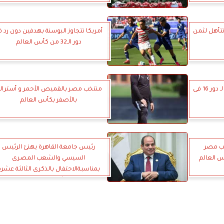
تتأهل لثمن
أمريكا تتجاوز البوسنة بهدفين دون رد ف
دور الـ32 من كأس العالم
بلجيكا تعبر السنغال بنتيجة 3-2 لـ دور 16 فى
منتخب مصر بالقميص الأحمر و أسترالي
بالأصفر بكأس العالم
خب مصر
رئيس جامعة القاهرة يهنئ الرئيس
أس العالم
السيسي والشعب المصرى
بمناسبةالاحتفال بالذكرى الثالثة عشرة
لثورة30يونيو