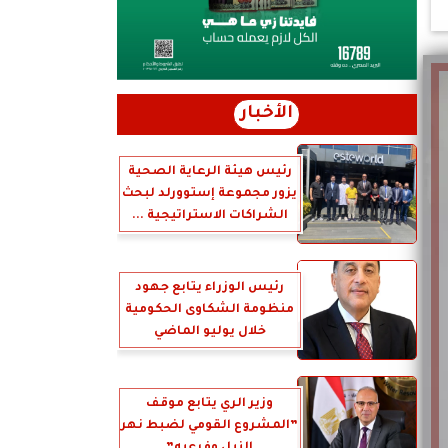
الأخبار
رئيس هيئة الرعاية الصحية
يزور مجموعة إستوورلد لبحث
الشراكات الاستراتيجية ...
رئيس الوزراء يتابع جهود
منظومة الشكاوى الحكومية
خلال يوليو الماضي
وزير الري يتابع موقف
”المشروع القومي لضبط نهر