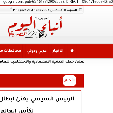
google.com, pub-6546128129065693, DIRECT, f08c47fec0942fa0
هـ
السبت
8 أغسطس 2026
12:18 مـ
23 صفر 1448
الأخبار
عربي ودولي
محافظات م
ة ضمن خطة التنمية الاقتصادية والاجتماعية للعام المالي ٢٠٢٧/٢٠٢٦
الأخبار
لكأس العالم 