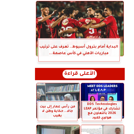
البداية أمام بترول أسيوط.. تعرف على ترتيب
مباريات الأهلي في كأس عاصمة...
الأعلى قراءة
DDS Technologies
من رأس عمار إلى بيت
تشارك في مؤتمر LEAP
جالا.. حكاية وطن لا
2026 بالتعاون مع
يغيب
هواوي كلاود