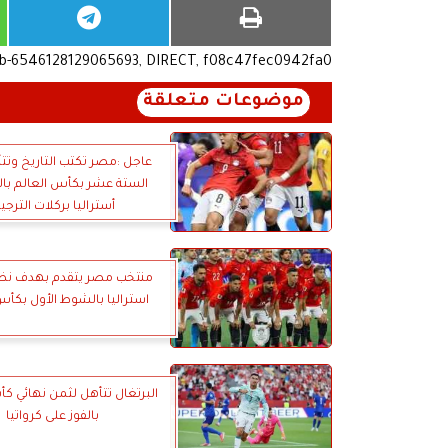
ub-6546128129065693, DIRECT, f08c47fec0942fa0
موضوعات متعلقة
عاجل :مصر تكتب التاريخ وتتأ
الستة عشر بكأس العالم بال
أستراليا بركلات الترجي
منتخب مصر يتقدم بهدف نظ
استراليا بالشوط الأول بكأس
البرتغال تتأهل لثمن نهائي كأ
بالفوز على كرواتيا