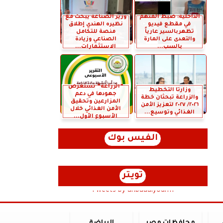
الداخلية: ضبط المتهم
وزير الصناعة يبحث مع
في مقطع فيديو
نظيره الهندي إطلاق
تظهربالسير عارياً
منصة للتكامل
والتعدى على المارة
الصناعي وزيادة
بالسب...
الاستثمارات...
”الزراعة” تستعرض
وزارتا التخطيط
جهودها في دعم
والزراعة تبحثان خطة
المزارعين وتحقيق
٢٠٢٦/ ٢٠٢٧ لتعزيز الأمن
الأمن الغذائي خلال
الغذائي وتوسيع...
الأسبوع الأول...
الفيس بوك
تويتر
Tweets by anbaaalyoum1