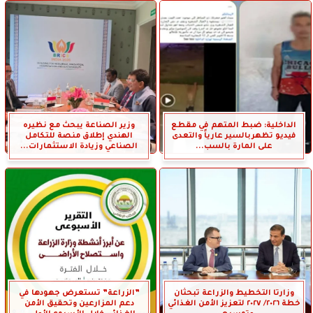
الداخلية: ضبط المتهم في مقطع
وزير الصناعة يبحث مع نظيره
فيديو تظهربالسير عارياً والتعدى
الهندي إطلاق منصة للتكامل
على المارة بالسب...
الصناعي وزيادة الاستثمارات...
وزارتا التخطيط والزراعة تبحثان
”الزراعة” تستعرض جهودها في
خطة ٢٠٢٦/ ٢٠٢٧ لتعزيز الأمن الغذائي
دعم المزارعين وتحقيق الأمن