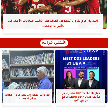
البداية أمام بترول أسيوط.. تعرف على ترتيب مباريات الأهلي في
كأس عاصمة...
الأعلى قراءة
DDS Technologies تشارك في
من رأس عمار إلى بيت جالا.. حكاية
مؤتمر LEAP 2026 بالتعاون مع
وطن لا يغيب
هواوي كلاود