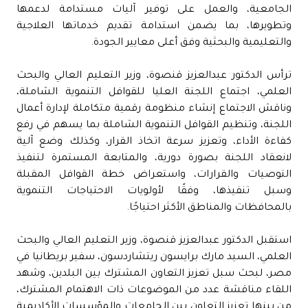
الجامعية، والعمل على توفير آليات مستدامة لدعمها
وتطويرها، بما يضمن استدامة تقديم خدماتها العلاجية
والتعليمية والبحثية وفق أعلى معايير الجودة.
ترأس الدكتور عبدالعزيز قنصوة، وزير التعليم العالي والبحث
العلمي، اجتماع اللجنة العليا للقوافل التنموية الشاملة،
وناقش الاجتماع إنشاء منظومة رقمية متكاملة لإدارة أعمال
اللجنة، وتنظيم القوافل التنموية الشاملة بما يسهم في رفع
كفاءة الأداء، وتعزيز سرعة اتخاذ القرار، وكذلك وضع آلية
لانعقاد اللجنة بصورة دورية، والمتابعة المستمرة لتنفيذ
التوصيات والقرارات، واستعراض خطة القوافل المقبلة
وسبل تنفيذها، وفقًا لأولويات الاحتياجات التنموية
بالمحافظات والمناطق الأكثر احتياجًا.
استقبل الدكتور عبدالعزيز قنصوة، وزير التعليم العالي والبحث
العلمي، السيد مارك برايسون ريتشاردسون، سفير بريطانيا في
مصر، لبحث سبل تعزيز التعاون المشترك بين البلدين، وشهد
اللقاء مناقشة عدد من الموضوعات ذات الاهتمام المشترك،
من بينها تعزيز التعاون بين الجامعات والمؤسسات الأكاديمية