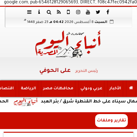
google.com, pub-6546128129065693, DIRECT, f08c47fec0942fa0
هـ
السبت
8 أغسطس 2026
04:42 مـ
23 صفر 1448
على الحوفي
رئيس التحرير
الأخبار
عربي ودولي
محافظات مصر
الرياضة
اقتصاد
على خط القنطرة شرق / بئر العبد
الحصاد الأسبوع
تقارير وملفات