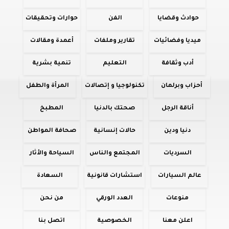
حوادث وقضايا
الفن
حوارات وتحقيقات
ميديا وفضائيات
تقارير وملفات
أعمدة ومقالات
أدب وثقافة
التعليم
تنمية بشرية
أحزاب وبرلمان
تكنولوجيا و إتصالات
المرأة والطفل
أناقة الرجل
صحتك بالدنيا
المطبخ
دنيا ودين
حالات إنسانية
صحافة المواطن
السرديات
المجتمع والناس
السياحة والأثار
عالم السيارات
استشارات قانونية
السعادة
منوعات
العدد الورقي
من نحن
اعلن معنا
الخصوصية
اتصل بنا