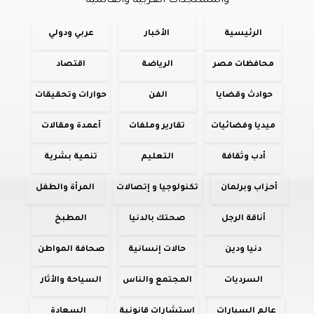
والمستجدات العربية والعالمية
الرئيسية
الأخبار
عربي ودولي
محافظات مصر
الرياضة
اقتصاد
حوادث وقضايا
الفن
حوارات وتحقيقات
ميديا وفضائيات
تقارير وملفات
أعمدة ومقالات
أدب وثقافة
التعليم
تنمية بشرية
أحزاب وبرلمان
تكنولوجيا و إتصالات
المرأة والطفل
أناقة الرجل
صحتك بالدنيا
المطبخ
دنيا ودين
حالات إنسانية
صحافة المواطن
السرديات
المجتمع والناس
السياحة والأثار
عالم السيارات
استشارات قانونية
السعادة