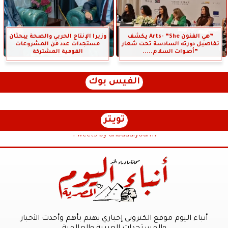
”هي الفنون Arts- ”She يكشف
وزيرا الإنتاج الحربي والصحة يبحثان
تفاصيل دورته السادسة تحت شعار
مستجدات عدد من المشروعات
”أصوات السلام.....
القومية المشتركة
الفيس بوك
تويتر
Tweets by anbaaalyoum1
أنباء اليوم موقع الكترونى إخباري يهتم بأهم وأحدث الأخبار