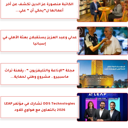
الكاتبة منصورة عز الدين تكشف عن أخر
أعمالها ل”يحكي أن ” علي...
عدلي وعبد العزيز يستقبلان بعثة الأهلي في
إسبانيا
مجلة ”الإذاعة والتليفزيون ” : رقمنة تراث
ماسبيرو.. مشروع وطني لحماية...
DDS Technologies تشارك في مؤتمر LEAP
2026 بالتعاون مع هواوي كلاود