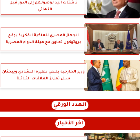
ناشئات اليد لوصولهن إلى الدور قبل
النهائي...
الجهاز المصري للملكية الفكرية يوقع
بروتوكول تعاون مع هيئة الدواء المصرية
وزير الخارجية يلتقي نظيره التشادي ويبحثان
سبل تعزيز العلاقات الثنائية
العدد الورقي
آخر الأخبار