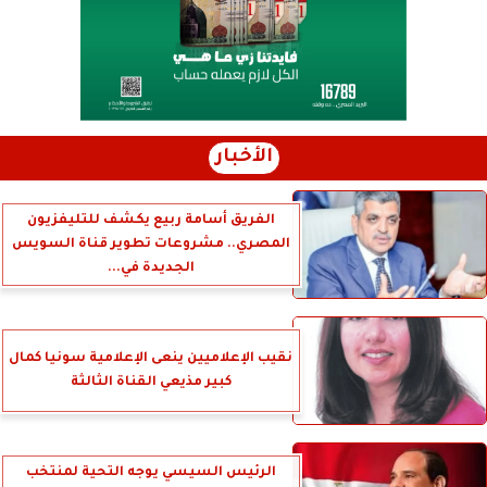
الأخبار
الفريق أسامة ربيع يكشف للتليفزيون
المصري.. مشروعات تطوير قناة السويس
الجديدة في...
نقيب الإعلاميين ينعى الإعلامية سونيا كمال
كبير مذيعي القناة الثالثة
الرئيس السيسي يوجه التحية لمنتخب