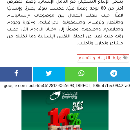
بتلاقي الإبداع التشكيلي مع التأمل الإنساني، وضم المعرض
أكثر من 80 لوحة وعملًا فنيًا، عكست تنوعًا بصريًا وإنسانيًا
لافتًا، حيث تنقلت الأعمال بين موضوعات «إنسانيات»،
و«انتظار وترقب»، و«سمفونية الجرافيك»، و«ثورة وجوه»،
و«ملامح»، و«صمود»، وصولًا إلى «خبايا الروح»، التي حملت
رؤية فنية تعبر عن أعماق النفس الإنسانية وما تختزنه من
مشاعر وتجارب وتأملات.
وزارة ـ التربية ـ والتعليم
google.com, pub-6546128129065693, DIRECT, f08c47fec0942fa0