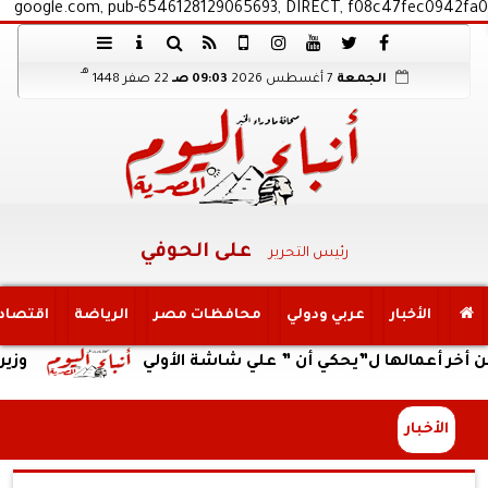
google.com, pub-6546128129065693, DIRECT, f08c47fec0942fa0
هـ
الجمعة
7 أغسطس 2026
09:03 صـ
22 صفر 1448
على الحوفي
رئيس التحرير
الأخبار
عربي ودولي
محافظات مصر
الرياضة
اقتصاد
الها ل”يحكي أن ” علي شاشة الأولي
وزير العمل يت
الأخبار