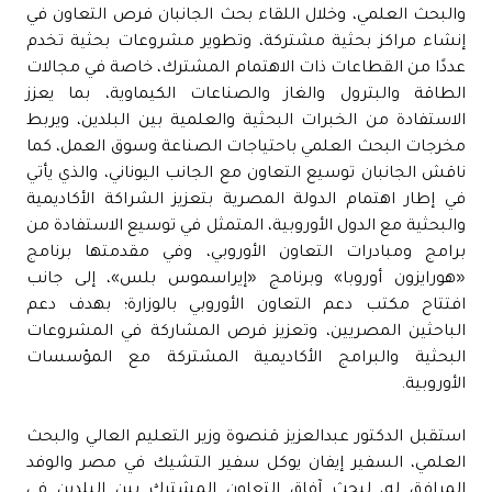
والبحث العلمي، وخلال اللقاء بحث الجانبان فرص التعاون في
إنشاء مراكز بحثية مشتركة، وتطوير مشروعات بحثية تخدم
عددًا من القطاعات ذات الاهتمام المشترك، خاصة في مجالات
الطاقة والبترول والغاز والصناعات الكيماوية، بما يعزز
الاستفادة من الخبرات البحثية والعلمية بين البلدين، ويربط
مخرجات البحث العلمي باحتياجات الصناعة وسوق العمل، كما
ناقش الجانبان توسيع التعاون مع الجانب اليوناني، والذي يأتي
في إطار اهتمام الدولة المصرية بتعزيز الشراكة الأكاديمية
والبحثية مع الدول الأوروبية، المتمثل في توسيع الاستفادة من
برامج ومبادرات التعاون الأوروبي، وفي مقدمتها برنامج
«هورايزون أوروبا» وبرنامج «إيراسموس بلس»، إلى جانب
افتتاح مكتب دعم التعاون الأوروبي بالوزارة؛ بهدف دعم
الباحثين المصريين، وتعزيز فرص المشاركة في المشروعات
البحثية والبرامج الأكاديمية المشتركة مع المؤسسات
الأوروبية.
استقبل الدكتور عبدالعزيز قنصوة وزير التعليم العالي والبحث
العلمي، السفير إيفان يوكل سفير التشيك في مصر والوفد
المرافق له، لبحث آفاق التعاون المشترك بين البلدين في