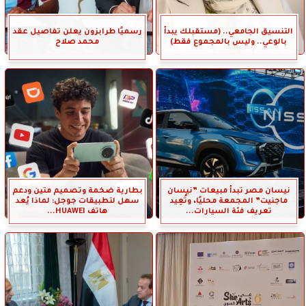
التنسيق الجامعي.. (مستقبلك يبدأ
رسميًا طرابزون يعلن تفاصيل عقد
بالوعي.. وليس بالمجموع فقط)
محمد صلاح
نيسان مصر تبدأ مبيعات ”نيسان
بطارية ضخمة وتصميم متين ودعم
ماجنيت” المجمعة محليًا، وتُعِيد
سهل لتطبيقات جوجل: لماذا يُعد
تعريف فئة السيارات...
هاتف HUAWEI...