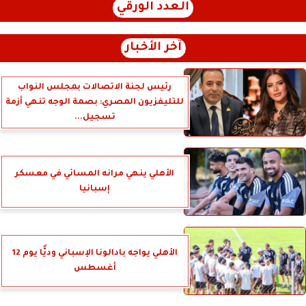
العدد الورقي
آخر الأخبار
رئيس لجنة الاتصالات بمجلس النواب
للتليفزيون المصري: بصمة الوجه تنهي أزمة
تسجيل...
الأهلي ينهي مرانه المسائي في معسكر
إسبانيا
الأهلي يواجه بادالونا الإسباني وديًّا يوم 12
أغسطس