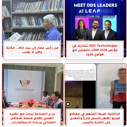
DDS Technologies تشارك في
من رأس عمار إلى بيت جالا.. حكاية
مؤتمر LEAP 2026 بالتعاون مع
وطن لا يغيب
هواوي كلاود
الداخلية: ضبط المتهم في مقطع
وزير الصناعة يبحث مع نظيره
فيديو تظهربالسير عارياً والتعدى
الهندي إطلاق منصة للتكامل
على المارة بالسب...
الصناعي وزيادة الاستثمارات...