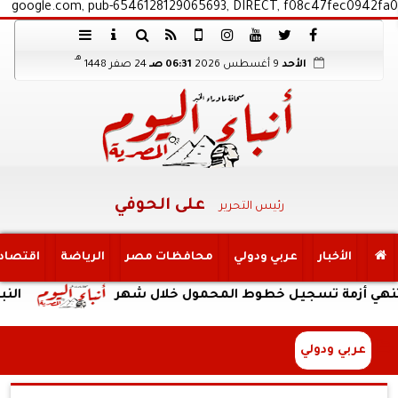
google.com, pub-6546128129065693, DIRECT, f08c47fec0942fa0
هـ
الأحد
9 أغسطس 2026
06:31 صـ
24 صفر 1448
على الحوفي
رئيس التحرير
الأخبار
عربي ودولي
محافظات مصر
الرياضة
اقتصاد
أزمة تسجيل خطوط المحمول خلال شهر
النبؤة
عربي ودولي