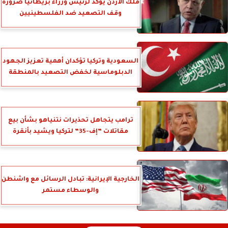
ملك الأردن يؤكد لرئيس وزراء بريطانيا ضرورة
وقف التصعيد ضد الفلسطينيين
السعودية وتركيا تؤكدان أهمية تعزيز الجهود
الدبلوماسية لخفض التصعيد بالمنطقة
ترامب يتجاهل تحذيرات نتنياهو بشأن بيع
مقاتلات ”إف-35” لتركيا ويشيد بأنقرة
الخارجية الإيرانية: تبادل الرسائل مع واشنطن
والوسطاء مستمر