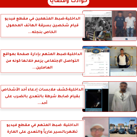
حوادث وقضايا
الداخلية:ضبط المتهمين في مقطع فيديو
قيام شخصين بسرقة الهاتف المحمول
الخاص بنجله...
الداخلية:ضبط المتهم بإدارة صفحة بمواقع
التواصل الإجتماعى يزعم خلالها كونه من
العاملين...
الداخلية:كشف ملابسات إدعاء أحد الأشخاص
بقيام ضابط شرطة بالتعدى بالضرب على
أحد...
الداخلية: ضبط المتهم في مقطع فيديو
تظهربالسير عارياً والتعدى على المارة