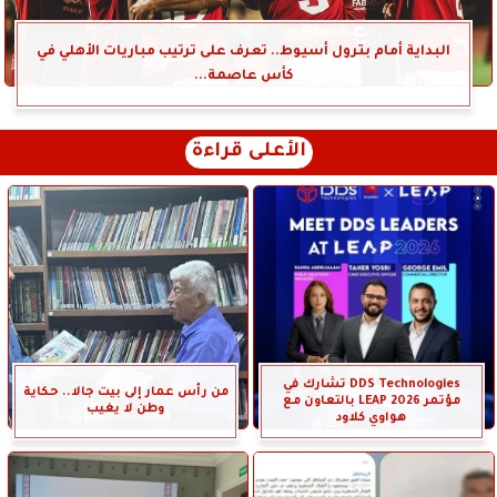
البداية أمام بترول أسيوط.. تعرف على ترتيب مباريات الأهلي في
كأس عاصمة...
الأعلى قراءة
DDS Technologies تشارك في
من رأس عمار إلى بيت جالا.. حكاية
مؤتمر LEAP 2026 بالتعاون مع
وطن لا يغيب
هواوي كلاود