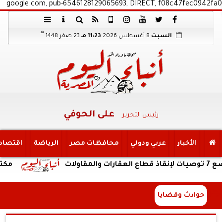
google.com, pub-6546128129065693, DIRECT, f08c47fec0942fa0
هـ
السبت
8 أغسطس 2026
11:23 مـ
23 صفر 1448
على الحوفي
رئيس التحرير
الأخبار
عربي ودولي
محافظات مصر
الرياضة
اقتصاد
مكتب التنسي
حوادث وقضايا