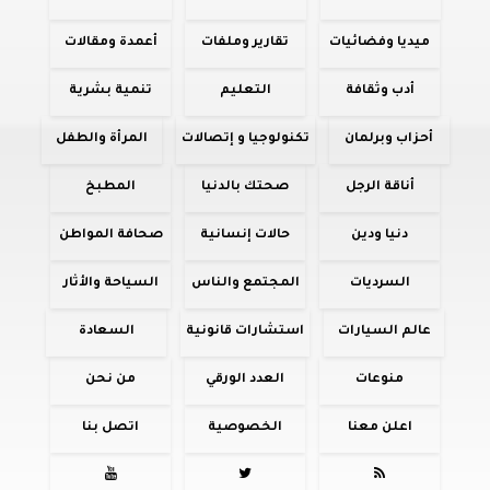
ميديا وفضائيات
تقارير وملفات
أعمدة ومقالات
أدب وثقافة
التعليم
تنمية بشرية
أحزاب وبرلمان
تكنولوجيا و إتصالات
المرأة والطفل
أناقة الرجل
صحتك بالدنيا
المطبخ
دنيا ودين
حالات إنسانية
صحافة المواطن
السرديات
المجتمع والناس
السياحة والأثار
عالم السيارات
استشارات قانونية
السعادة
منوعات
العدد الورقي
من نحن
اعلن معنا
الخصوصية
اتصل بنا


