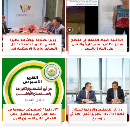
الداخلية: ضبط المتهم في مقطع
وزير الصناعة يبحث مع نظيره
فيديو تظهربالسير عارياً والتعدى
الهندي إطلاق منصة للتكامل
على المارة بالسب...
الصناعي وزيادة الاستثمارات...
وزارتا التخطيط والزراعة تبحثان
”الزراعة” تستعرض جهودها في
خطة ٢٠٢٦/ ٢٠٢٧ لتعزيز الأمن الغذائي
دعم المزارعين وتحقيق الأمن
وتوسيع...
الغذائي خلال الأسبوع الأول...