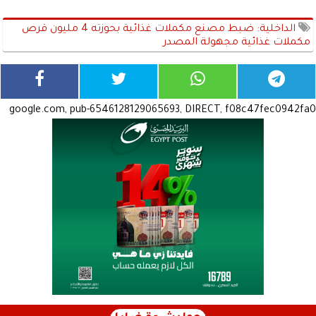
الداخلية: ضبط مصنع مكملات غذائية بحوزته 4 مليون قرص
مكملات غذائية مجهولة المصدر
google.com, pub-6546128129065693, DIRECT, f08c47fec0942fa0