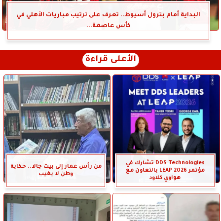
البداية أمام بترول أسيوط.. تعرف على ترتيب مباريات الأهلي في
كأس عاصمة...
الأعلى قراءة
DDS Technologies تشارك في
من رأس عمار إلى بيت جالا.. حكاية
مؤتمر LEAP 2026 بالتعاون مع
وطن لا يغيب
هواوي كلاود