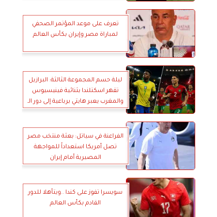
48 نادى
تعرف على موعد المؤتمر الصحفي
لمباراة مصر وإيران بكأس العالم
ليلة حسم المجموعة الثالثة: البرازيل
تقهر اسكتلندا بثنائية فينيسيوس
والمغرب يعبر هايتي برباعية إلى دور الـ
32
الفراعنة في سياتل: بعثة منتخب مصر
تصل أمريكا استعداداً للمواجهة
المصيرية أمام إيران
سويسرا تفوز على كندا ..ويتأهلا للدور
القادم بكأس العالم