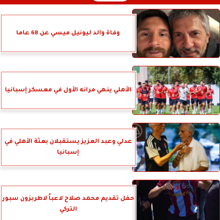
وفاة والد ليونيل ميسي عن 68 عاما
الأهلي ينهي مرانه الأول في معسكر إسبانيا
عدلي وعبد العزيز يستقبلان بعثة الأهلي في
إسبانيا
حفل تقديم محمد صلاح لاعباً لاطربزون سبور
التركي