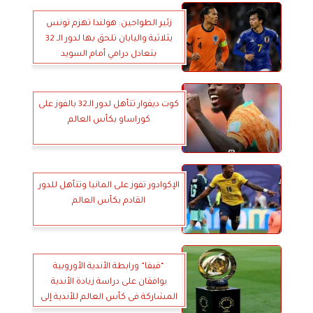
زئير الطواحين: هولندا تهزم تونس
بثلاثية واليابان تلحق بها لدور الـ 32
بتعادل درامي أمام السويد
كوت ديفوار تتأهل لدور الـ32 بالفوز على
كوراساو بكأس العالم
الإكوادور تفوز على المانيا وتتأهل للدور
القادم بكأس العالم
“فيفا” ورابطة الأندية الأوروبية
يوافقان على دراسة زيادة الأندية
المشاركة فى كأس العالم للأندية إلى