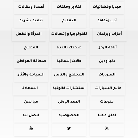
ميديا وفضائيات
تقارير وملفات
أعمدة ومقالات
أدب وثقافة
التعليم
تنمية بشرية
أحزاب وبرلمان
تكنولوجيا و إتصالات
المرأة والطفل
أناقة الرجل
صحتك بالدنيا
المطبخ
دنيا ودين
حالات إنسانية
صحافة المواطن
السرديات
المجتمع والناس
السياحة والأثار
عالم السيارات
استشارات قانونية
السعادة
منوعات
العدد الورقي
من نحن
اعلن معنا
الخصوصية
اتصل بنا


