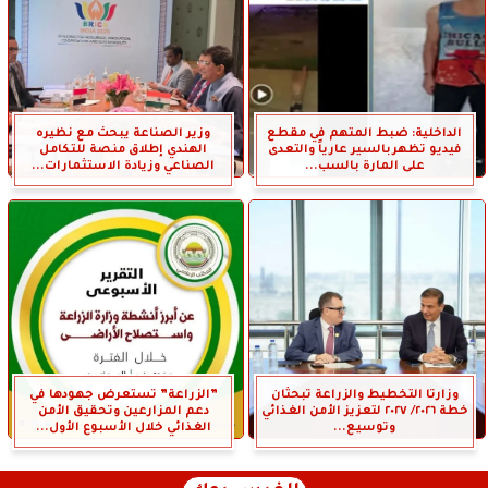
الداخلية: ضبط المتهم في مقطع
وزير الصناعة يبحث مع نظيره
فيديو تظهربالسير عارياً والتعدى
الهندي إطلاق منصة للتكامل
على المارة بالسب...
الصناعي وزيادة الاستثمارات...
وزارتا التخطيط والزراعة تبحثان
”الزراعة” تستعرض جهودها في
خطة ٢٠٢٦/ ٢٠٢٧ لتعزيز الأمن الغذائي
دعم المزارعين وتحقيق الأمن
وتوسيع...
الغذائي خلال الأسبوع الأول...