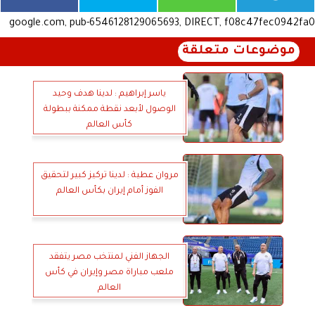
google.com, pub-6546128129065693, DIRECT, f08c47fec0942fa0
موضوعات متعلقة
ياسر إبراهيم : لدينا هدف وحيد
الوصول لأبعد نقطة ممكنة ببطولة
كأس العالم
مروان عطية : لدينا تركيز كبير لتحقيق
الفوز أمام إيران بكأس العالم
الجهاز الفني لمنتخب مصر يتفقد
ملعب مباراة مصر وإيران في كأس
العالم