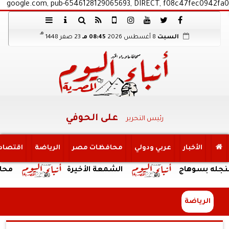
google.com, pub-6546128129065693, DIRECT, f08c47fec0942fa0
هـ
السبت
8 أغسطس 2026
08:45 مـ
23 صفر 1448
على الحوفي
رئيس التحرير
الأخبار
عربي ودولي
محافظات مصر
الرياضة
اقتصاد
هاج
الشمعة الأخيرة
محافظ الجيزة 
الرياضة