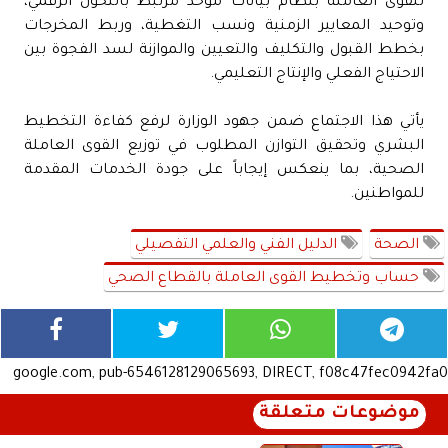
للقوى العاملة بنظام بيانات موحد مرتبط بالتحول الرقمي،
وتوحيد المعايير الزمنية ونسب التغطية، وربط المخرجات
بخطط القبول والتكليف والتعيين والموازنة لسد الفجوة بين
الاحتياج الفعلي والإنتاج التعليمي.
يأتي هذا الاجتماع ضمن جهود الوزارة لرفع كفاءة التخطيط
البشري وتحقيق التوازن المطلوب في توزيع القوى العاملة
الصحية، بما ينعكس إيجاباً على جودة الخدمات المقدمة
للمواطنين.
الصحة
الدليل الفني والعلمي التفصيلي
حساب وتخطيط القوى العاملة بالقطاع الصحي
google.com, pub-6546128129065693, DIRECT, f08c47fec0942fa0
موضوعات متعلقة