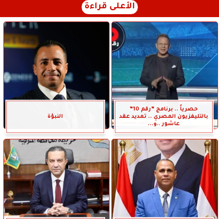
الأعلى قراءة
حصرياً .. برنامج ”رقم 10”
بالتليفزيون المصري .. تمديد عقد
النبؤة
عاشور ..و...