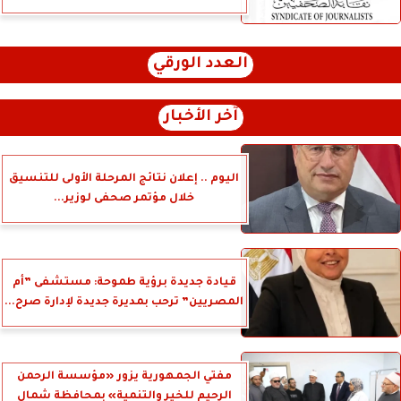
العدد الورقي
آخر الأخبار
اليوم .. إعلان نتائج المرحلة الأولى للتنسيق
خلال مؤتمر صحفى لوزير...
قيادة جديدة برؤية طموحة: مستشفى ”أم
المصريين” ترحب بمديرة جديدة لإدارة صرح...
مفتي الجمهورية يزور «مؤسسة الرحمن
الرحيم للخير والتنمية» بمحافظة شمال