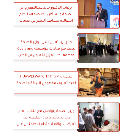
برعاية الدكتور خالد عبدالغفار وزير
الصحة والسكان.. «الصحة» تنظم
احتفالية مسابقة التميز في خدمات
طب الأسنان
خلال زيارته إلى لندن.. وزير الصحة
يبحث مع قيادات مؤسسة Guy’s and
St Thomas’ تعزيز التعاون في الطب
الدقيق والجينوميات وتطوير مراكز
التميز
ساعة HUAWEI WATCH FIT 5 Pro
تعيد تعريف مفهومي اللياقة والصحة
وزير الصحة يتواصل مع النائب العام
ويوجه نائبه بزيارة الطبيبة التي
تعرضت لواقعة اعتداء للاطمئنان على
وضعها الصحي