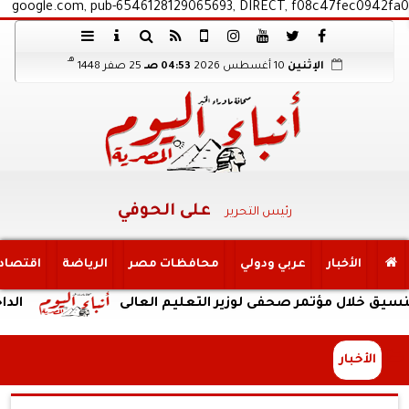
google.com, pub-6546128129065693, DIRECT, f08c47fec0942fa0
هـ
الإثنين
10 أغسطس 2026
04:53 صـ
25 صفر 1448
على الحوفي
رئيس التحرير
الأخبار
عربي ودولي
محافظات مصر
الرياضة
اقتصاد
ال مؤتمر صحفى لوزير التعليم العالى
الداخلية:ضبط 
الأخبار