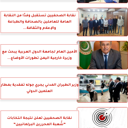
نقابة الصحفيين تستقبل وفدًا من النقابة
العامة للعاملين بالصحافة والطباعة
والإعلام والثقافة...
الأمين العام لجامعة الدول العربية يبحث مع
وزيرة خارجية اليمن تطورات الأوضاع...
وزير الطيران المدني يجري جوله تفقدية بمطار
العلمين الدولي
نقابة الصحفيين تعلن نتيجة انتخابات
”شُعبة المحررين البرلمانيين”