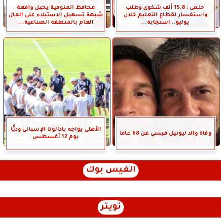
حلمى : 15.8 ألف شكوى وطلب
محافظ المنوفية يحيل واقعة
واستفسار لقطاع التعليم خلال
شبهة تسهيل الاستيلاء على المال
يوليو.. استجابة...
العام بالمنطقة الصناعية...
الأهلي يواجه بادالونا الإسباني وديًّا
وفاة والد ليونيل ميسي عن 68 عاما
يوم 12 أغسطس
الفيس بوك
تويتر