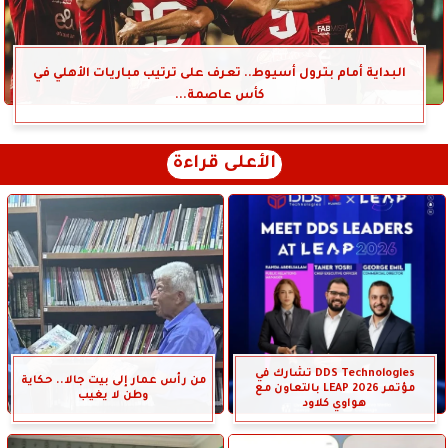
البداية أمام بترول أسيوط.. تعرف على ترتيب مباريات الأهلي في
كأس عاصمة...
الأعلى قراءة
DDS Technologies تشارك في
من رأس عمار إلى بيت جالا.. حكاية
مؤتمر LEAP 2026 بالتعاون مع
وطن لا يغيب
هواوي كلاود