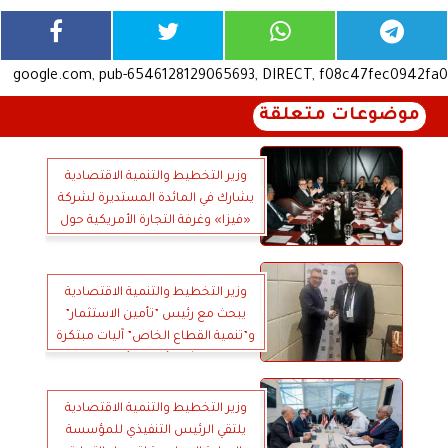
google.com, pub-6546128129065693, DIRECT, f08c47fec0942fa0
موضوعات متعلقة
وزير التخطيط والتنمية الاقتصادية
يشارك في المائدة المستديرة لشركة
«فيزا» وغرفة التجارة الأمريكية حول
دور الاقتصاد الرقمي في دفع النمو
وزير التخطيط والتنمية الاقتصادية
يبحث مع رئيس ”تأمين الاستثمار”
و”تنمية القطاع الخاص” آليات مبتكرة
لحشد رؤوس الأموال
وزير التخطيط والتنمية الاقتصادية
يلتقي الرئيس التنفيذي للمؤسسة