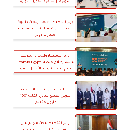
الدولية الإسلامية لتمويل التجارة
لبحث ملفات الشراكة الاستراتيجية
وزير التخطيط: أطلقنا برنامجًا طموحًا
لإصدار صكوك سيادية دولية بقيمة 5
مليارات دولار
وزير الاستثمار والتجارة الخارجية
يشهد إطلاق منصة ”Startup Egypt”
لدعم منظومة ريادة الأعمال وتعزيز
نمو الشركات الناشئة
وزير التخطيط والتنمية الاقتصادية
يدرس تطبيق مبادرة الكلية ”100
مليون متعلم”
وزير التخطيط يبحث مع الرئيس
التنفيذي لـ ”الاستثمار البريطانية