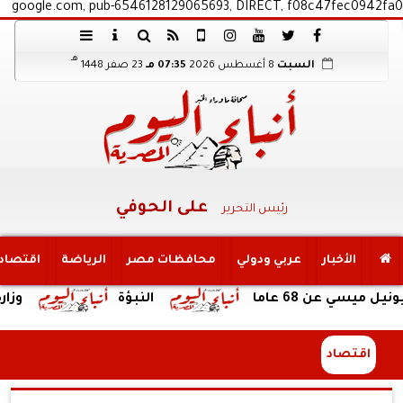
google.com, pub-6546128129065693, DIRECT, f08c47fec0942fa0
هـ
السبت
8 أغسطس 2026
07:35 مـ
23 صفر 1448
على الحوفي
رئيس التحرير
الأخبار
عربي ودولي
محافظات مصر
الرياضة
اقتصاد
68 عاما
النبؤة
وزارة السياحة
اقتصاد