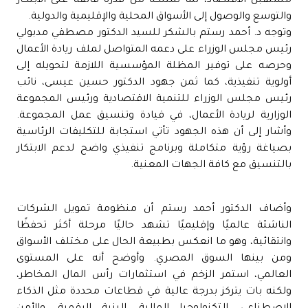
مستقبل الاقتصاد، لما تمتلكه من قدرة فائقة على الابتكار
والتوسع والوصول إلى الأسواق المحلية والإقليمية والدولية.
وتوجه د. أحمد رستم بالشكر للسيد الدكتور مصطفي مدبولي
رئيس مجلس الوزراء على دعمه المتواصل لملف ريادة الأعمال
وحرصه على توفير المظلة المؤسسية اللازمة لتحويله إلى
أولوية تنفيذية، كما ثمن جهود الدكتور حسين عيسى، نائب
رئيس مجلس الوزراء للتنمية الاقتصادية ورئيس المجموعة
الوزارية لريادة الأعمال، في قيادة وتنسيق عمل المجموعة.
وأشار إلى أن هذه الجهود تأتي استجابة للتكليفات الرئاسية
بصياغة رؤية متكاملة وبرنامج تنفيذي واضح لدعم الابتكار
بالتنسيق مع كافة الجهات المعنية.
وأضاف الدكتور أحمد رستم أن منظومة تمويل الشركات
الناشئة عالميًا وإقليميًا تشهد حاليًا مرحلة أكثر تحفظًا
وانتقائية، وهو ما انعكس بطبيعة الحال على مختلف الأسواق
ومن بينها السوق المصري. وأوضح أنه على المستوى
العالمي، استمر الزخم في استثمارات رأس المال المخاطر،
ولكنه بات يتركز بدرجة عالية في قطاعات محددة مثل الذكاء