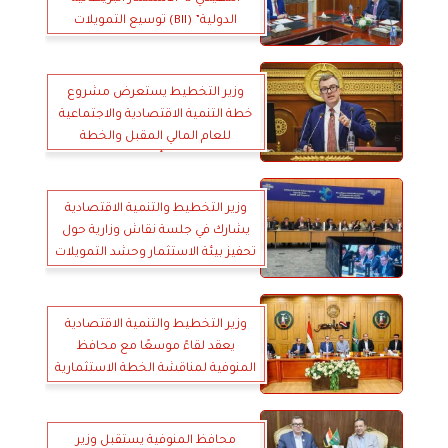
الدولية” (BII) توسيع التمويلات
التنموية في مصر
وزير التخطيط يستعرض مشروع
خطة التنمية الاقتصادية والاجتماعية
للعام المالي المقبل والخطة
متوسطة المدى أمام الجلسة العامة
لمجلس الشيوخ
وزير التخطيط والتنمية الاقتصادية
يشارك في جلسة نقاش وزارية حول
تحفيز بيئة الاستثمار وحشد التمويلات
وزير التخطيط والتنمية الاقتصادية
يعقد لقاءً موسعًا مع محافظ
المنوفية لمناقشة الخطة الاستثمارية
محافظ المنوفية يستقبل وزير