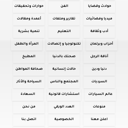
حوادث وقضايا
الفن
حوارات وتحقيقات
ميديا وفضائيات
تقارير وملفات
أعمدة ومقالات
أدب وثقافة
التعليم
تنمية بشرية
أحزاب وبرلمان
تكنولوجيا و إتصالات
المرأة والطفل
أناقة الرجل
صحتك بالدنيا
المطبخ
دنيا ودين
حالات إنسانية
صحافة المواطن
السرديات
المجتمع والناس
السياحة والأثار
عالم السيارات
استشارات قانونية
السعادة
منوعات
العدد الورقي
من نحن
اعلن معنا
الخصوصية
اتصل بنا