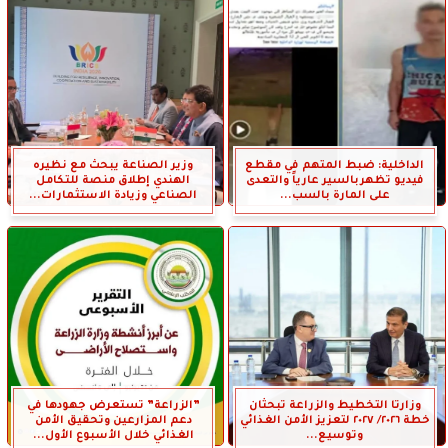
الداخلية: ضبط المتهم في مقطع
وزير الصناعة يبحث مع نظيره
فيديو تظهربالسير عارياً والتعدى
الهندي إطلاق منصة للتكامل
على المارة بالسب...
الصناعي وزيادة الاستثمارات...
وزارتا التخطيط والزراعة تبحثان
”الزراعة” تستعرض جهودها في
خطة ٢٠٢٦/ ٢٠٢٧ لتعزيز الأمن الغذائي
دعم المزارعين وتحقيق الأمن
وتوسيع...
الغذائي خلال الأسبوع الأول...