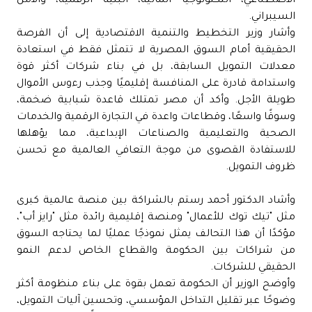
الاصطناعي، التكنولوجيا المالية، البنية الرقمية، والأمن
السيبراني.
وأشار وزير التخطيط والتنمية الاقتصادية إلى أن الفرصة
الحقيقية أمام السوق المصرية لا تتمثل فقط في استعادة
معدلات التمويل السابقة، بل في بناء شركات أكثر قوة
واستدامة قادرة على المنافسة إقليميًا وجذب رءوس الأموال
طويلة الأجل. وأكد أن مصر تمتلك قاعدة شبابية ضخمة،
وسوقًا واسعًا، وقطاعات واعدة في التجارة الرقمية والخدمات
الصحية والتعليمية والصناعات الإبداعية، مما يؤهلها
للاستفادة القصوى من موجة التعافي العالمية مع تحسن
ظروف التمويل.
وأشاد الدكتور أحمد رستم بالشراكة بين منصة عالمية كبرى
مثل "تيك توك للأعمال" ومنصة إقليمية رائدة مثل "رايز أب"،
مؤكدًا أن هذا التحالف يمثل نموذجًا عمليًا لما يحتاجه السوق
من شراكات بين الحكومة والقطاع الخاص لدعم النمو
الحقيقي للشركات.
وأوضح الوزير أن الحكومة تعمل بقوة على بناء منظومة أكثر
وضوحًا عبر تقليل التداخل المؤسسي، وتحسين آليات التمويل،