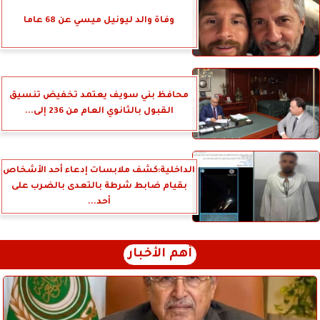
وفاة والد ليونيل ميسي عن 68 عاما
محافظ بني سويف يعتمد تخفيض تنسيق
القبول بالثانوي العام من 236 إلى...
الداخلية:كشف ملابسات إدعاء أحد الأشخاص
بقيام ضابط شرطة بالتعدى بالضرب على
أحد...
أهم الأخبار