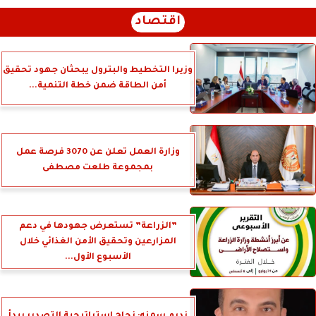
اقتصاد
وزيرا التخطيط والبترول يبحثان جهود تحقيق
أمن الطاقة ضمن خطة التنمية...
وزارة العمل تعلن عن 3070 فرصة عمل
بمجموعة طلعت مصطفى
”الزراعة” تستعرض جهودها في دعم
المزارعين وتحقيق الأمن الغذائي خلال
الأسبوع الأول...
نديم سمنه: نجاح استراتيجية التصدير يبدأ