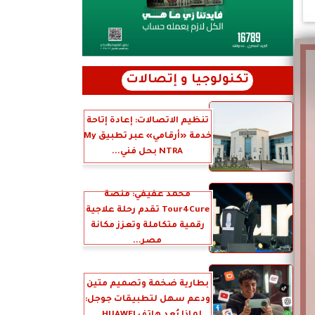
تكنولوجيا و إتصالات
تنظيم الاتصالات: إعادة إتاحة
خدمة «أرقامي» عبر تطبيق My
NTRA بحل فني...
محمد عفيفي: منصة
Tour4Cure تقدم رحلة علاجية
رقمية متكاملة وتعزز مكانة
مصر...
بطارية ضخمة وتصميم متين
ودعم سهل لتطبيقات جوجل: