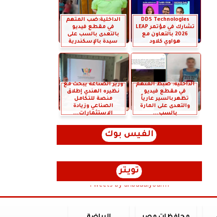
DDS Technologies
الداخلية:ضب المتهم
تشارك في مؤتمر LEAP
في مقطع فيديو
2026 بالتعاون مع
بالتعدى بالسب على
هواوي كلاود
سيدة بالإسكندرية
الداخلية: ضبط المتهم
وزير الصناعة يبحث مع
في مقطع فيديو
نظيره الهندي إطلاق
تظهربالسير عارياً
منصة للتكامل
والتعدى على المارة
الصناعي وزيادة
بالسب...
الاستثمارات...
الفيس بوك
تويتر
Tweets by anbaaalyoum1