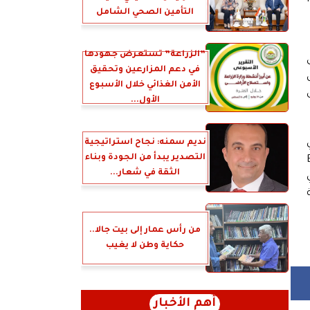
التأمين الصحي الشامل
”الزراعة” تستعرض جهودها
في دعم المزارعين وتحقيق
الأمن الغذائي خلال الأسبوع
د حرص
الأول...
نديم سمنه: نجاح استراتيجية
التصدير يبدأ من الجودة وبناء
Wa وBand 11
الثقة في شعار...
ي
من رأس عمار إلى بيت جالا..
حكاية وطن لا يغيب
أهم الأخبار