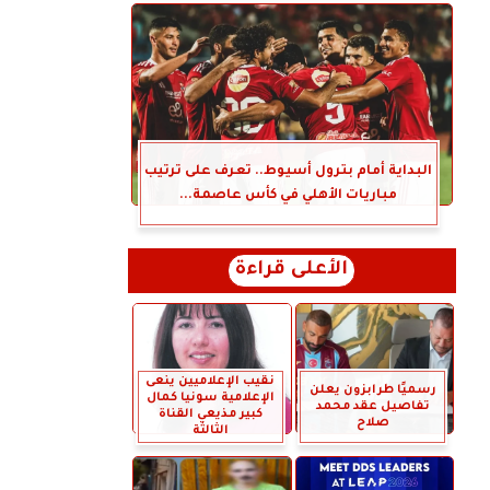
البداية أمام بترول أسيوط.. تعرف على ترتيب
مباريات الأهلي في كأس عاصمة...
الأعلى قراءة
نقيب الإعلاميين ينعى
رسميًا طرابزون يعلن
الإعلامية سونيا كمال
تفاصيل عقد محمد
كبير مذيعي القناة
صلاح
الثالثة