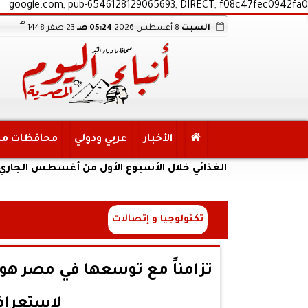
google.com, pub-6546128129065693, DIRECT, f08c47fec0942fa0
هـ
السبت
8 أغسطس 2026
05:24 صـ
23 صفر 1448
الأخبار
عربي ودولي
محافظات م
الأمن الغذائي خلال الأسبوع الأول من أغسطس الجاري
تكنولوجيا و إتصالات
تزامناً مع توسعها في مصر هواو
لاستعراض