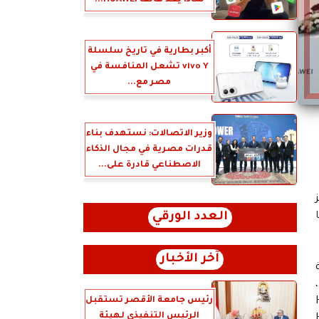
لماذا يُعد هاتف HUAWEI...
أكبر بطارية في تاريخ سلسلة
vivo Y تشعل المنافسة في
مصر مع...
وزير الاتصالات: نستهدف بناء
قدرات مصرية في مجال الذكاء
الاصطناعي قادرة على...
العدد الورقي
آخر الأخبار
الساعات الذكية المبتكرة HUAWEI Watch Fit 5 Series، وسلسلة الأساور الرياضية الذكية HUAWEI Band 11 Series،
رئيس جامعة الأقصر تستقبل
HUA
الرئيس التنفيذي لهيئة
HUA