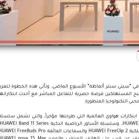
ي “سيتي سنتر ألماظة” الأسبوع الماضي. وتأتي هذه الخطوة لتعزيز
منح المستهلكين فرصة حصرية للتفاعل المباشر مع أحدث ابتكاراتها
بي التكنولوجيا المتطورة.
بتكارات هواوي العالمية التي طرحتها مؤخراً، والتي تشمل سلسلة
بالإضافة إلى الجيل الجديد من السماعات اللاسلكية HUAWEI FreeClip 2 والسماعات الفائقة WEI FreeBuds Pro
5. كما يتيح المتجر للمستهلكين فرصة التعرف عن قرب على الهاتف المرتقب والمميز WEI nova 15 Max