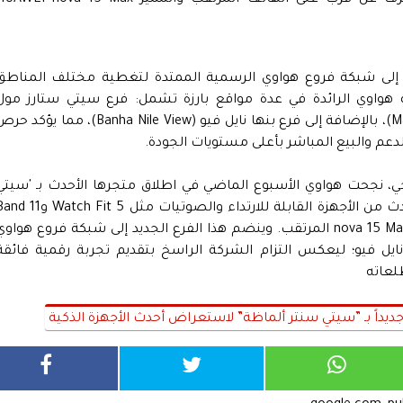
م إلى شبكة فروع هواوي الرسمية الممتدة لتغطية مختلف المناطق
بة هواوي الرائدة في عدة مواقع بارزة تشمل: فرع سيتي ستارز مول
(Citystars Mall)، وفرع مول العرب (Mall of Arabia)، بالإضافة إلى فرع بنها نايل فيو (Banha Nile View)، مما يؤك
دعم والبيع المباشر بأعلى مستويات الجودة.
، نجحت هواوي الأسبوع الماضي في اطلاق متجرها الأحدث بـ 'سيتي
سنتر ألماظة'، والذي تستعرض فيه جيلها الأحدث من الأجهزة القابلة للارتداء والصوتيات مثل tch Fit 5
وFreeClip 2، مع التنويه عن قرب إطلاق هاتف nova 15 Max المرتقب. وينضم هذا الفرع الجديد إلى شبكة فروع هواو
ايل فيو؛ ليعكس التزام الشركة الراسخ بتقديم تجربة رقمية فائقة
لعاته
ديداً بـ ”سيتي سنتر ألماظة” لاستعراض أحدث الأجهزة الذكية