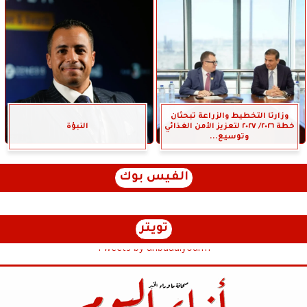
وزارتا التخطيط والزراعة تبحثان
خطة ٢٠٢٦/ ٢٠٢٧ لتعزيز الأمن الغذائي
النبؤة
وتوسيع...
الفيس بوك
تويتر
Tweets by anbaaalyoum1