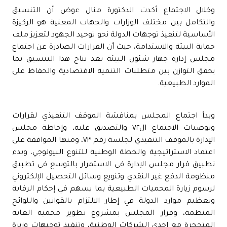
وخلال الاجتماع أكدت الدكتورة منال عوض أن التنسيق
والتكامل بين مختلف الوزارات والجهات المعنية هو الركيزة
الأساسية لتنفيذ توجهات الدولة نحو توحيد الجهود لتعزيز ملف
حماية البيئة والاستدامة، حيث أن القرارات الصادرة عن اجتماع
مجلس إدارة جهاز شئون البيئة تعد نتاج هذا التنسيق بما
يحقق التوازن بين متطلبات التنمية الاقتصادية والحفاظ على
الموارد الطبيعية.
وبدأ اجتماع المجلس بمناقشة الموقف التنفيذي لقرارات
وتوصيات الاجتماع ال٧٢ والتصديق عليه، وإحاطة مجلس
الإدارة بالموقف التنفيذي لجلسة رقم ٧٣، ومنها الموافقة على
اعتماد الاستراتيجية والخطة الوطنية للتنوع البيولوجي، وبدء
تطبيق قرار مجلس الإدارة في الاستمرار بالتوسع في تطبيق
منظومة الدفع غير النقدي وتنويع وسائل التحصيل الإلكتروني
لرسوم زيارة المحميات الطبيعية بما يسهم في إحكام الرقابة
وتعظيم موارد الدولة في إطار الالتزام بالقوانين واللوائح
المنظمة، وقرار المجلس بمشروع تطوير محمية الغابة
المتحجرة مع إحدى الشركات الوطنية، وتنفيذ توجيهات وزيرة