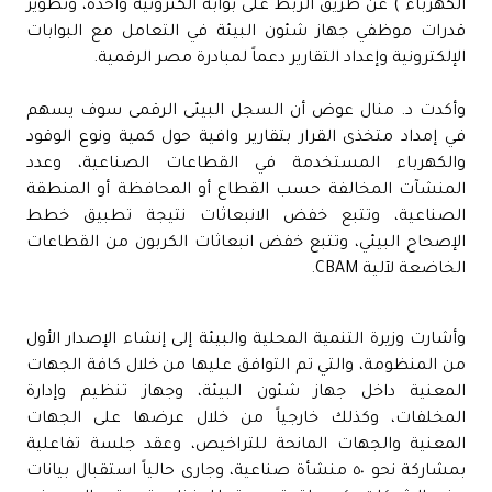
الكهرباء ) عن طريق الربط على بوابة الكترونية واحدة، وتطوير
قدرات موظفي جهاز شئون البيئة في التعامل مع البوابات
الإلكترونية وإعداد التقارير دعماً لمبادرة مصر الرقمية.
وأكدت د. منال عوض أن السجل البيئى الرقمى سوف يسهم
في إمداد متخذى القرار بتقارير وافية حول كمية ونوع الوقود
والكهرباء المستخدمة في القطاعات الصناعية، وعدد
المنشآت المخالفة حسب القطاع أو المحافظة أو المنطقة
الصناعية، وتتبع خفض الانبعاثات نتيجة تطبيق خطط
الإصحاح البيئي، وتتبع خفض انبعاثات الكربون من القطاعات
الخاضعة لآلية CBAM.
وأشارت وزيرة التنمية المحلية والبيئة إلى إنشاء الإصدار الأول
من المنظومة، والتي تم التوافق عليها من خلال كافة الجهات
المعنية داخل جهاز شئون البيئة، وجهاز تنظيم وإدارة
المخلفات، وكذلك خارجياً من خلال عرضها على الجهات
المعنية والجهات المانحة للتراخيص، وعقد جلسة تفاعلية
بمشاركة نحو ٥٠ منشأة صناعية، وجارى حالياً استقبال بيانات