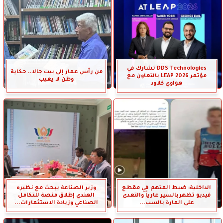
DDS Technologies تشارك في
من رأس عمار إلى بيت جالا.. حكاية
مؤتمر LEAP 2026 بالتعاون مع
وطن لا يغيب
هواوي كلاود
الداخلية: ضبط المتهم في مقطع
وزير الصناعة يبحث مع نظيره
فيديو تظهربالسير عارياً والتعدى
الهندي إطلاق منصة للتكامل
على المارة بالسب...
الصناعي وزيادة الاستثمارات...