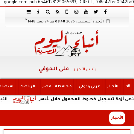
google.com, pub-6546128129065693, DIRECT, f08c47fec0942fa0
هـ
الأحد
9 أغسطس 2026
08:40 صـ
24 صفر 1448
على الحوفي
رئيس التحرير
الأخبار
عربي ودولي
محافظات مصر
الرياضة
اقتصاد
مة تسجيل خطوط المحمول خلال شهر
النبؤة
الأخبار