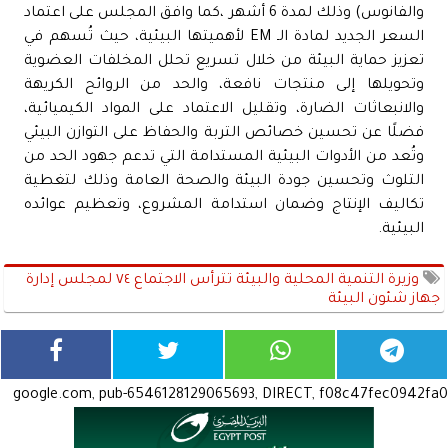
والفانوس) وذلك لمدة 6 أشهر ،كما وافق المجلس على اعتماد
السعر الجديد لمادة الـ EM لأهميتها البيئية، حيث تُسهم في
تعزيز حماية البيئة من خلال تسريع تحلل المخلفات العضوية
وتحويلها إلى منتجات نافعة، والحد من الروائح الكريهة
والانبعاثات الضارة، وتقليل الاعتماد على المواد الكيميائية،
فضلًا عن تحسين خصائص التربة والحفاظ على التوازن البيئي
وتُعد من الأدوات البيئية المستدامة التي تدعم جهود الحد من
التلوث وتحسين جودة البيئة والصحة العامة وذلك لتغطية
تكاليف الإنتاج وضمان استدامة المشروع، وتعظيم عوائده
البيئية.
وزيرة التنمية المحلية والبيئة تترأس الاجتماع ٧٤ لمجلس إدارة
جهاز شئون البيئة
google.com, pub-6546128129065693, DIRECT, f08c47fec0942fa0