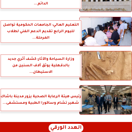
الدائم...
التعليم العالي: الجامعات الحكومية تواصل
لليوم الرابع تقديم الدعم الفني لطلاب
المرحلة...
وزارة السياحة والآثار: كشف أثري جديد
بالدقهلية يوثق آلاف السنين من
الاستيطان...
رئيس هيئة الرعاية الصحية يزور مدينة باشاك
شهير تشام وساكورا الطبية ومستشفى...
العدد الورقي