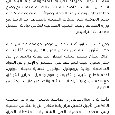
هذه الشركات كمرحلة تجريبية للمنظومة، وتم البدء في
استقبال البيانات الخاصة بالمنشآت الصناعية بما يتيح وضع
خطط تطوير وتعديل عند الحاجة، وصولاً إلى منظومة متكاملة
تدعم الحوكمة لدى الجهات المعنية بالصناعة، تم الربط مع
وزارة الصناعة وهيئة التنمية الصناعية لتكامل بيانات السجل
مع بيانات التراخيص.
وفي ذات السياق، أعلنت د.منال عوض موافقة مجلس إدارة
جهاز شئون البيئة على تعديل القرار الوزاري رقم 125 لسنة
2021 بشأن تيسير عملية اصدار الموافقات والتصاريح من
جهاز شئون البيئة للموافقة على التصدير أو الإفراج عن المواد
الخاضعة لرقابة بروتوكول مونتريال لحماية طبقة الأوزون،
لدعم قطاع التبريد والتكييف والفوم والعزل الحراري للتوافق
مع المعايير، والإشتراطات البيئية والحد من غازات الإحتباس
الحرارى.
وأشارت د. منال عوض إلى موافقة مجلس الإدارة في جلسته
الـ ٧٤ على تأجيل تفعيل قرار زيادة مقابل الزيارة بكلاً من محمية
رأس محمد - محمية الجزر الشمالية - منطقة العرق