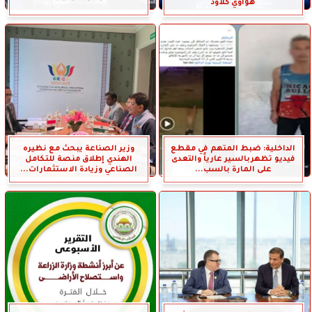
هواوي كلاود
الداخلية: ضبط المتهم في مقطع
وزير الصناعة يبحث مع نظيره
فيديو تظهربالسير عارياً والتعدى
الهندي إطلاق منصة للتكامل
على المارة بالسب...
الصناعي وزيادة الاستثمارات...