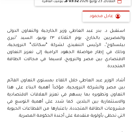
الثلاثاء، 23 يونيو 2026
03:32 مـ
بتوقيت القاهرة
عادل محمود
استقبل د. بدر عبد العاطي وزير الخارجية والتعاون الدولى
والمصريين بالخارج، يوم الثلاثاء ٢٣ يونيو، السيد "تيري
بيلسكوج"، الرئيس التنفيذي لشركة “سكاتك” النرويجية،
وذلك في إطار مواصلة الجهود الرامية إلى تعزيز التعاون
الاقتصادي بين مصر والنرويج، لاسيما في مجالات الطاقة
المتجددة.
أشاد الوزير عبد العاطي خلال اللقاء بمستوى التعاون القائم
بين مصر والشركة النرويجية، مؤكداً أهمية البناء على هذا
التعاون وتطويره بما يسهم في تعزيز العلاقات الاقتصادية
والاستثمارية بين البلدين. كما شدد على أهمية التوسع في
مشروعات الطاقة المتجددة، باعتبارها من القطاعات الحيوية
التي تحظى بأولوية متقدمة على أجندة الحكومة المصرية.