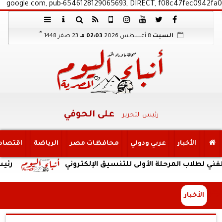
google.com, pub-6546128129065693, DIRECT, f08c47fec0942fa0
هـ
السبت
8 أغسطس 2026
02:03 مـ
23 صفر 1448
على الحوفي
رئيس التحرير
الأخبار
عربي ودولي
محافظات مصر
الرياضة
اقتصاد
اب المرحلة الأولى للتنسيق الإلكتروني
رئيس جامعة
الأخبار