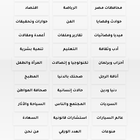
محافظات مصر
الرياضة
اقتصاد
حوادث وقضايا
الفن
حوارات وتحقيقات
ميديا وفضائيات
تقارير وملفات
أعمدة ومقالات
أدب وثقافة
التعليم
تنمية بشرية
أحزاب وبرلمان
تكنولوجيا و إتصالات
المرأة والطفل
أناقة الرجل
صحتك بالدنيا
المطبخ
دنيا ودين
حالات إنسانية
صحافة المواطن
السرديات
المجتمع والناس
السياحة والأثار
عالم السيارات
استشارات قانونية
السعادة
منوعات
العدد الورقي
من نحن