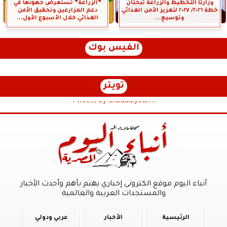
وزارتا التخطيط والزراعة تبحثان
”الزراعة” تستعرض جهودها في
خطة ٢٠٢٦/ ٢٠٢٧ لتعزيز الأمن الغذائي
دعم المزارعين وتحقيق الأمن
وتوسيع...
الغذائي خلال الأسبوع الأول...
الفيس بوك
تويتر
Tweets by anbaaalyoum1
أنباء اليوم موقع الكترونى إخباري يهتم بأهم وأحدث الأخبار
والمستجدات العربية والعالمية
الرئيسية
الأخبار
عربي ودولي