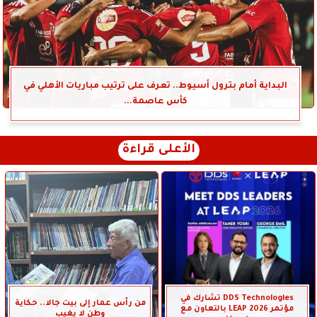
البداية أمام بترول أسيوط.. تعرف على ترتيب مباريات الأهلي في
كأس عاصمة...
الأعلى قراءة
DDS Technologies تشارك في
من رأس عمار إلى بيت جالا.. حكاية
مؤتمر LEAP 2026 بالتعاون مع
وطن لا يغيب