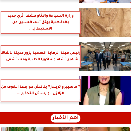
وزارة السياحة والآثار: كشف أثري جديد
بالدقهلية يوثق آلاف السنين من
الاستيطان...
رئيس هيئة الرعاية الصحية يزور مدينة باشاك
شهير تشام وساكورا الطبية ومستشفى...
” ماسبيرو تريندز” يناقش مواجهة الخوف من
الزلازل.. و رسائل التحذير ...
أهم الأخبار