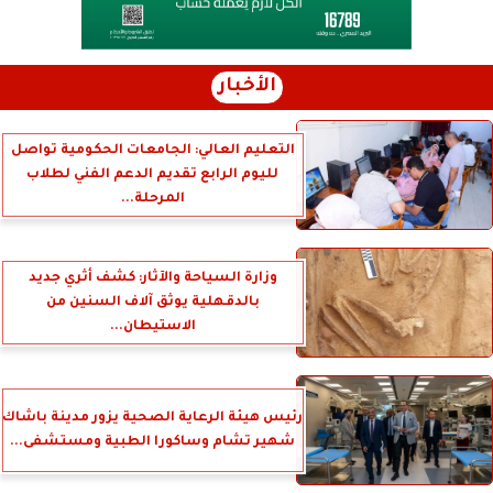
الأخبار
التعليم العالي: الجامعات الحكومية تواصل
لليوم الرابع تقديم الدعم الفني لطلاب
المرحلة...
وزارة السياحة والآثار: كشف أثري جديد
بالدقهلية يوثق آلاف السنين من
الاستيطان...
رئيس هيئة الرعاية الصحية يزور مدينة باشاك
شهير تشام وساكورا الطبية ومستشفى...