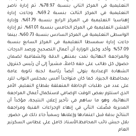
التعليمية في المركز الثاني بنسبة 78.97%، ثم إدارة ناصر
التعليمية في المركز الثالث بنسبة 69.2%، وجاءت إدارة
إهناسيا التعليمية في المركز الرابع بنسبة 61.79%، وإدارة
الفشن التعليمية في المركز الخامس بنسبة 61.01%، ثم إدارة
الواسطى التعليمية في المركز السادس بنسبة 60.73%، بينما
جاءت إدارة سمسطا التعليمية في المركز السابع بنسبة
57.09%. وأكد وكيل الوزارة أن أعمال التصحيح ورصد الدرجات
والمراجعة النهائية تمت بمنتهى الدقة والشفافية لضمان
حصول كل طالب على حقه كاملاً، مشيراً إلى أن رئيس كنترول
الشهادة الإعدادية يتولى أيضاً رئاسة لجنة ثانوية عامة
بمحافظة الجيزة، كما كان متواجداً أمس بمجلس النواب للرد
على عدد من طلبات الإحاطة المتعلقة بقطاع التعليم، الأمر
الذي استلزم بعض الوقت الإضافي لاستكمال أعمال المراجعة
النهائية، وهو ما ساهم في تأخير إعلان النتيجة، مؤكداً أن
المديرية فضّلت التأني في إنهاء الإجراءات الفنية ومراجعة
النتائج بدقة قبل اعتمادها وإعلانها رسمياً.جاء ذلك في حضور:
بلال حبش نائب المحافظ،الأستاذ كامل علي غطاس السكرتير
العام