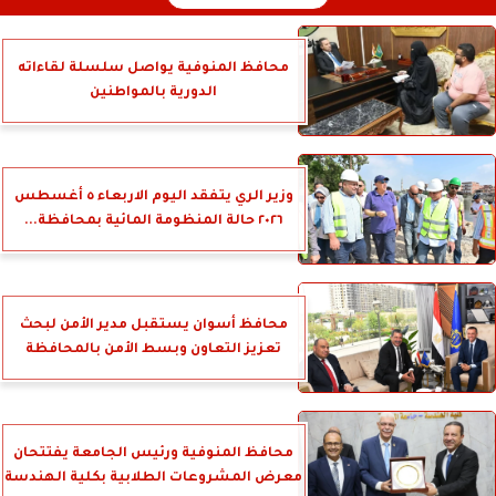
محافظ المنوفية يواصل سلسلة لقاءاته
الدورية بالمواطنين
وزير الري يتفقد اليوم الاربعاء ٥ أغسطس
٢٠٢٦ حالة المنظومة المائية بمحافظة...
محافظ أسوان يستقبل مدير الأمن لبحث
تعزيز التعاون وبسط الأمن بالمحافظة
محافظ المنوفية ورئيس الجامعة يفتتحان
معرض المشروعات الطلابية بكلية الهندسة