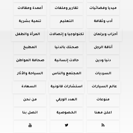
ميديا وفضائيات
تقارير وملفات
أعمدة ومقالات
أدب وثقافة
التعليم
تنمية بشرية
أحزاب وبرلمان
تكنولوجيا و إتصالات
المرأة والطفل
أناقة الرجل
صحتك بالدنيا
المطبخ
دنيا ودين
حالات إنسانية
صحافة المواطن
السرديات
المجتمع والناس
السياحة والأثار
عالم السيارات
استشارات قانونية
السعادة
منوعات
العدد الورقي
من نحن
اعلن معنا
الخصوصية
اتصل بنا


