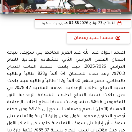
الثلاثاء، 23 يونيو 2026
02:58 مـ
بتوقيت القاهرة
محمد السيد رمضان
اعتمد اللواء عبد الله عبد العزيز محافظ بني سويف، نتيجة
امتحان الفصل الدراسي الثاني للشهادة الإعدادية للعام
الدراسي 2025/2026، حيث بلغت النسبة العامة للنجاح
70.3%، وقد تقدم للامتحان 64 ألفاً و828 طالباً وطالبة
بالنظامي، حضر منهم 60 ألفاً و112 طالباً وطالبة فيما بلغت
نسبة النجاح لطلاب الإعدادية العامة المهنية 78.42%، في
حين بلغت نسبة النجاح لطلاب الشهادة الإعدادية النور
للمكفوفين 86.6%، بينما وصلت نسبة النجاح لطلاب الإعدادية
المهنية (الأمل) للصم وضعاف السمع إلى 92.5%.ومن جهته
أوضح الدكتور/ محمود الفولي وكيل وزارة التربية والتعليم ببني
سويف، أن إدارة بني سويف التعليمية جاءت في المركز الأول
من حيث مؤشرات نسب النجاح بنسبة 85.37%، تلتها إدارة ببا