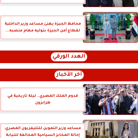
محافظ الجيزة يهنئ مساعد وزير الداخلية
لقطاع أمن الجيزة بتوليه مهام منصبه...
العدد الورقي
آخر الأخبار
قدوم الملك المصري.. ليلة تاريخية في
طرابزون
مساعد وزير التموين للتليفزيون المصري:
إحالة المخابز السياحية المخالفة للنيابة