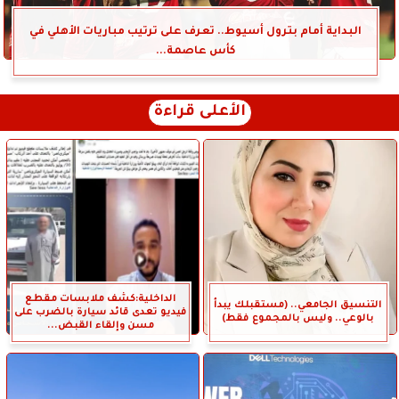
البداية أمام بترول أسيوط.. تعرف على ترتيب مباريات الأهلي في
كأس عاصمة...
الأعلى قراءة
الداخلية:كشف ملابسات مقطع
التنسيق الجامعي.. (مستقبلك يبدأ
فيديو تعدى قائد سيارة بالضرب على
بالوعي.. وليس بالمجموع فقط)
مسن وإلقاء القبض...