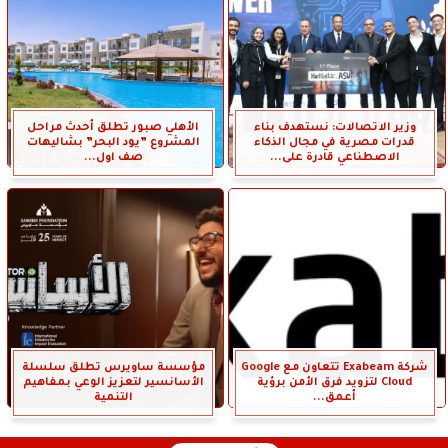
وزير الاتصالات: نستهدف بناء
الأهلي صبور تطلق أحدث مراحل
قدرات مصرية في مجال الذكاء
المشروع ”يود البحر” بشاليهات
الاصطناعي قادرة على...
صف اول...
شركة Exabeam تتعاون مع Google
مؤسسة ساويرس تطلق سلسلة
Cloud لتزويد فرق الأمن برؤية
الأسانسير لتعزيز الوعي بمفاهيم
أعمق...
التنمية