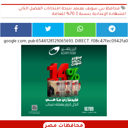
محافظ بني سويف يعتمد نتيجة امتحانات الفصل الثاني
للشهادة الإعدادية بنسبة 70.3% للعامة.
google.com, pub-6546128129065693, DIRECT, f08c47fec0942fa0
محافظات مصر