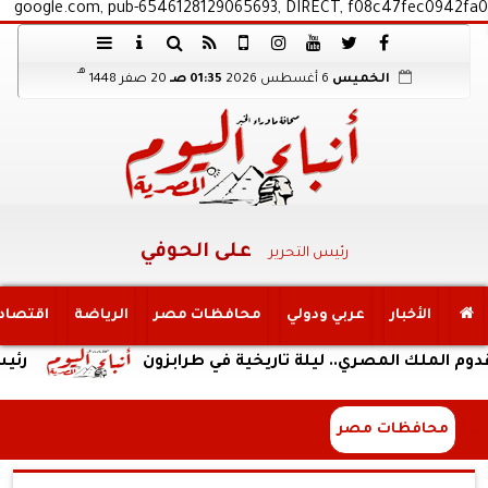
google.com, pub-6546128129065693, DIRECT, f08c47fec0942fa0
هـ
الخميس
6 أغسطس 2026
01:35 صـ
20 صفر 1448
على الحوفي
رئيس التحرير
الأخبار
عربي ودولي
محافظات مصر
الرياضة
اقتصاد
ك المصري.. ليلة تاريخية في طرابزون
رئيس الوزرا
محافظات مصر