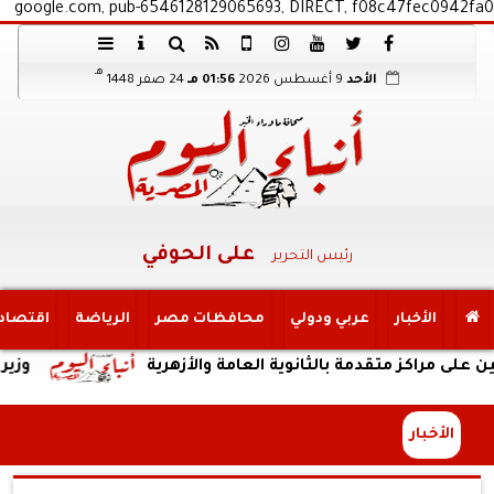
google.com, pub-6546128129065693, DIRECT, f08c47fec0942fa0
هـ
الأحد
9 أغسطس 2026
01:56 مـ
24 صفر 1448
على الحوفي
رئيس التحرير
الأخبار
عربي ودولي
محافظات مصر
الرياضة
اقتصاد
تقدمة بالثانوية العامة والأزهرية
وزير الري يتابع 
الأخبار