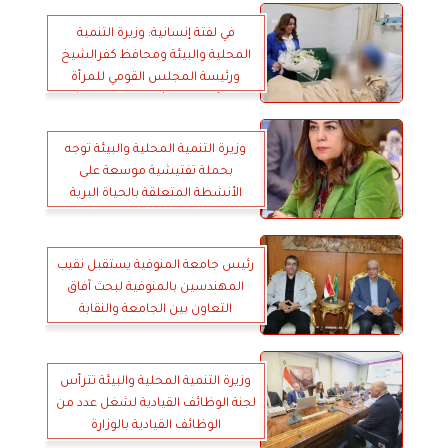
تنفيذ المشروعات المختلفة وجهود
دعم وتمكين المرأة
في لفتة إنسانية: وزيرة التنمية
المحلية والبيئة ومحافظ كفرالشيخ
ورئيسة المجلس القومي للمرأة
يطمئنون على رئيسة قرية تفتيش
أبوسكين بالمستشفى العام.. أثر
إصابتها أثناء تنفيذ إزالة تعدي على
وزيرة التنمية المحلية والبيئة توجه
الأرض الزراعية
بحملة تفتيشية موسعة على
الأنشطة المتعلقة بالحياة البرية
بالسويس
رئيس جامعة المنوفية يستقبل نقيب
المهندسين بالمنوفية لبحث آفاق
التعاون بين الجامعة والنقابة
وزيرة التنمية المحلية والبيئة تترأس
لجنة الوظائف القيادية لشغل عدد من
الوظائف القيادية بالوزارة