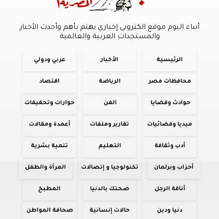
أنباء اليوم موقع الكترونى إخباري يهتم بأهم وأحدث الأخبار
والمستجدات العربية والعالمية
الرئيسية
الأخبار
عربي ودولي
محافظات مصر
الرياضة
اقتصاد
حوادث وقضايا
الفن
حوارات وتحقيقات
ميديا وفضائيات
تقارير وملفات
أعمدة ومقالات
أدب وثقافة
التعليم
تنمية بشرية
أحزاب وبرلمان
تكنولوجيا و إتصالات
المرأة والطفل
أناقة الرجل
صحتك بالدنيا
المطبخ
دنيا ودين
حالات إنسانية
صحافة المواطن