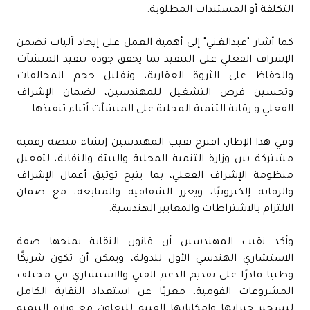
التكلفة أو المستندات المطلوبة.
كما أشار "عبدالغني" إلى أهمية العمل على إيجاد آليات تضمن
الإشراف الفعلي على التنفيذ بما يحقق جودة تنفيذ المنشآت
والحفاظ على الثروة العقارية، وتقليل حجم المخالفات
وتحسين فرص التشغيل للمهندسين، لضمان الإشراف
الفعلي و رقابة التنمية المحلية على المنشآت أثناء تنفيذها.
وفي هذا الإطار، اقترح نقيب المهندسين إنشاء منصة رقمية
مشتركة بين وزارة التنمية المحلية والبيئة والنقابة، لتفعيل
منظومة الإشراف الفعلي، بما يتيح توثيق أعمال الإشراف
والرقابة إلكترونيًا، ويعزز الشفافية والمتابعة، مع ضمان
الالتزام بالاشتراطات والمعايير الهندسية.
وأكد نقيب المهندسين أن قانون النقابة يمنحها صفة
الاستشاري الهندسي الأول للدولة، ويمكن أن تكون شريكًا
وطنيا قادرًا على تقديم الدعم الفني والاستشاري في مختلف
المشروعات القومية، معربًا عن استعداد النقابة الكامل
لتسخير خبراتها وإمكاناتها الفنية للتعاون مع وزارة التنمية