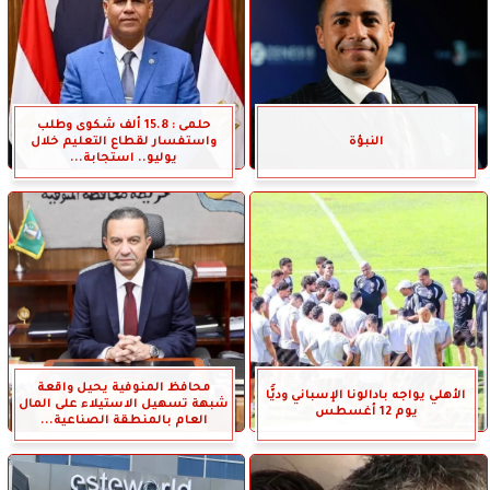
حلمى : 15.8 ألف شكوى وطلب
النبؤة
واستفسار لقطاع التعليم خلال
يوليو.. استجابة...
محافظ المنوفية يحيل واقعة
الأهلي يواجه بادالونا الإسباني وديًّا
شبهة تسهيل الاستيلاء على المال
يوم 12 أغسطس
العام بالمنطقة الصناعية...