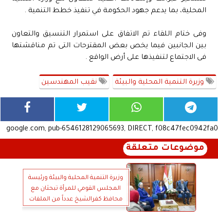
المحلية، بما يدعم جهود الحكومة في تنفيذ خطط التنمية .
وفى ختام اللقاء تم الاتفاق على استمرار التنسيق والتعاون
بين الجانبين فيما يخص بعض المقترحات التى تم مناقشتها
فى الاجتماع لتنفيذها على أرض الواقع .
وزيرة التنمية المحلية والبيئة
نقيب المهندسين
google.com, pub-6546128129065693, DIRECT, f08c47fec0942fa0
موضوعات متعلقة
وزيرة التنمية المحلية والبيئة ورئيسة
المجلس القومي للمرأة تبحثان مع
محافظ كفرالشيخ عدداً من الملفات
التنموية والخدمية ومتابعة موقف