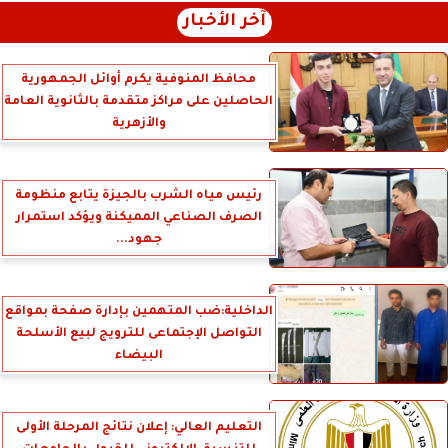
آخر الأخبار
محافظ المنوفية يكرم أوائل الجمهورية
الحاصلين على مراكز متقدمة بالثانوية العامة
والأزهرية
رئيس مياه الشرب بالجيزة يتابع منظومة
الصرف الصناعي المميكنة ويؤكد استمرار
جهود...
الداخلية:ضب المتهمين بإدارة صفحة بمواقع
التواصل الإجتماعى للترويج لبيع الأسلحة
البيضاء
التعليم العالي: إعلان نتائج المرحلة الأولى