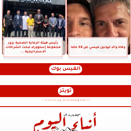
رئيس هيئة الرعاية الصحية يزور
وفاة والد ليونيل ميسي عن 68 عاما
مجموعة إستوورلد لبحث الشراكات
الاستراتيجية ...
الفيس بوك
تويتر
Tweets by anbaaalyoum1