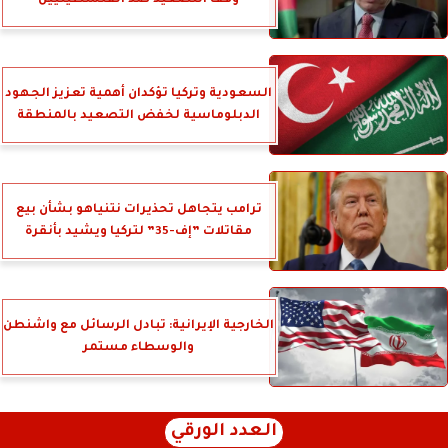
وقف التصعيد ضد الفلسطينيين
السعودية وتركيا تؤكدان أهمية تعزيز الجهود
الدبلوماسية لخفض التصعيد بالمنطقة
ترامب يتجاهل تحذيرات نتنياهو بشأن بيع
مقاتلات ”إف-35” لتركيا ويشيد بأنقرة
الخارجية الإيرانية: تبادل الرسائل مع واشنطن
والوسطاء مستمر
العدد الورقي