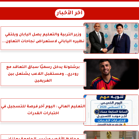
آخر الأخبار
وزير التربية والتعليم يصل اليابان ويلتقي
نظيره الياباني لاستعراض نجاحات التعاون...
برشلونة يدخل رسميًا سباق التعاقد مع
رودري.. ومستقبل اللاعب يشتعل بين
الغريمين
التعليم العالي : اليوم آخر فرصة للتسجيل في
اختبارات القدرات