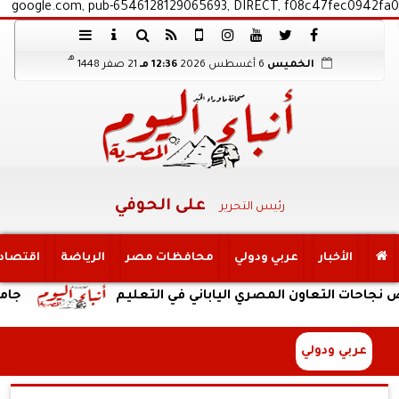
google.com, pub-6546128129065693, DIRECT, f08c47fec0942fa0
هـ
الخميس
6 أغسطس 2026
12:36 مـ
21 صفر 1448
على الحوفي
رئيس التحرير
الأخبار
عربي ودولي
محافظات مصر
الرياضة
اقتصاد
 التعاون المصري الياباني في التعليم
جامعة الإسكن
عربي ودولي