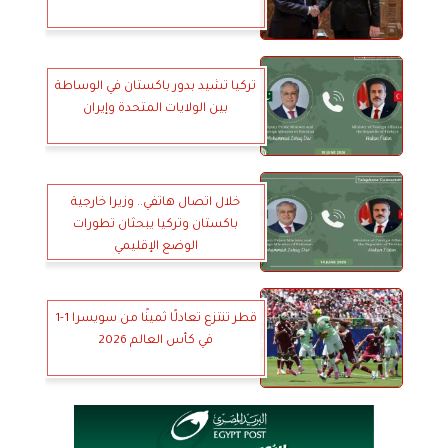
تركيا تشيد بدور باكستان في الوساطة
بين الولايات المتحدة وإيران
خلال اتصال هاتفي.. وزيرا خارجية
باكستان وتركيا يبحثان تطورات
الوضع الإقليمي
قطر تنتزع تعادلًا ثمينًا من سويسرا 1-1
في كأس العالم 2026