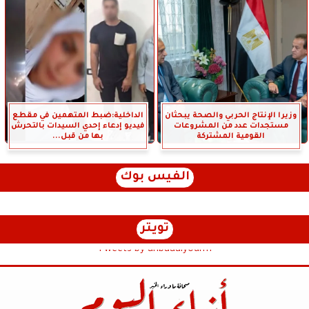
وزيرا الإنتاج الحربي والصحة يبحثان
الداخلية:ضبط المتهمين في مقطع
مستجدات عدد من المشروعات
فيديو إدعاء إحدي السيدات بالتحرش
القومية المشتركة
بها من قبل...
الفيس بوك
تويتر
Tweets by anbaaalyoum1