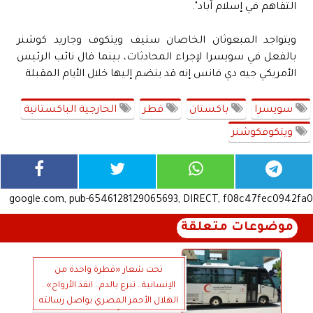
التفاهم في إسلام آباد".
ويتواجد المبعوثان الخاصان ستيف ويتكوف وجاريد كوشنر
بالفعل في سويسرا لإجراء المحادثات، بينما قال نائب الرئيس
الأمريكي جيه دي فانس إنه قد ينضم إليها خلال الأيام المقبلة
سويسرا
باكستان
قطر
الخارجية الباكستانية
ويتكوفكوشنر
google.com, pub-6546128129065693, DIRECT, f08c47fec0942fa0
موضوعات متعلقة
تحت شعار «قطرة واحدة من
الإنسانية.. تبرع بالدم.. انقذ الأرواح»..
الهلال الأحمر المصري يواصل رسالته