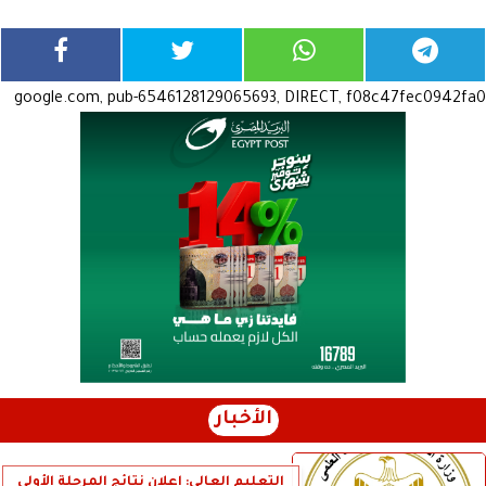
google.com, pub-6546128129065693, DIRECT, f08c47fec0942fa0
الأخبار
التعليم العالي: إعلان نتائج المرحلة الأولى