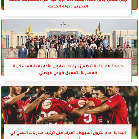
نبيل فهمي يدين تجدد الإعتداءات الإيرانية التي استهدفت مملكة
البحرين ودولة الكويت
جامعة المنوفية تنظم زيارة طلابية إلى الأكاديمية العسكرية
المصرية لتعميق الوعي الوطني
البداية أمام بترول أسيوط.. تعرف على ترتيب مباريات الأهلي في