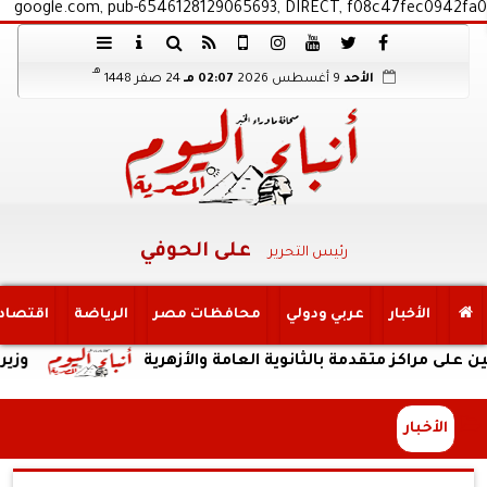
google.com, pub-6546128129065693, DIRECT, f08c47fec0942fa0
هـ
الأحد
9 أغسطس 2026
02:07 مـ
24 صفر 1448
على الحوفي
رئيس التحرير
الأخبار
عربي ودولي
محافظات مصر
الرياضة
اقتصاد
ز متقدمة بالثانوية العامة والأزهرية
وزير الري يت
الأخبار