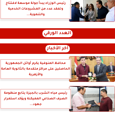
رئيس الوزراء يبدأ جولة موسعة لافتتاح
وتفقد عدد من المشروعات الخدمية
والتنموية...
العدد الورقي
آخر الأخبار
محافظ المنوفية يكرم أوائل الجمهورية
الحاصلين على مراكز متقدمة بالثانوية العامة
والأزهرية
رئيس مياه الشرب بالجيزة يتابع منظومة
الصرف الصناعي المميكنة ويؤكد استمرار
جهود...