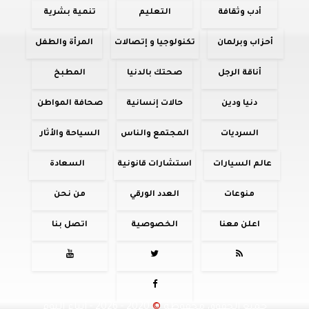
أدب وثقافة
التعليم
تنمية بشرية
أحزاب وبرلمان
تكنولوجيا و إتصالات
المرأة والطفل
أناقة الرجل
صحتك بالدنيا
المطبخ
دنيا ودين
حالات إنسانية
صحافة المواطن
السرديات
المجتمع والناس
السياحة والأثار
عالم السيارات
استشارات قانونية
السعادة
منوعات
العدد الورقي
من نحن
اعلن معنا
الخصوصية
اتصل بنا




جميع الحقوق محفوظة
©
2020 - 2026 - أنباء اليوم