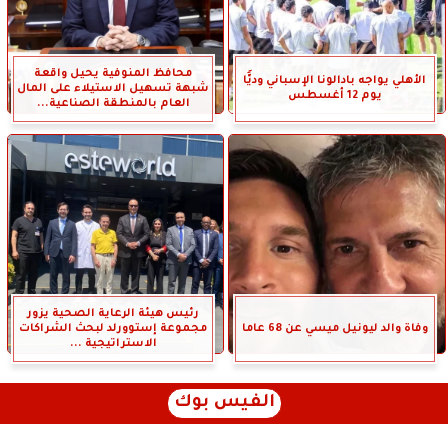
محافظ المنوفية يحيل واقعة
الأهلي يواجه بادالونا الإسباني وديًّا
شبهة تسهيل الاستيلاء على المال
يوم 12 أغسطس
العام بالمنطقة الصناعية...
رئيس هيئة الرعاية الصحية يزور
وفاة والد ليونيل ميسي عن 68 عاما
مجموعة إستوورلد لبحث الشراكات
الاستراتيجية ...
الفيس بوك