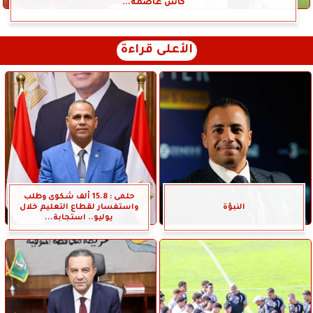
كأس عاصمة...
الأعلى قراءة
حلمى : 15.8 ألف شكوى وطلب
النبؤة
واستفسار لقطاع التعليم خلال
يوليو.. استجابة...