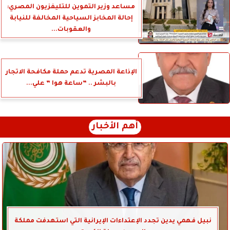
مساعد وزير التموين للتليفزيون المصري:
إحالة المخابز السياحية المخالفة للنيابة
والعقوبات...
الإذاعة المصرية تدعم حملة مكافحة الاتجار
بالبشر .. ”ساعة هوا ” علي...
أهم الأخبار
نبيل فهمي يدين تجدد الإعتداءات الإيرانية التي استهدفت مملكة