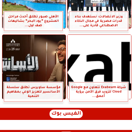
وزير الاتصالات: نستهدف بناء
الأهلي صبور تطلق أحدث مراحل
قدرات مصرية في مجال الذكاء
المشروع ”يود البحر” بشاليهات
الاصطناعي قادرة على...
صف اول...
شركة Exabeam تتعاون مع Google
مؤسسة ساويرس تطلق سلسلة
Cloud لتزويد فرق الأمن برؤية
الأسانسير لتعزيز الوعي بمفاهيم
أعمق...
التنمية
الفيس بوك