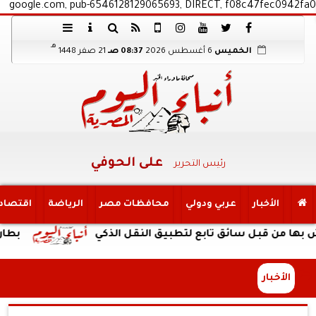
google.com, pub-6546128129065693, DIRECT, f08c47fec0942fa0
هـ
الخميس
6 أغسطس 2026
08:37 صـ
21 صفر 1448
على الحوفي
رئيس التحرير
الأخبار
عربي ودولي
محافظات مصر
الرياضة
اقتصاد
قبل سائق تابع لتطبيق النقل الذكي
بطارية ضخمة وتصميم
الأخبار