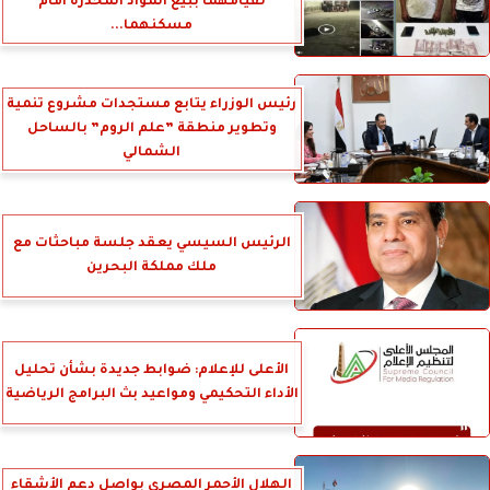
لقيامهما ببيع المواد المخدرة أمام
مسكنهما...
رئيس الوزراء يتابع مستجدات مشروع تنمية
وتطوير منطقة ”علم الروم” بالساحل
الشمالي
الرئيس السيسي يعقد جلسة مباحثات مع
ملك مملكة البحرين
الأعلى للإعلام: ضوابط جديدة بشأن تحليل
الأداء التحكيمي ومواعيد بث البرامج الرياضية
الهلال الأحمر المصري بواصل دعم الأشقاء