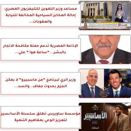
مساعد وزير التموين للتليفزيون المصري:
إحالة المخابز السياحية المخالفة للنيابة
والعقوبات...
الإذاعة المصرية تدعم حملة مكافحة الاتجار
بالبشر .. ”ساعة هوا ” علي...
وزير الري لبرنامج ”من ماسبيرو” لا يمكن
الجزم بحدوث جفاف.. والسد...
مؤسسة ساويرس تطلق سلسلة الأسانسير
لتعزيز الوعي بمفاهيم التنمية