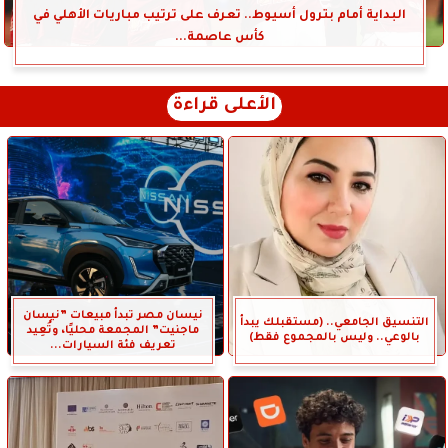
البداية أمام بترول أسيوط.. تعرف على ترتيب مباريات الأهلي في
كأس عاصمة...
الأعلى قراءة
نيسان مصر تبدأ مبيعات ”نيسان
التنسيق الجامعي.. (مستقبلك يبدأ
ماجنيت” المجمعة محليًا، وتُعِيد
بالوعي.. وليس بالمجموع فقط)
تعريف فئة السيارات...