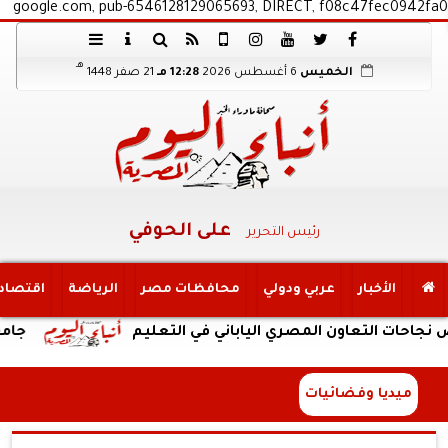
google.com, pub-6546128129065693, DIRECT, f08c47fec0942fa0
هـ
الخميس
6 أغسطس 2026
12:28 مـ
21 صفر 1448
على الحوفي
رئيس التحرير
الأخبار
عربي ودولي
محافظات مصر
الرياضة
اقتصاد
التعاون المصري الياباني في التعليم
جامعة الإسكند
ميديا وفضائيات