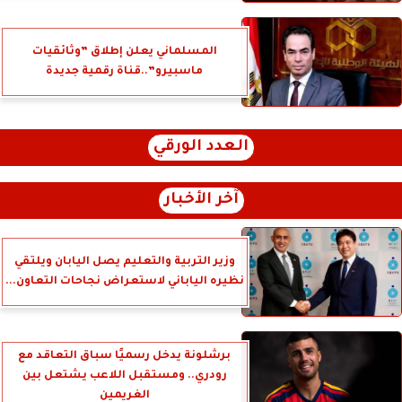
المسلماني يعلن إطلاق ”وثائقيات
ماسبيرو”..قناة رقمية جديدة
العدد الورقي
آخر الأخبار
وزير التربية والتعليم يصل اليابان ويلتقي
نظيره الياباني لاستعراض نجاحات التعاون...
برشلونة يدخل رسميًا سباق التعاقد مع
رودري.. ومستقبل اللاعب يشتعل بين
الغريمين