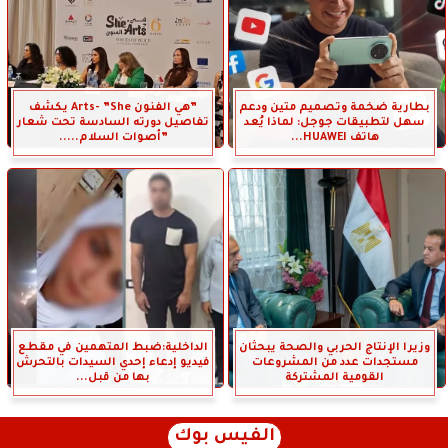
بطارية ضخمة وتصميم متين ودعم
”هي الفنون Arts- ”She يكشف
سهل لتطبيقات جوجل: لماذا يُعد
تفاصيل دورته السادسة تحت شعار
هاتف HUAWEI...
”أصوات السلام.....
وزيرا الإنتاج الحربي والصحة يبحثان
الداخلية:ضبط المتهمين في مقطع
مستجدات عدد من المشروعات
فيديو إدعاء إحدي السيدات بالتحرش
القومية المشتركة
بها من قبل...
الفيس بوك