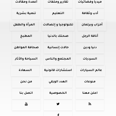
ميديا وفضائيات
تقارير وملفات
أعمدة ومقالات
أدب وثقافة
التعليم
تنمية بشرية
أحزاب وبرلمان
تكنولوجيا و إتصالات
المرأة والطفل
أناقة الرجل
صحتك بالدنيا
المطبخ
دنيا ودين
حالات إنسانية
صحافة المواطن
السرديات
المجتمع والناس
السياحة والأثار
عالم السيارات
استشارات قانونية
السعادة
منوعات
العدد الورقي
من نحن
اعلن معنا
الخصوصية
اتصل بنا


