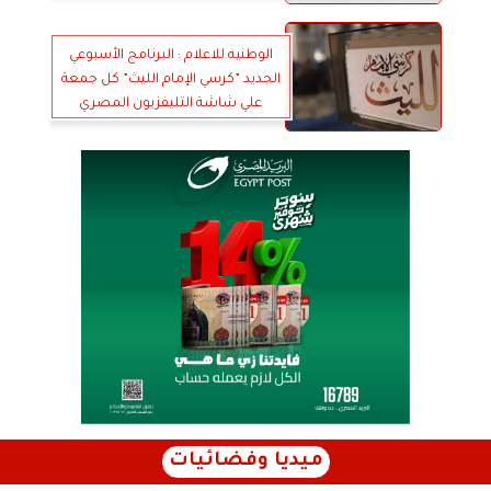
الوطنيه للاعلام : البرنامج الأسبوعي
الجديد ”كرسي الإمام الليث” كل جمعة
علي شاشة التليفزيون المصري
ميديا وفضائيات