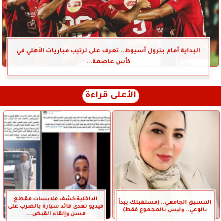
البداية أمام بترول أسيوط.. تعرف على ترتيب مباريات الأهلي في
كأس عاصمة...
الأعلى قراءة
الداخلية:كشف ملابسات مقطع
التنسيق الجامعي.. (مستقبلك يبدأ
فيديو تعدى قائد سيارة بالضرب على
بالوعي.. وليس بالمجموع فقط)
مسن وإلقاء القبض...