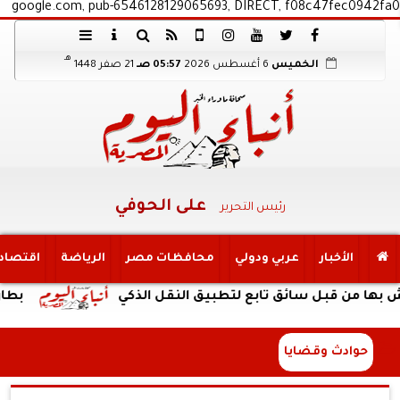
google.com, pub-6546128129065693, DIRECT, f08c47fec0942fa0
هـ
الخميس
6 أغسطس 2026
05:57 صـ
21 صفر 1448
على الحوفي
رئيس التحرير
الأخبار
عربي ودولي
محافظات مصر
الرياضة
اقتصاد
 قبل سائق تابع لتطبيق النقل الذكي
بطارية ضخمة وتصم
حوادث وقضايا