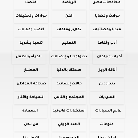
محافظات مصر
الرياضة
اقتصاد
حوادث وقضايا
الفن
حوارات وتحقيقات
ميديا وفضائيات
تقارير وملفات
أعمدة ومقالات
أدب وثقافة
التعليم
تنمية بشرية
أحزاب وبرلمان
تكنولوجيا و إتصالات
المرأة والطفل
أناقة الرجل
صحتك بالدنيا
المطبخ
دنيا ودين
حالات إنسانية
صحافة المواطن
السرديات
المجتمع والناس
السياحة والأثار
عالم السيارات
استشارات قانونية
السعادة
منوعات
العدد الورقي
من نحن