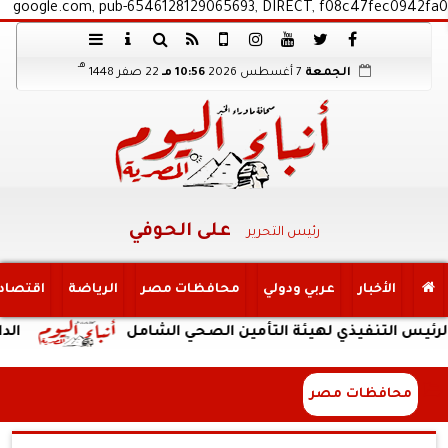
google.com, pub-6546128129065693, DIRECT, f08c47fec0942fa0
هـ
الجمعة
7 أغسطس 2026
10:56 مـ
22 صفر 1448
على الحوفي
رئيس التحرير
الأخبار
عربي ودولي
محافظات مصر
الرياضة
اقتصاد
نفيذي لهيئة التأمين الصحي الشامل
الداخلية: ضب
محافظات مصر