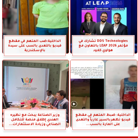
DDS Technologies تشارك في
الداخلية:ضب المتهم في مقطع
مؤتمر LEAP 2026 بالتعاون مع
فيديو بالتعدى بالسب على سيدة
هواوي كلاود
بالإسكندرية
الداخلية: ضبط المتهم في مقطع
وزير الصناعة يبحث مع نظيره
فيديو تظهربالسير عارياً والتعدى
الهندي إطلاق منصة للتكامل
على المارة بالسب...
الصناعي وزيادة الاستثمارات...