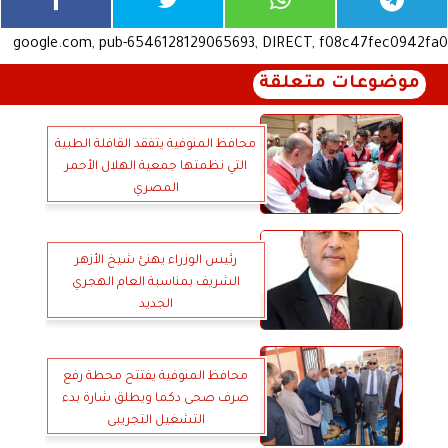
google.com, pub-6546128129065693, DIRECT, f08c47fec0942fa0
موضوعات متعلقة
محافظ المنوفية يتفقد القافلة الطبية
التي نظمتها جمعية الهلال الأحمر
المصري
رئيس الوزراء يهنئ شيخ الأزهر
الشريف بمناسبة العام الهجري
الجديد
محافظ المنوفية يفتتح محطة رفع
صرف صحى دكما ويطلق شارة بدء
التشغيل التجريبى