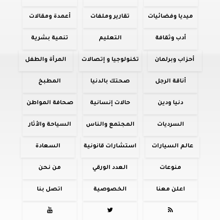
ميديا وفضائيات
تقارير وملفات
أعمدة ومقالات
أدب وثقافة
التعليم
تنمية بشرية
أحزاب وبرلمان
تكنولوجيا و إتصالات
المرأة والطفل
أناقة الرجل
صحتك بالدنيا
المطبخ
دنيا ودين
حالات إنسانية
صحافة المواطن
السرديات
المجتمع والناس
السياحة والأثار
عالم السيارات
استشارات قانونية
السعادة
منوعات
العدد الورقي
من نحن
اعلن معنا
الخصوصية
اتصل بنا


