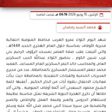
الإثنين، 15 يونيو 2026
06:16 مـ
بتوقيت القاهرة
محمد السيد رمضان
شهد اليوم اللواء عمرو الغريب محافظ المنوفية احتفالية
مديرية الأوقاف بمناسبة حلول العام الهجري الجديد 1448هـ ،
والتي أقيمت عقب صلاة العصر بمسجد الرؤوف الرحيم بحي
غرب شبين الكوم ، بحضور اللواء عبدالله الديب السكرتير
العام، والمحاسب خالد النمر السكرتير العام المساعد، ،العميد
محمد جعفر المستشار العسكري بالمحافظة، عدد من مديري
المديريات الخدمية والقيادات التنفيذية بالمحافظة حيث بدأت
فعاليات الاحتفال بتلاوة آيات من الذكر الحكيم ، أعقبها كلمة
الشيخ محمود السعدني أحد أئمة أوقاف المنوفية ، والتي أكد
خلالها أن ذكرى الهجرة النبوية الشريفة تمثل مناسبة عظيمة
لاستلهام الدروس والعبر وقيمة العمل والإخلاص والصبر
والتضحية من سيرة سيدنا النبي محمد صلي الله عليه وسلم