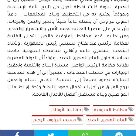
وهجرته ، وترسيخ معاني الانتماء وحب الوطن ، مشيراً إلى أن
الهجرة النبوية كانت نقطة تحول في تاريخ الأمة الإسلامية
ونموذجاً يحتذى به في التخطيط وبناء المجتمعات ، داعياً
المولى عز وجل أن يجعله عاماً مليئاً بالخير واليمن والبركات،
وأن يديم على مصرنا الغالية نعمة الأمن والاستقرار والتقدم.
ومن جانبه، قدم محافظ المنوفية خالص التهاني القلبية
لفخامة الرئيس عبدالفتاح السيسي رئيس الجمهورية ، ولأبناء
الشعب المصري عامة وأهالي محافظة المنوفية خاصة
بمناسبة حلول العام الهجري الجديد ، مؤكداً أن الدولة المصرية
بقيادة فخامة الرئيس تواصل مسيرة البناء والتنمية وتحقيق
الإنجازات في مختلف القطاعات ، مشيراً إلى أن هذه المناسبة
المباركة تدعونا جميعاً إلى التمسك بالقيم النبيلة والعمل
بروح الفريق من أجل استكمال جهود التنمية وتحقيق تطلعات
المواطنين وبناء مستقبل أفضل للأجيال القادمة.
محافظ المنوفية
إحتفالية الأوقاف
العام الهجري الجديد
مسجد الرؤوف الرحيم