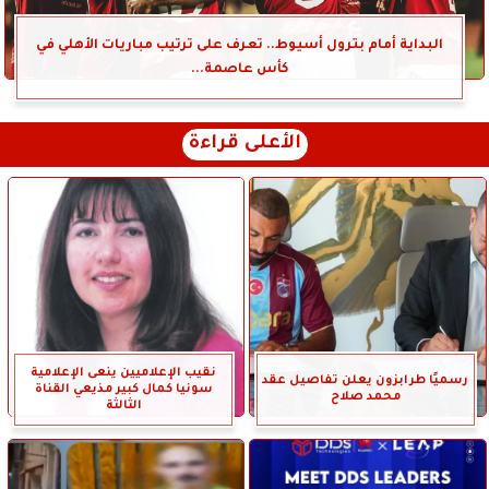
البداية أمام بترول أسيوط.. تعرف على ترتيب مباريات الأهلي في
كأس عاصمة...
الأعلى قراءة
نقيب الإعلاميين ينعى الإعلامية
رسميًا طرابزون يعلن تفاصيل عقد
سونيا كمال كبير مذيعي القناة
محمد صلاح
الثالثة