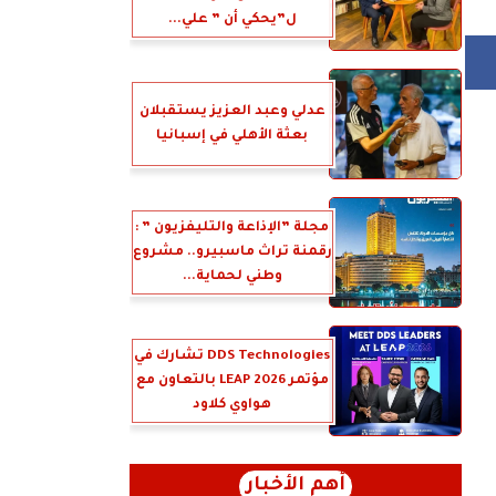
ل”يحكي أن ” علي...
عدلي وعبد العزيز يستقبلان
بعثة الأهلي في إسبانيا
مجلة ”الإذاعة والتليفزيون ” :
رقمنة تراث ماسبيرو.. مشروع
وطني لحماية...
DDS Technologies تشارك في
مؤتمر LEAP 2026 بالتعاون مع
هواوي كلاود
أهم الأخبار