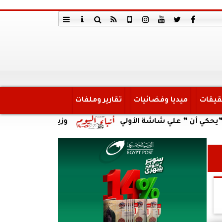
قيقات
ميديا وفضائيات
تقارير وملفات
” علي شاشة الأولي
وزير العمل يتابع حادث انقلاب س