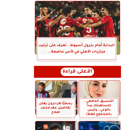
البداية أمام بترول أسيوط.. تعرف على ترتيب
مباريات الأهلي في كأس عاصمة...
الأعلى قراءة
التنسيق الجامعي..
رسميًا طرابزون يعلن
(مستقبلك يبدأ
تفاصيل عقد محمد
بالوعي.. وليس
صلاح
بالمجموع فقط)