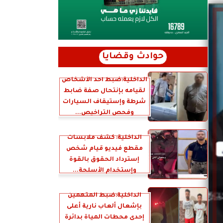
حوادث وقضايا
الداخلية:ضبط أحد الأشخاص
لقيامه بإنتحال صفة ضابط
شرطة وإستيقاف السيارات
وفحص التراخيص...
الداخلية: كشف ملابسات
مقطع فيديو قيام شخص
إسترداد الحقوق بالقوة
وإستخدام الأسلحة...
الداخلية:ضبط المتهمين
بإشعال ألعاب نارية أعلى
إحدى محطات المياة بدائرة