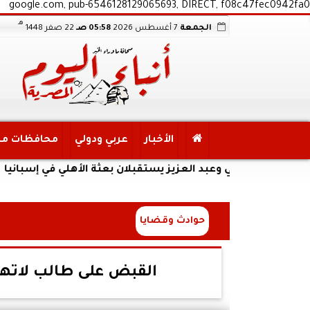
google.com, pub-6546128129065693, DIRECT, f08c47fec0942fa0
هـ
الجمعة
7 أغسطس 2026
05:58 صـ
22 صفر 1448
الأخبار
عربي ودولي
محافظات م
عدلي وعبد العزيز يستقبلان بعثة الأهلي في إسبانيا
حوادث وقضايا
القبض على طالب لاتها