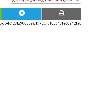
القبض/سما المصري/حدائق القبة/مترو
ub-6546128129065693, DIRECT, f08c47fec0942fa0