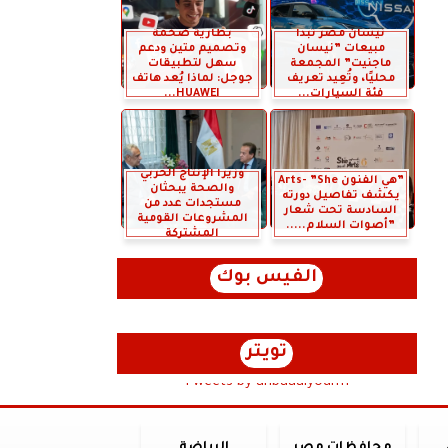
نيسان مصر تبدأ
بطارية ضخمة
مبيعات ”نيسان
وتصميم متين ودعم
ماجنيت” المجمعة
سهل لتطبيقات
محليًا، وتُعِيد تعريف
جوجل: لماذا يُعد هاتف
فئة السيارات...
HUAWEI...
وزيرا الإنتاج الحربي
”هي الفنون Arts- ”She
والصحة يبحثان
يكشف تفاصيل دورته
مستجدات عدد من
السادسة تحت شعار
المشروعات القومية
”أصوات السلام.....
المشتركة
الفيس بوك
تويتر
Tweets by anbaaalyoum1