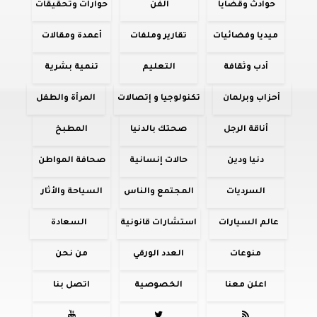
حوادث وقضايا
الفن
حوارات وتحقيقات
ميديا وفضائيات
تقارير وملفات
أعمدة ومقالات
أدب وثقافة
التعليم
تنمية بشرية
أحزاب وبرلمان
تكنولوجيا و إتصالات
المرأة والطفل
أناقة الرجل
صحتك بالدنيا
المطبخ
دنيا ودين
حالات إنسانية
صحافة المواطن
السرديات
المجتمع والناس
السياحة والأثار
عالم السيارات
استشارات قانونية
السعادة
منوعات
العدد الورقي
من نحن
اعلن معنا
الخصوصية
اتصل بنا


