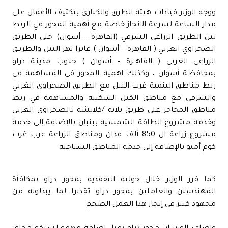
ووجه الوزير قيادات هيئة الطرق والكباري بتكثيف الأعمال على
مدار الساعة لسرعة الانجاز خاصة مع أهمية المحور في الربط
بين الطريق الزراعي الشرقي (القاهرة – أسوان) حتى الطريق
الصحراوي الغربي ( القاهرة – أسوان ) عابرا نهر النيل والطريـق
الزراعي الغربي ( القاهــرة – أسوان ) جنـوب مدينـة دراو
بمحافظـة أسوان ، وكذلك اهمية المحور في المساهمة في
ربط مناطق التنمية غرب النيل مع الطريق الصحراوي الغربي
والشرقي مع مناطق الكتل السكنية والمساهمة في ربط
مناطق المحاجر على طريق بلانة /كلابشة بالصحراوي الغربي
وخدمة مشروع الطاقة الشمسية ببنبان بالإضافة إلى خدمة
مشروع زراعة ال 850 ألف فدان ومناطق الزراعة غرب غرب
كوم أمبو بالإضافة إلى خدمة المناطق السياحية
كما قرر الوزير خلال جولته التفقديه بمحور دراو بمكافأة
المهندسنن والعاملين بمحور دراو تقديرا لما يبذلونه من
مجهود كبير في إنجاز هذا العمل الضخم