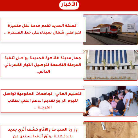
الأخبار
السكة الحديد تقدم خدمة نقل متميزة
لمواطني شمال سيناء على خط القنطرة...
جهاز مدينة القاهرة الجديدة يواصل تنفيذ
المرحلة التاسعة لتوصيل التيار الكهربائي
الدائم...
التعليم العالي: الجامعات الحكومية تواصل
لليوم الرابع تقديم الدعم الفني لطلاب
المرحلة...
وزارة السياحة والآثار: كشف أثري جديد
بالدقهلية يوثق آلاف السنين من