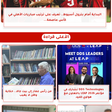
البداية أمام بترول أسيوط.. تعرف على ترتيب مباريات الأهلي في
كأس عاصمة...
الأعلى قراءة
DDS Technologies تشارك في
من رأس عمار إلى بيت جالا.. حكاية
مؤتمر LEAP 2026 بالتعاون مع
وطن لا يغيب
هواوي كلاود