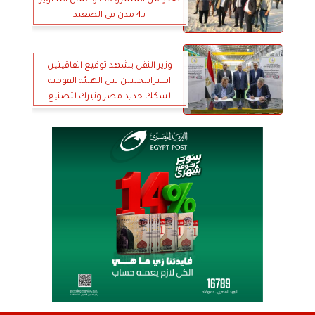
لعددٍ من المشروعات وأعمال التطوير
بـ4 مدن في الصعيد
وزير النقل يشهد توقيع اتفاقيتين
استراتيجيتين بين الهيئة القومية
لسكك حديد مصر ونيرك لتصنيع
وتوريد عدد 500 عربة ركاب سكك
حديدية مكيفة