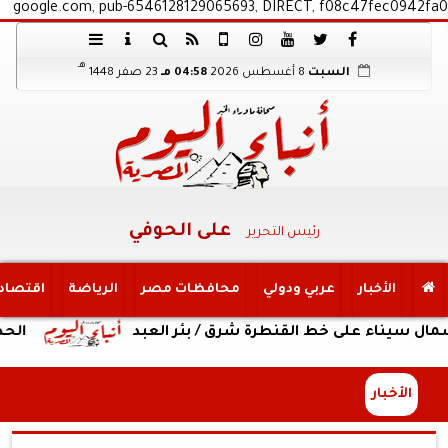
google.com, pub-6546128129065693, DIRECT, f08c47fec0942fa0
هـ
السبت
8 أغسطس 2026
04:58 مـ
23 صفر 1448
على الحوفي
رئيس التحرير
الأخبار
عربي ودولي
محافظات مصر
الرياضة
اقتصاد
لى خط القنطرة شرق / بئر العبد
الحصاد الأسبوعي
الأخبار