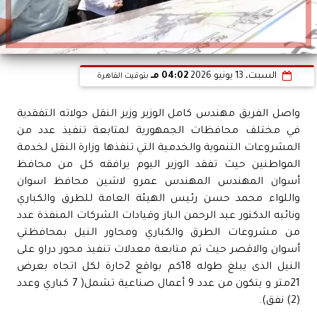
السبت، 13 يونيو 2026
04:02 مـ
بتوقيت القاهرة
واصل الفريق مهندس كامل الوزير وزير النقل جولاته التفقدية
في مختلف محافظات الجمهورية لمتابعة تنفيذ عدد من
المشروعات التنموية والخدمية التي تنفذها وزارة النقل لخدمة
المواطنين حيث تفقد الوزير اليوم يرافقه كل من محافظ
أسوان المهندس المهندس عمرو لاشين محافظ اسوان
واللواء محمد حسن رئيس الهيئة العامة للطرق والكباري
ونائبه الدكتور عبد الرحمن الباز وقيادات الشركات المنفذة عدد
من مشروعات الطرق والكباري ومحاور النيل بمحافظتي
أسوان والاقصر حيث تم متابعة معدلات تنفيذ محور دراو على
النيل الذى يبلغ طوله 18كم بواقع 2حارة لكل اتجاه بعرض
21متر و يتكون من عدد 9 أعمال صناعية تشمل( 7 كباري وعدد
(2) نفق).