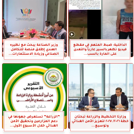
الداخلية: ضبط المتهم في مقطع
وزير الصناعة يبحث مع نظيره
فيديو تظهربالسير عارياً والتعدى
الهندي إطلاق منصة للتكامل
على المارة بالسب...
الصناعي وزيادة الاستثمارات...
وزارتا التخطيط والزراعة تبحثان
”الزراعة” تستعرض جهودها في
خطة ٢٠٢٦/ ٢٠٢٧ لتعزيز الأمن الغذائي
دعم المزارعين وتحقيق الأمن
وتوسيع...
الغذائي خلال الأسبوع الأول...