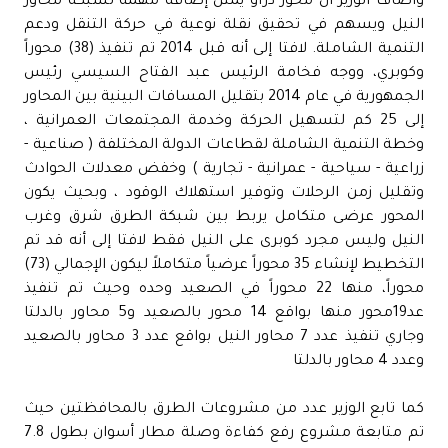
واضاف الوزير ان محور دراو يمثل إضافة مهمة لشبكة محاور
النيل ويسهم في تحقيق نقلة نوعية في حركة التنقل ودعم
التنمية الشاملة. لافتا إلى أنه قبل 2014 تم تنفيذ (38) محوراً
وكوبري، ووجه فخامة الرئيس عبد الفتاح السيسي رئيس
الجمهورية في عام 2014 بتقليل المسافات البينية بين المحاور
إلى 25 كم لتسهيل الحركة وخدمة المجتمعات العمرانية ،
وخطة التنمية الشاملة لقطاعات الدولة المختلفة ( صناعية -
زراعية - سياحية - عمرانية - تجارية ) وخفض معدلات الحوادث
وتقليل زمن الرحلات وتوفير استهلاك الوقود ، وبحيث يكون
المحور عرضى متكامل يربط بين شبكة الطرق شرق وغرب
النيل وليس مجرد كوبرى على النيل فقط لافتا إلى أنه قد تم
التخطيط لإنشاء 35 محوراً عرضياً متكاملاً ليكون الإجمالي (73)
محوراً، منها 22 محوراً في الصعيد وحده وحيث تم تنفيذ
عد19محور منها بواقع 14 محور بالصعيد و5 محاور بالدلتا
وجاري تنفيذ عدد 7 محاور النيل بواقع عدد 3 محاور بالصعيد
وعدد 4 محاور بالدلتا
كما تابع الوزير عدد من مشروعات الطرق بالمحافظتين حيث
تم متابعة مشروع رفع كفاءة وصلة مطار أسوان بطول 7.8