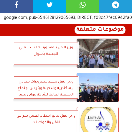
google.com, pub-6546128129065693, DIRECT, f08c47fec0942fa0
موضوعات متعلقة
وزير النقل يتفقد ورشة السد العالي
الجديدة بأسوان
وزير النقل يتفقد مشروعات ميناءي
الإسكندرية والدخيلة ويترأس اجتماع
الجمعية العامة لشركة موانئ مصر
البحرية
وزير النقل يتابع انتظام العمل بمرافق
النقل والمواصلات