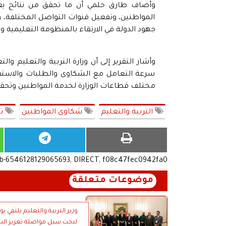
وأضاف طارق حلمي أن ما تحقق من نتائج يعك
المواطنين، وتفعيل قنوات التواصل المختلفة، و
جهود الدولة في الارتقاء بالمنظومة التعليمية
وأشار التقرير إلى أن وزارة التربية والتعليم و
سرعة التعامل مع الشكاوى والطلبات والاست
مختلف قطاعات الوزارة لخدمة المواطنين وتحقي
التربية والتعليم
شكاوى المواطنين
تق
ub-6546128129065693, DIRECT, f08c47fec0942fa0
موضوعات متعلقة
وزير التربية والتعليم يلتقي بو
لبحث سبل مواصلة تعزيز الش