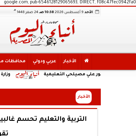
google.com, pub-6546128129065693, DIRECT, f08c47fec0942fa0
هـ
الأحد
9 أغسطس 2026
10:38 صـ
24 صفر 1448
الأخبار
عربي ودولي
محافظات م
ة الدكتور علي مصيلحي التعليمية
وزارة الصحة تطلق
الأخبار
التربية والتعليم تحسم غالبي
تقر