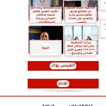
ي
الداخلية: ضبط المتهم
وزير الصناعة يبحث مع
في مقطع فيديو
نظيره الهندي إطلاق
تظهربالسير عارياً
منصة للتكامل
والتعدى على المارة
الصناعي وزيادة
بالسب...
الاستثمارات...
ت
وزارتا التخطيط
والزراعة تبحثان خطة
النبؤة
٢٠٢٦/ ٢٠٢٧ لتعزيز الأمن
الغذائي وتوسيع...
الفيس بوك
تويتر
Tweets by anbaaalyoum1