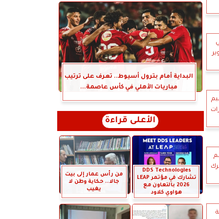
ي
ير
البداية أمام بترول أسيوط.. تعرف على ترتيب
مباريات الأهلي في كأس عاصمة...
ليم
ات
الأعلى قراءة
لم
ترك
DDS Technologies
من رأس عمار إلى بيت
تشارك في مؤتمر LEAP
جالا.. حكاية وطن لا
2026 بالتعاون مع
يغيب
هواوي كلاود
ة