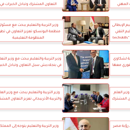
 المهني
التعاون المشترك وتبادل الخبرات في
مجالات التعليم الفني والتدريب المهني
يم الإيطالى
وزير التربية والتعليم يبحث مع مسئول
م التقني
منظمة اليونسكو تعزيز التعاون في تطو
والمهني لدول البحر المتوسط” ”techskills
المنظومة التعليمية
بة لشكاوى
وزير التربية والتعليم يبحث مع وزير التع
لفوري معها
في بنجلاديش سبل التعاون وتبادل الخبر
وزير العلم
وزير التربية والتعليم يبحث مع وزير الع
اون المشترك
والتربية الأذربيجاني تعزيز التعاون المش
 رؤية مصر
وزير التربية والتعليم يتوجه إلى المملك