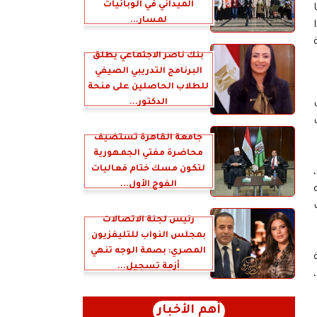
الميداني في الوبائيات
لمسار...
بنك ناصر الاجتماعي يطلق
البرنامج التدريبي الصيفي
للطلاب الحاصلين على منحة
الدكتور...
جامعة القاهرة تستضيف
محاضرة مفتي الجمهورية
لتكون مسك ختام فعاليات
الفوج الأول...
ث
رئيس لجنة الاتصالات
بمجلس النواب للتليفزيون
المصري: بصمة الوجه تنهي
أزمة تسجيل...
أهم الأخبار