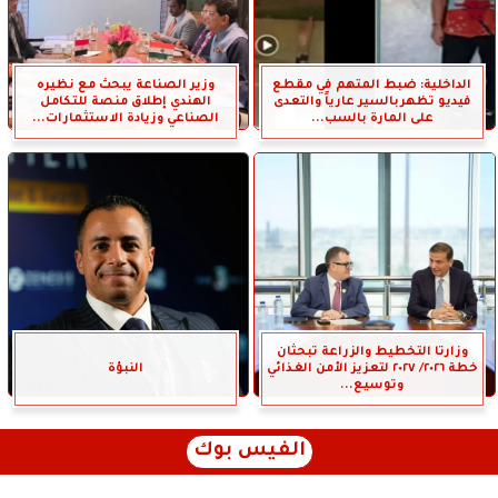
الداخلية: ضبط المتهم في مقطع
وزير الصناعة يبحث مع نظيره
فيديو تظهربالسير عارياً والتعدى
الهندي إطلاق منصة للتكامل
على المارة بالسب...
الصناعي وزيادة الاستثمارات...
وزارتا التخطيط والزراعة تبحثان
خطة ٢٠٢٦/ ٢٠٢٧ لتعزيز الأمن الغذائي
النبؤة
وتوسيع...
الفيس بوك