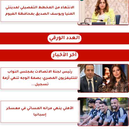
الانتهاء من المخطط التفصيلي لمدينتي
المنيا ويوسف الصديق بمحافظة الفيوم
العدد الورقي
آخر الأخبار
رئيس لجنة الاتصالات بمجلس النواب
للتليفزيون المصري: بصمة الوجه تنهي أزمة
تسجيل...
الأهلي ينهي مرانه المسائي في معسكر
إسبانيا