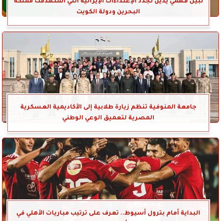
نبيل فهمي يدين تجدد الإعتداءات الإيرانية التي استهدفت مملكة
البحرين ودولة الكويت
جامعة المنوفية تنظم زيارة طلابية إلى الأكاديمية العسكرية
المصرية لتعميق الوعي الوطني
البداية أمام بترول أسيوط.. تعرف على ترتيب مباريات الأهلي في