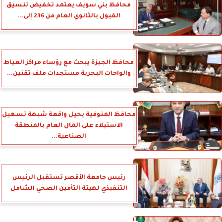
محافظ بني سويف يعتمد تخفيض تنسيق
القبول بالثانوي العام من 236 إلى...
محافظ الجيزة يبحث مع رؤساء مراكز العياط
والواحات البحرية مستجدات ملف تقنين...
محافظ المنوفية يحيل واقعة شبهة تسهيل
الاستيلاء على المال العام بالمنطقة
الصناعية...
رئيس جامعة الأقصر تستقبل الرئيس
التنفيذي لهيئة التأمين الصحي الشامل