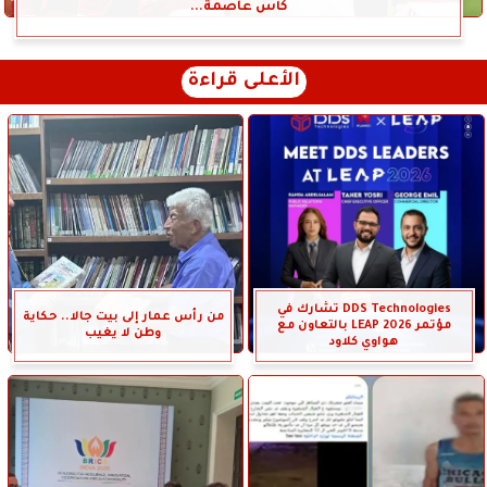
كأس عاصمة...
الأعلى قراءة
DDS Technologies تشارك في
من رأس عمار إلى بيت جالا.. حكاية
مؤتمر LEAP 2026 بالتعاون مع
وطن لا يغيب
هواوي كلاود