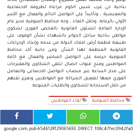
توفير وحدة سكنية ضمن مشروع الإسكان الاقتصادي لحالة
بناحية حي غرب شبين الكوم مراعاة لظروفه الاجتماعية
والمعيشية ، وتأكيداً علي التواصل الدائم والفعال مع الأسر
الأولي بالرعاية. وخلال اللقاء ، وجه محافظ المنوفية مدير عام
الإدارة العامة للشئون القانونية بالفحص الفورى لشكوى
مواطن بناحية ساحل الجوابر بالشهداء بشأن الوقوف على
طبيعة قطعة أرض املاك الدولة من عدمه وإتخاذ الإجراءات
القانونية المنظمة لهذا الشأن. ومن جانبه أكد محافظ
المنوفية حرصه على التواصل المباشر والفعال مع كافة
المواطنين وفتح قنوات اتصال لتلقي الشكاوى والمقترحات
على مدار الساعة عبر منصات التواصل الاجتماعي والتعامل
الفوري معها لتفعيل الشراكة مع المواطنين وتعزيز ثقتهم
من خلال الاستجابة للشكاوى والطلبات المتنوعة.
محافظ المنوفية
لقاء المواطنين
google.com, pub-6546128129065693, DIRECT, f08c47fec0942fa0