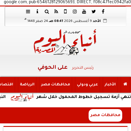
google.com, pub-6546128129065693, DIRECT, f08c47fec0942fa0
هـ
الأحد
9 أغسطس 2026
08:41 صـ
24 صفر 1448
على الحوفي
رئيس التحرير
الأخبار
عربي ودولي
محافظات مصر
الرياضة
اقتصاد
زمة تسجيل خطوط المحمول خلال شهر
النبؤة
محافظات مصر