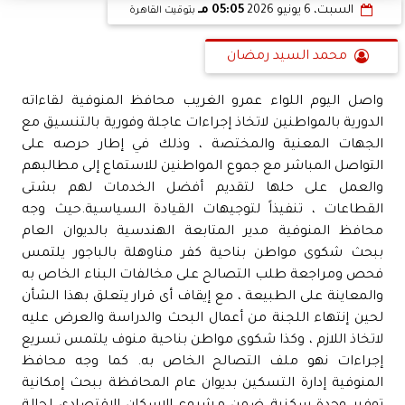
السبت، 6 يونيو 2026
05:05 مـ
بتوقيت القاهرة
محمد السيد رمضان
واصل اليوم اللواء عمرو الغريب محافظ المنوفية لقاءاته
الدورية بالمواطنين لاتخاذ إجراءات عاجلة وفورية بالتنسيق مع
الجهات المعنية والمختصة ، وذلك في إطار حرصه على
التواصل المباشر مع جموع المواطنين للاستماع إلى مطالبهم
والعمل على حلها لتقديم أفضل الخدمات لهم بشتى
القطاعات ، تنفيذاً لتوجيهات القيادة السياسية.حيث وجه
محافظ المنوفية مدير المتابعة الهندسية بالديوان العام
ببحث شكوى مواطن بناحية كفر مناوهلة بالباجور يلتمس
فحص ومراجعة طلب التصالح على مخالفات البناء الخاص به
والمعاينة على الطبيعة ، مع إيقاف أى قرار يتعلق بهذا الشأن
لحين إنتهاء اللجنة من أعمال البحث والدراسة والعرض عليه
لاتخاذ اللازم ، وكذا شكوى مواطن بناحية منوف يلتمس تسريع
إجراءات نهو ملف التصالح الخاص به. كما وجه محافظ
المنوفية إدارة التسكين بديوان عام المحافظة ببحث إمكانية