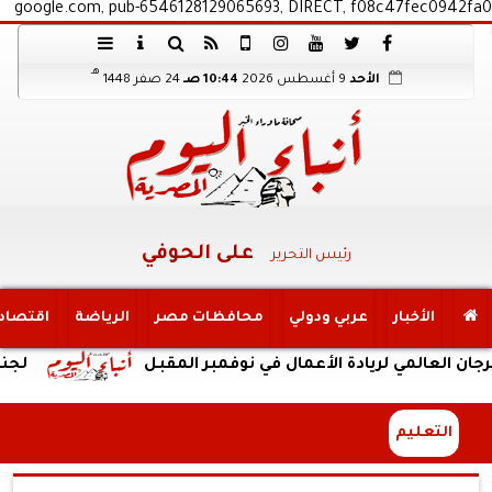
google.com, pub-6546128129065693, DIRECT, f08c47fec0942fa0
هـ
الأحد
9 أغسطس 2026
10:44 صـ
24 صفر 1448
على الحوفي
رئيس التحرير
الأخبار
عربي ودولي
محافظات مصر
الرياضة
اقتصاد
 لريادة الأعمال في نوفمبر المقبل
لجنة إدارة الأزمات باتحاد الم
التعليم