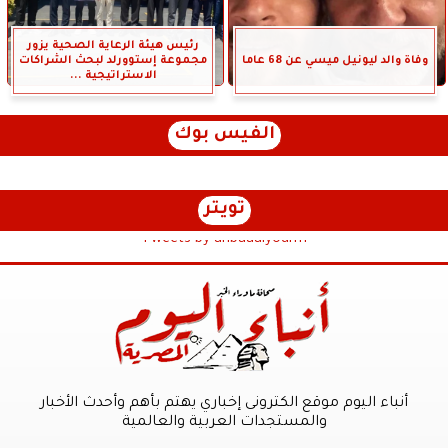
رئيس هيئة الرعاية الصحية يزور
وفاة والد ليونيل ميسي عن 68 عاما
مجموعة إستوورلد لبحث الشراكات
الاستراتيجية ...
الفيس بوك
تويتر
Tweets by anbaaalyoum1
أنباء اليوم موقع الكترونى إخباري يهتم بأهم وأحدث الأخبار
والمستجدات العربية والعالمية