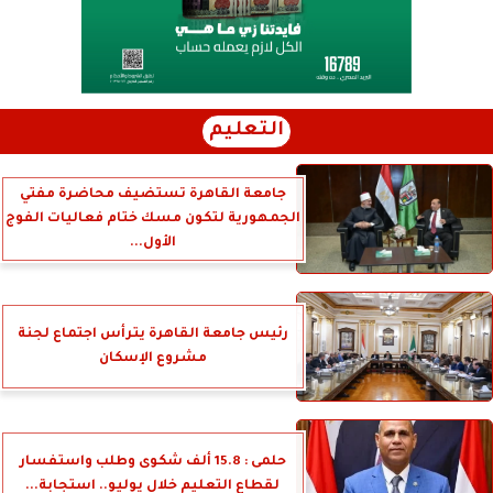
التعليم
جامعة القاهرة تستضيف محاضرة مفتي
الجمهورية لتكون مسك ختام فعاليات الفوج
الأول...
رئيس جامعة القاهرة يترأس اجتماع لجنة
مشروع الإسكان
حلمى : 15.8 ألف شكوى وطلب واستفسار
لقطاع التعليم خلال يوليو.. استجابة...