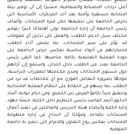
بجميع الكليات، لضمان الالتزام بالقواعد المنظمة وتحقيق
أعلى درجات الانضباط والشفافية، مشيرًا إلى أن توفير بيئة
امتحانية مستقرة وآمنة يعد أحد المرتكزات الأساسية التي
تحرص الجامعة على تحقيقها خلال فترة الامتحانات. وأضاف
رئيس الجامعة أن إدارة الجامعة تولي اهتمامًا كبيرًا بتوفير
مختلف سبل الدعم للطلاب، والعمل على تذليل أي معوقات
قد تؤثر على سير الامتحانات، بما يضمن أداء الطلاب
لاختباراتهم في أجواء مناسبة تعكس حرص الجامعة على
جودة العملية التعليمية بكافة عناصرها. كما التقى رئيس
الجامعة بعدد من الطلاب داخل اللجان، واستمع إلى آرائهم
حول مستوى الامتحانات ومدى ملاءمتها للمقررات الدراسية،
موجهًا بضرورة التعامل الفوري مع أي ملاحظات قد ترد من
الطلاب، بما يسهم في الحفاظ على انتظام العملية الامتحانية
وتحقيق مبدأ تكافؤ الفرص بين الجميع. وفي ختام جولته، أشاد
الدكتور أحمد القاصد بحسن التنظيم داخل الكلية، مثمنًا جهود
إدارة الكلية وأعضاء هيئة التدريس والعاملين في تنفيذ أعمال
الامتحانات بكفاءة، ومؤكدًا أن النجاح في إدارة منظومة
الامتحانات يعكس روح التعاون والالتزام التي تتميز به جامعة
المنوفية.