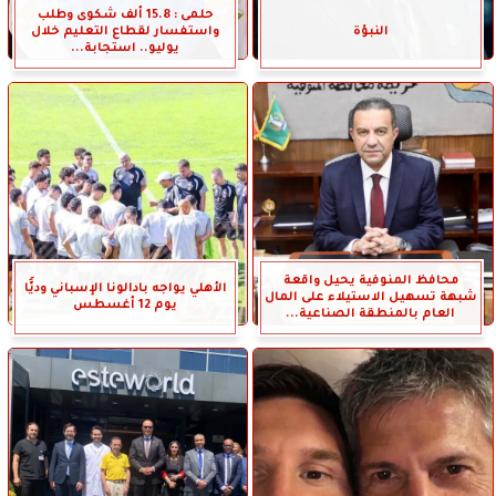
حلمى : 15.8 ألف شكوى وطلب
النبؤة
واستفسار لقطاع التعليم خلال
يوليو.. استجابة...
محافظ المنوفية يحيل واقعة
الأهلي يواجه بادالونا الإسباني وديًّا
شبهة تسهيل الاستيلاء على المال
يوم 12 أغسطس
العام بالمنطقة الصناعية...