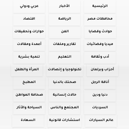
الرئيسية
الأخبار
عربي ودولي
محافظات مصر
الرياضة
اقتصاد
حوادث وقضايا
الفن
حوارات وتحقيقات
ميديا وفضائيات
تقارير وملفات
أعمدة ومقالات
أدب وثقافة
التعليم
تنمية بشرية
أحزاب وبرلمان
تكنولوجيا و إتصالات
المرأة والطفل
أناقة الرجل
صحتك بالدنيا
المطبخ
دنيا ودين
حالات إنسانية
صحافة المواطن
السرديات
المجتمع والناس
السياحة والأثار
عالم السيارات
استشارات قانونية
السعادة