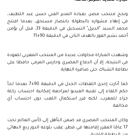
ونجح منتخب مصر، بقيادة المدير الفني حسن عبد اللطيف،
في إنهاء مشواره بالبطولة بانتصار مستحق، بعدما افتتح
محمد السيد "الديزل" التسجيل في الدقيقة 33، قبل أن يؤمن
أحمد بشير الفوز بالهدف الثاني في الدقيقة 90+11.
وشهدت المباراة محاولات عديدة من المنتخب المغربي للعودة
في النتيجة، إلا أن الدفاع المصري وحارس المرمى حافظا على
نظافة الشباك حتى صافرة النهاية.
كما أثارت إحدى اللقطات الجدل في الدقيقة 90+7 بعدما لجأ
حكم اللقاء إلى تقنية الفيديو لمراجعة إمكانية احتساب ركلة
جزاء للمغرب، لكنه قرر استكمال اللعب دون احتساب أي
مخالفة.
وكان المنتخب المصري قد ضمن التأهل إلى كأس العالم تحت
17 عامًا المقرر إقامتها في قطر، عقب بلوغه الدور ربع النهائي
من البطولة القارية.