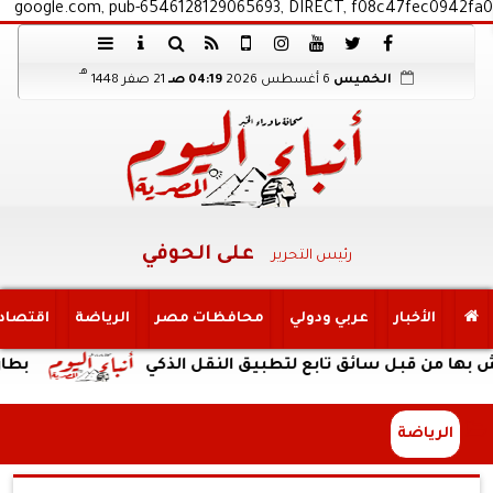
google.com, pub-6546128129065693, DIRECT, f08c47fec0942fa0
هـ
الخميس
6 أغسطس 2026
04:19 صـ
21 صفر 1448
على الحوفي
رئيس التحرير
الأخبار
عربي ودولي
محافظات مصر
الرياضة
اقتصاد
ل سائق تابع لتطبيق النقل الذكي
بطارية ضخمة وتصميم م
الرياضة