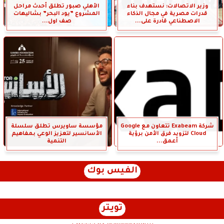
وزير الاتصالات: نستهدف بناء
الأهلي صبور تطلق أحدث مراحل
قدرات مصرية في مجال الذكاء
المشروع ”يود البحر” بشاليهات
الاصطناعي قادرة على...
صف اول...
شركة Exabeam تتعاون مع Google
مؤسسة ساويرس تطلق سلسلة
Cloud لتزويد فرق الأمن برؤية
الأسانسير لتعزيز الوعي بمفاهيم
أعمق...
التنمية
الفيس بوك
تويتر
Tweets by anbaaalyoum1