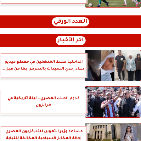
العدد الورقي
آخر الأخبار
الداخلية:ضبط المتهمين في مقطع فيديو
إدعاء إحدي السيدات بالتحرش بها من قبل...
قدوم الملك المصري.. ليلة تاريخية في
طرابزون
مساعد وزير التموين للتليفزيون المصري:
إحالة المخابز السياحية المخالفة للنيابة