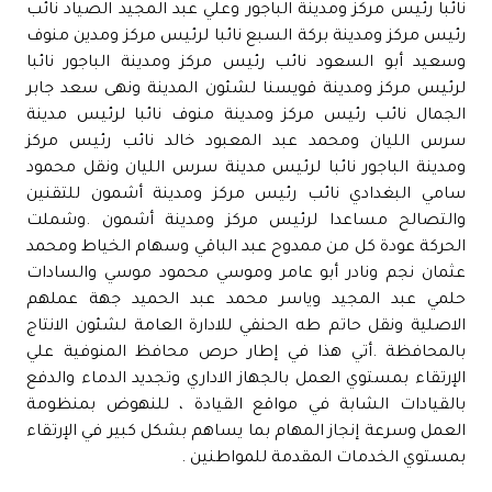
نائبا رئيس مركز ومدينة الباجور وعلي عبد المجيد الصياد نائب
رئيس مركز ومدينة بركة السبع نائبا لرئيس مركز ومدين منوف
وسعيد أبو السعود نائب رئيس مركز ومدينة الباجور نائبا
لرئيس مركز ومدينة قويسنا لشئون المدينة ونهى سعد جابر
الجمال نائب رئيس مركز ومدينة منوف نائبا لرئيس مدينة
سرس الليان ومحمد عبد المعبود خالد نائب رئيس مركز
ومدينة الباجور نائبا لرئيس مدينة سرس الليان ونقل محمود
سامي البغدادي نائب رئيس مركز ومدينة أشمون للتقنين
والتصالح مساعدا لرئيس مركز ومدينة أشمون .وشملت
الحركة عودة كل من ممدوح عبد الباقي وسهام الخياط ومحمد
عثمان نجم ونادر أبو عامر وموسي محمود موسي والسادات
حلمي عبد المجيد وياسر محمد عبد الحميد جهة عملهم
الاصلية ونقل حاتم طه الحنفي للادارة العامة لشئون الانتاج
بالمحافظة .أتي هذا في إطار حرص محافظ المنوفية علي
الإرتقاء بمستوي العمل بالجهاز الاداري وتجديد الدماء والدفع
بالقيادات الشابة في مواقع القيادة ، للنهوض بمنظومة
العمل وسرعة إنجاز المهام بما يساهم بشكل كبير في الإرتقاء
بمستوي الخدمات المقدمة للمواطنين .