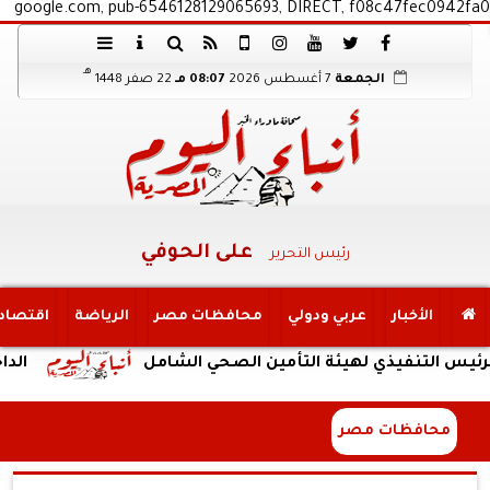
google.com, pub-6546128129065693, DIRECT, f08c47fec0942fa0
هـ
الجمعة
7 أغسطس 2026
08:07 مـ
22 صفر 1448
على الحوفي
رئيس التحرير
الأخبار
عربي ودولي
محافظات مصر
الرياضة
اقتصاد
يذي لهيئة التأمين الصحي الشامل
الداخلية: ضبط
محافظات مصر