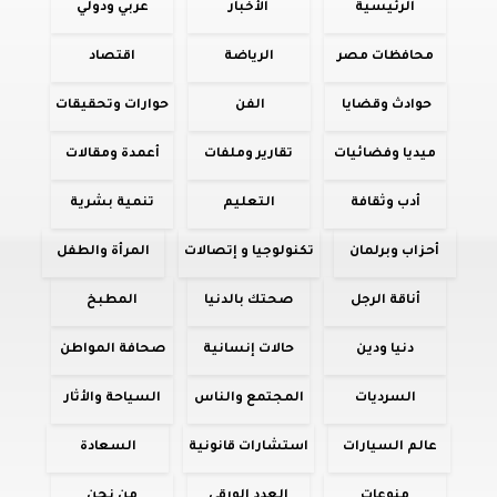
الرئيسية
الأخبار
عربي ودولي
محافظات مصر
الرياضة
اقتصاد
حوادث وقضايا
الفن
حوارات وتحقيقات
ميديا وفضائيات
تقارير وملفات
أعمدة ومقالات
أدب وثقافة
التعليم
تنمية بشرية
أحزاب وبرلمان
تكنولوجيا و إتصالات
المرأة والطفل
أناقة الرجل
صحتك بالدنيا
المطبخ
دنيا ودين
حالات إنسانية
صحافة المواطن
السرديات
المجتمع والناس
السياحة والأثار
عالم السيارات
استشارات قانونية
السعادة
منوعات
العدد الورقي
من نحن