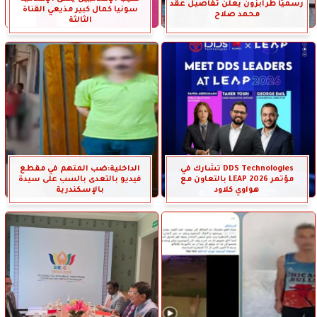
رسميًا طرابزون يعلن تفاصيل عقد
سونيا كمال كبير مذيعي القناة
محمد صلاح
الثالثة
DDS Technologies تشارك في
الداخلية:ضب المتهم في مقطع
مؤتمر LEAP 2026 بالتعاون مع
فيديو بالتعدى بالسب على سيدة
هواوي كلاود
بالإسكندرية