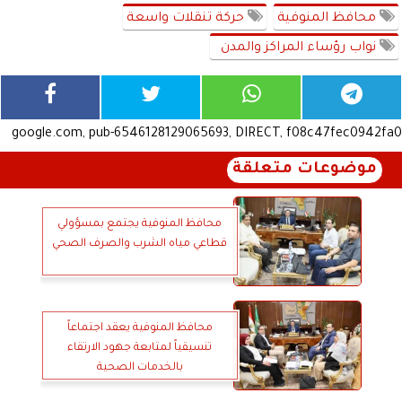
محافظ المنوفية
حركة تنقلات واسعة
نواب رؤساء المراكز والمدن
google.com, pub-6546128129065693, DIRECT, f08c47fec0942fa0
موضوعات متعلقة
محافظ المنوفية يجتمع بمسؤولي
قطاعي مياه الشرب والصرف الصحي
محافظ المنوفية يعقد اجتماعاً
تنسيقياً لمتابعة جهود الارتقاء
بالخدمات الصحية