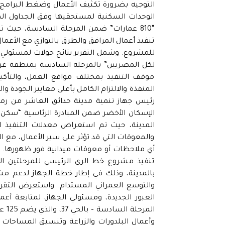
التوجيه بضرورة تكثيف الأعمال وضغط البرامج 
“810 عمارات” ضمن المرحلة السادسة، حيث ت
تنفيذ أعمال المرافق والطرق بالتوازي مع الأعم
للمشروع. وشمل التقرير نتائج جولات لمسئولي ج
لكل المصريين” بالمرحلة السادسة بمنطقة غرب
موقف التنفيذ بمختلف مواقع العمل، والتأكي
المنفذة والالتزام الكامل بأعلى معايير الجودة 
رئيس جهاز تنمية مدينة حدائق العاشر من رم
الإسكان الأخضر ضمن المبادرة الرئاسية “سكن 
المدينة، حيث تم استعراض معدلات التنفيذ الح
والمعوقات التي قد تؤثر على سير الأعمال، مع ال
أي ملاحظات أو معوقات ميدانية فور ظهورها. وأ
تنفيذ مشروع خط الري الرئيسي للمرحلتين ا
بالمدينة، وذلك في إطار خطة الجهاز لدعم مش
والتوسع العمراني المستدام. واستعرض التقري
العبور الجديدة، ومسئولي الجهاز، لمتابعة أ
الم
وأعمال البلدورات والزراعة وتنسيق المساحات 