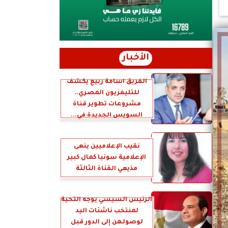
الأخبار
الفريق أسامة ربيع يكشف
للتليفزيون المصري..
مشروعات تطوير قناة
السويس الجديدة في...
نقيب الإعلاميين ينعى
الإعلامية سونيا كمال كبير
مذيعي القناة الثالثة
الرئيس السيسي يوجه التحية
لمنتخب ناشئات اليد
لوصولهن إلى الدور قبل