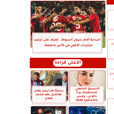
البداية أمام بترول أسيوط.. تعرف على ترتيب
ه
مباريات الأهلي في كأس عاصمة...
الأعلى قراءة
اع
التنسيق الجامعي..
رسميًا طرابزون يعلن
(مستقبلك يبدأ
تفاصيل عقد محمد
بالوعي.. وليس
صلاح
بالمجموع فقط)