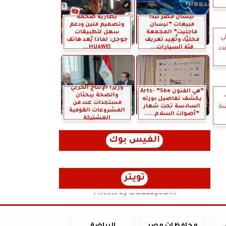
نيسان مصر تبدأ
بطارية ضخمة
مبيعات ”نيسان
وتصميم متين ودعم
ماجنيت” المجمعة
سهل لتطبيقات
ي
محليًا، وتُعِيد تعريف
جوجل: لماذا يُعد هاتف
فئة السيارات...
HUAWEI...
دد
وزيرا الإنتاج الحربي
”هي الفنون Arts- ”She
والصحة يبحثان
يكشف تفاصيل دورته
مستجدات عدد من
شة
السادسة تحت شعار
المشروعات القومية
”أصوات السلام.....
المشتركة
الفيس بوك
تويتر
Tweets by anbaaalyoum1