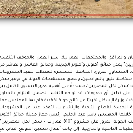
ان والمرافق والمجتمعات العمرانية، سير العمل والموقف التنفيذي
” بمدن حدائق أكتوبر، وأكتوبر الجديدة، وحدائق العاشر، والعاشر من
ندة المنشاوي ضرورة المتابعة المستمرة لمعدلات تنفيذ المشروعات
 متكاملة تليق بالمواطنين، وتحقق مستهدفات الدولة في توفير سكن
سكن لكل المصريين"، مشددةً على أهمية تعزيز التنسيق الكامل بين
على تذليل أي معوقات قد تواجه التنفيذ، لضمان الالتزام بالجداول
قت وزيرة الإسكان تقريرًا عن نتائج جولة تفقدية قام بها المهندس عمار
ة الجديدة لقطاع التنمية والإنشاءات، لتفقد عدد من المشروعات
 خلالها المهندس ياسر عبد الحليم، رئيس جهاز مدينة حدائق أكتوبر،
ومسئولو قطاع التنمية وجهاز المدينة. وتضمنت الجولة المرور على مشروع “810 عمارات – سكن لكل المصريين
بات الداخلية والخارجية، إلى جانب أعمال تنسيق الموقع العام، مع