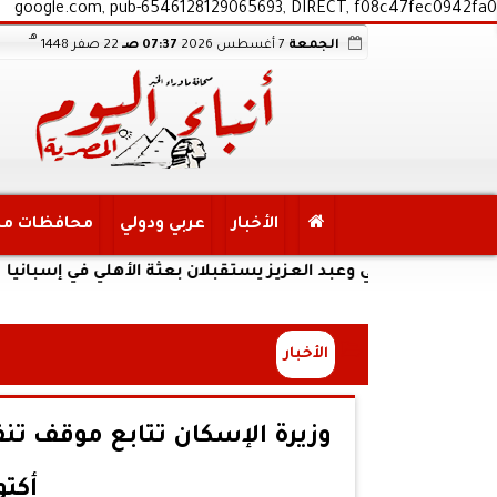
google.com, pub-6546128129065693, DIRECT, f08c47fec0942fa0
هـ
الجمعة
7 أغسطس 2026
07:37 صـ
22 صفر 1448
الأخبار
عربي ودولي
محافظات م
عدلي وعبد العزيز يستقبلان بعثة الأهلي في إسبانيا
الأخبار
وزيرة الإسكان تتابع موقف ت
أكتو