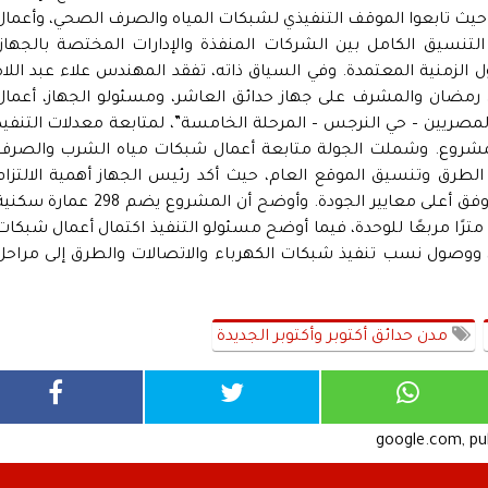
لذي يضم 143 عمارة سكنية، حيث تابعوا الموقف التنفيذي لشبكات المياه والصرف الصحي، وأعما
التنسيق الكامل بين الشركات المنفذة والإدارات المختصة بالجهاز،
 الزمنية المعتمدة. وفي السياق ذاته، تفقد المهندس علاء عبد اللاه
مضان والمشرف على جهاز حدائق العاشر، ومسئولو الجهاز، أعمال
صريين – حي النرجس – المرحلة الخامسة”، لمتابعة معدلات التنفيذ
لمشروع. وشملت الجولة متابعة أعمال شبكات مياه الشرب والصرف
الطرق وتنسيق الموقع العام، حيث أكد رئيس الجهاز أهمية الالتزام
بالجداول الزمنية المحددة والانتهاء من الأعمال وفق أعلى معايير الجودة. وأوضح أن المشروع يضم 298 عمارة
إجمالي 6994 وحدة كاملة المرافق، بمساحة 90 مترًا مربعًا للوحدة، فيما أوضح مسئولو التنفيذ اكتمال أعمال شبكا
، ووصول نسب تنفيذ شبكات الكهرباء والاتصالات والطرق إلى مراحل
مدن حدائق أكتوبر وأكتوبر الجديدة
google.com, p