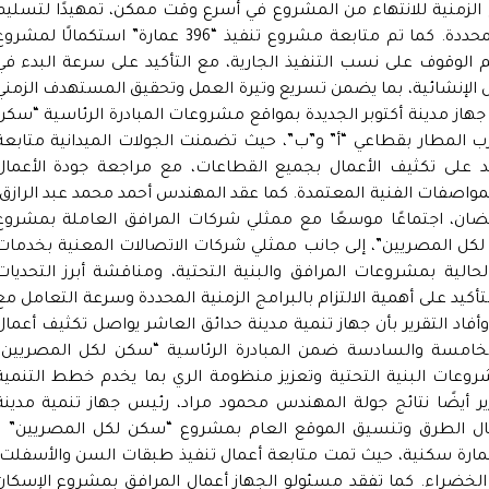
الزمنية للانتهاء من المشروع في أسرع وقت ممكن، تمهيدًا لتسليم
الوحدات السكنية لمستحقيها وفق الجداول المحددة. كما تم متابعة مشروع تنفيذ “396 عمارة” استكمالًا لمش
م الوقوف على نسب التنفيذ الجارية، مع التأكيد على سرعة البدء في
ال الإنشائية، بما يضمن تسريع وتيرة العمل وتحقيق المستهدف الزمني
هاز مدينة أكتوبر الجديدة بمواقع مشروعات المبادرة الرئاسية “سكن
 المطار بقطاعي “أ” و”ب”، حيث تضمنت الجولات الميدانية متابعة
د على تكثيف الأعمال بجميع القطاعات، مع مراجعة جودة الأعمال
والمواصفات الفنية المعتمدة. كما عقد المهندس أحمد محمد عبد الرازق،
ضان، اجتماعًا موسعًا مع ممثلي شركات المرافق العاملة بمشروع
لكل المصريين”، إلى جانب ممثلي شركات الاتصالات المعنية بخدمات
الية بمشروعات المرافق والبنية التحتية، ومناقشة أبرز التحديات
تأكيد على أهمية الالتزام بالبرامج الزمنية المحددة وسرعة التعامل مع
فاد التقرير بأن جهاز تنمية مدينة حدائق العاشر يواصل تكثيف أعمال
لخامسة والسادسة ضمن المبادرة الرئاسية “سكن لكل المصريين”
روعات البنية التحتية وتعزيز منظومة الري بما يخدم خطط التنمية
ر أيضًا نتائج جولة المهندس محمود مراد، رئيس جهاز تنمية مدينة
عمال الطرق وتنسيق الموقع العام بمشروع “سكن لكل المصريين” –
رحلة السادسة – بالحي 37، والذي يضم 125 عمارة سكنية، حيث تمت متابعة أعمال تنفيذ طبقات السن والأسفلت
الخضراء. كما تفقد مسئولو الجهاز أعمال المرافق بمشروع الإسكان