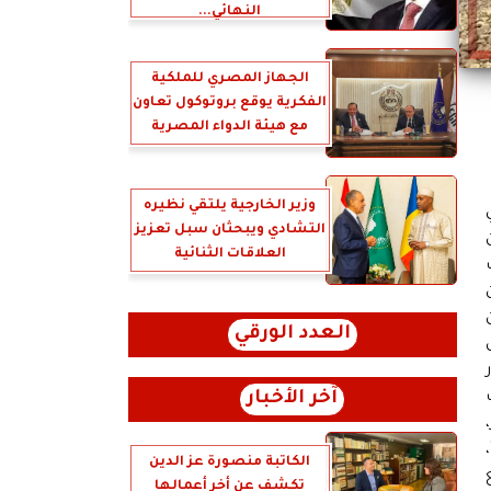
النهائي...
الجهاز المصري للملكية
الفكرية يوقع بروتوكول تعاون
مع هيئة الدواء المصرية
وزير الخارجية يلتقي نظيره
التشادي ويبحثان سبل تعزيز
العلاقات الثنائية
العدد الورقي
آخر الأخبار
”،
الكاتبة منصورة عز الدين
تكشف عن أخر أعمالها