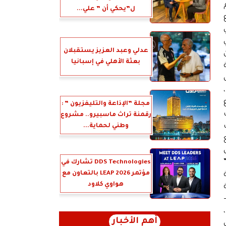
ل”يحكي أن ” علي...
روع
عدلي وعبد العزيز يستقبلان
بعثة الأهلي في إسبانيا
مجلة ”الإذاعة والتليفزيون ” :
رقمنة تراث ماسبيرو.. مشروع
وطني لحماية...
DDS Technologies تشارك في
مؤتمر LEAP 2026 بالتعاون مع
هواوي كلاود
،
أهم الأخبار