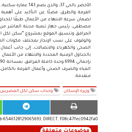
الأخضر بالحي 37، وا
الفرمة والطرق، فضلًا عن التأكيد على أهمية 
لضمان سرعة الانتهاء من الأعمال طبقًا للجداول
مصطفى، رئيس جهاز تنمية مدينة العاشر من ر
المرافق وتنسيق الموقع بمشروع “سكن لكل الم
والوقوف على نسب الإنجاز بمختلف مكونات ا
الصحي والكهرباء والاتصالات، إلى جانب أعمال 
ب
المياه والصرف الصحي وأعمال الفرمة بالكامل
متقدمة.
وزيرة الإسكان
وحدات سكن لكل المصريين
ub-6546128129065693, DIRECT, f08c47fec0942fa0
موضوعات متعلقة