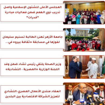
المجلس الأعلى للشئون الإسلامية واصل
تدريب ذوي الهمم ضمن فعاليات مبادرة
”قدرات”
جامعة الأزهر تهنئ الطالبة تسنيم سليمان
لفوزها في مسابقة «ثقافة بيرو» في...
وزير الصحة يلتقي رئيس تشاد ضمن وفد
اللجنة الوزارية «المصرية – التشادية»
انعقاد منتدى الأعمال المصري–التشادي
لتعزيز الشراكة الاقتصادية بين البلدين