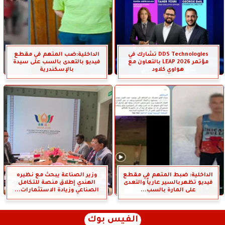
DDS Technologies تشارك في
الداخلية:ضب المتهم في مقطع
مؤتمر LEAP 2026 بالتعاون مع
فيديو بالتعدى بالسب على سيدة
هواوي كلاود
بالإسكندرية
الداخلية: ضبط المتهم في مقطع
وزير الصناعة يبحث مع نظيره
فيديو تظهربالسير عارياً والتعدى
الهندي إطلاق منصة للتكامل
على المارة بالسب...
الصناعي وزيادة الاستثمارات...
الفيس بوك