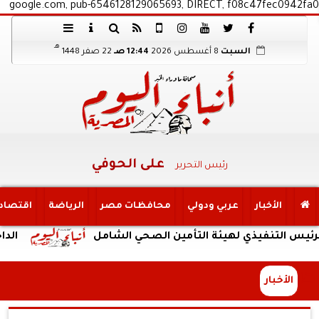
google.com, pub-6546128129065693, DIRECT, f08c47fec0942fa0
هـ
السبت
8 أغسطس 2026
12:44 صـ
22 صفر 1448
على الحوفي
رئيس التحرير
الأخبار
عربي ودولي
محافظات مصر
الرياضة
اقتصاد
فيذي لهيئة التأمين الصحي الشامل
الداخلية: ضب
الأخبار