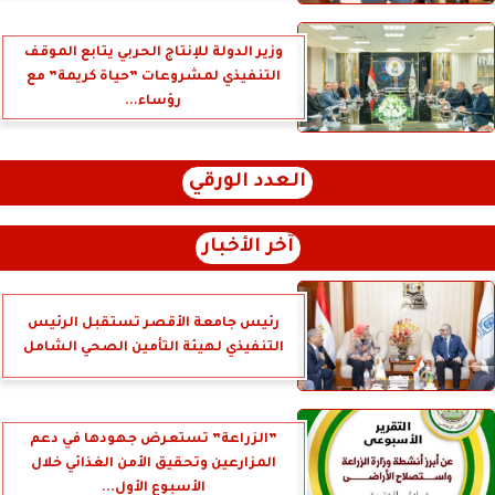
وزير الدولة للإنتاج الحربي يتابع الموقف
التنفيذي لمشروعات ”حياة كريمة” مع
رؤساء...
العدد الورقي
آخر الأخبار
رئيس جامعة الأقصر تستقبل الرئيس
التنفيذي لهيئة التأمين الصحي الشامل
”الزراعة” تستعرض جهودها في دعم
المزارعين وتحقيق الأمن الغذائي خلال
الأسبوع الأول...