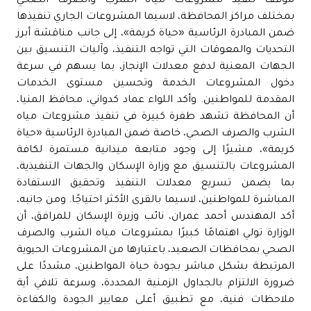
موقف تنفيذ مشروعات مياه الشرب والصرف الصحي
بمختلف مراكز المحافظة، لاسيما المشروعات الجاري تنفيذها
ضمن المبادرة الرئاسية «حياة كريمة»، إلى جانب مناقشة أبرز
التحديات والمعوقات التي تواجه التنفيذ، وآليات التنسيق بين
الجهات المعنية لدفع معدلات الإنجاز، بما يسهم في سرعة
دخول المشروعات الخدمة وتحسين مستوى الخدمات
المقدمة للمواطنين. وأكد اللواء عماد كدواني، محافظ المنيا،
أن المحافظة تشهد طفرة كبيرة في تنفيذ مشروعات مياه
الشرب والصرف الصحي، خاصة ضمن المبادرة الرئاسية «حياة
كريمة»، مشيرًا إلى وجود متابعة ميدانية مستمرة لكافة
المشروعات بالتنسيق مع وزارة الإسكان والجهات التنفيذية،
بما يضمن تسريع معدلات التنفيذ وتحقيق الاستفادة
المباشرة للمواطنين، لاسيما بالقرى الأكثر احتياجًا. ومن جانبه،
أكد المهندس أحمد عمران، نائب وزيرة الإسكان للمرافق، أن
الوزارة تولي اهتمامًا كبيرًا بمشروعات مياه الشرب والصرف
الصحي بمحافظات الصعيد، باعتبارها من المشروعات الحيوية
المرتبطة بشكل مباشر بجودة حياة المواطنين، مشددًا على
ضرورة الالتزام بالجداول الزمنية المحددة، وسرعة تلافي أية
ملاحظات فنية، مع تطبيق أعلى معايير الجودة والكفاءة