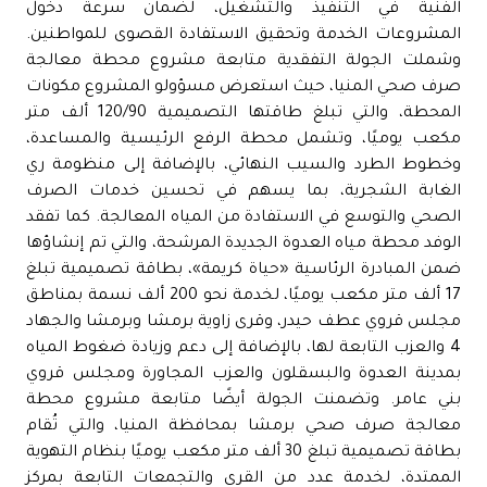
الفنية في التنفيذ والتشغيل، لضمان سرعة دخول
المشروعات الخدمة وتحقيق الاستفادة القصوى للمواطنين.
وشملت الجولة التفقدية متابعة مشروع محطة معالجة
صرف صحي المنيا، حيث استعرض مسؤولو المشروع مكونات
المحطة، والتي تبلغ طاقتها التصميمية 120/90 ألف متر
مكعب يوميًا، وتشمل محطة الرفع الرئيسية والمساعدة،
وخطوط الطرد والسيب النهائي، بالإضافة إلى منظومة ري
الغابة الشجرية، بما يسهم في تحسين خدمات الصرف
الصحي والتوسع في الاستفادة من المياه المعالجة. كما تفقد
الوفد محطة مياه العدوة الجديدة المرشحة، والتي تم إنشاؤها
ضمن المبادرة الرئاسية «حياة كريمة»، بطاقة تصميمية تبلغ
17 ألف متر مكعب يوميًا، لخدمة نحو 200 ألف نسمة بمناطق
مجلس قروي عطف حيدر، وقرى زاوية برمشا وبرمشا والجهاد
4 والعزب التابعة لها، بالإضافة إلى دعم وزيادة ضغوط المياه
بمدينة العدوة والبسقلون والعزب المجاورة ومجلس قروي
بني عامر. وتضمنت الجولة أيضًا متابعة مشروع محطة
معالجة صرف صحي برمشا بمحافظة المنيا، والتي تُقام
بطاقة تصميمية تبلغ 30 ألف متر مكعب يوميًا بنظام التهوية
الممتدة، لخدمة عدد من القرى والتجمعات التابعة بمركز