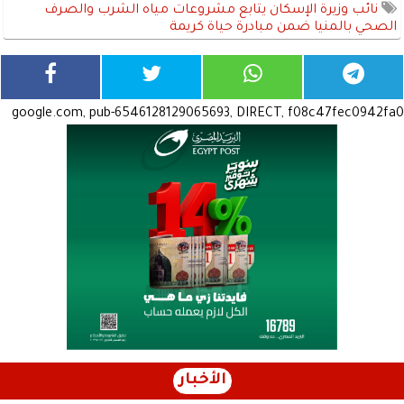
نائب وزيرة الإسكان يتابع مشروعات مياه الشرب والصرف
الصحي بالمنيا ضمن مبادرة حياة كريمة
google.com, pub-6546128129065693, DIRECT, f08c47fec0942fa0
الأخبار