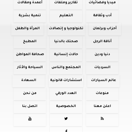
ميديا وفضائيات
تقارير وملفات
أعمدة ومقالات
أدب وثقافة
التعليم
تنمية بشرية
أحزاب وبرلمان
تكنولوجيا و إتصالات
المرأة والطفل
أناقة الرجل
صحتك بالدنيا
المطبخ
دنيا ودين
حالات إنسانية
صحافة المواطن
السرديات
المجتمع والناس
السياحة والأثار
عالم السيارات
استشارات قانونية
السعادة
منوعات
العدد الورقي
من نحن
اعلن معنا
الخصوصية
اتصل بنا


