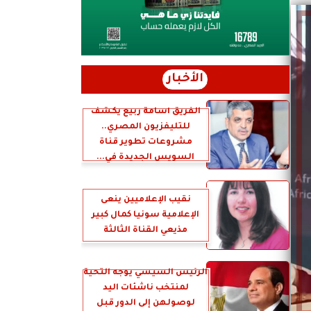
الأخبار
الفريق أسامة ربيع يكشف
للتليفزيون المصري..
مشروعات تطوير قناة
السويس الجديدة في...
نقيب الإعلاميين ينعى
الإعلامية سونيا كمال كبير
مذيعي القناة الثالثة
الرئيس السيسي يوجه التحية
لمنتخب ناشئات اليد
لوصولهن إلى الدور قبل