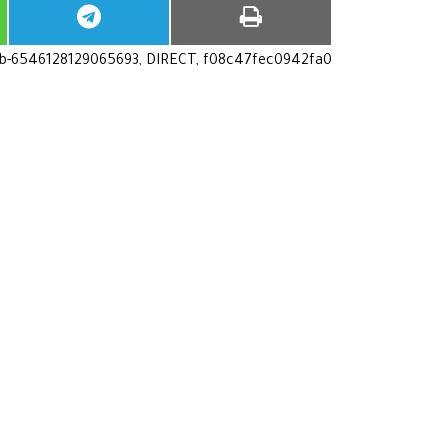
ub-6546128129065693, DIRECT, f08c47fec0942fa0