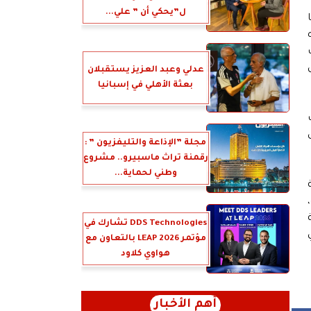
ل”يحكي أن ” علي...
عدلي وعبد العزيز يستقبلان
بعثة الأهلي في إسبانيا
مجلة ”الإذاعة والتليفزيون ” :
رقمنة تراث ماسبيرو.. مشروع
وطني لحماية...
DDS Technologies تشارك في
مؤتمر LEAP 2026 بالتعاون مع
هواوي كلاود
أهم الأخبار