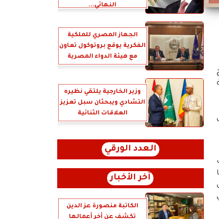
النهائي...
الجهاز المصري للملكية
الفكرية يوقع بروتوكول تعاون
مع هيئة الدواء المصرية
وزير الخارجية يلتقي نظيره
التشادي ويبحثان سبل تعزيز
العلاقات الثنائية
ل
العدد الورقي
آخر الأخبار
الكاتبة منصورة عز الدين
تكشف عن أخر أعمالها