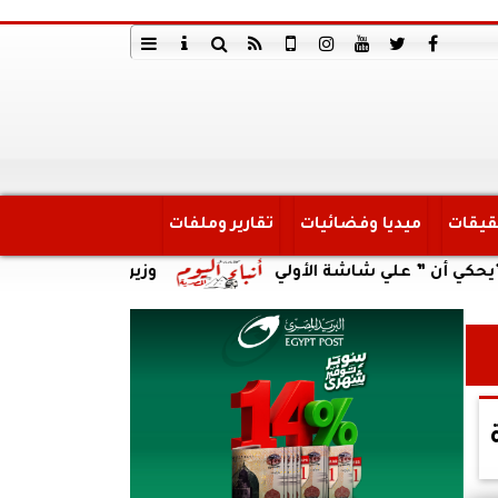
قيقات
ميديا وفضائيات
تقارير وملفات
” علي شاشة الأولي
وزير العمل يتابع حادث انقلاب س