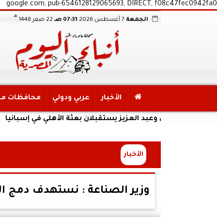
google.com, pub-6546128129065693, DIRECT, f08c47fec0942fa0
هـ
الجمعة
7 أغسطس 2026
07:31 صـ
22 صفر 1448
الأخبار
عربي ودولي
محافظات م
عدلي وعبد العزيز يستقبلان بعثة الأهلي في إسبانيا
الأخبار
وزير الصناعة : نستهدف دمج ا