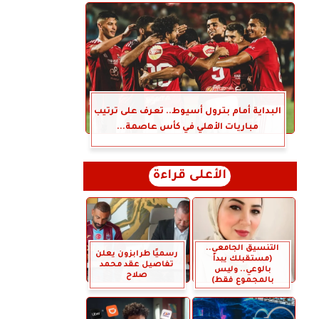
البداية أمام بترول أسيوط.. تعرف على ترتيب
مباريات الأهلي في كأس عاصمة...
الأعلى قراءة
التنسيق الجامعي..
رسميًا طرابزون يعلن
(مستقبلك يبدأ
تفاصيل عقد محمد
بالوعي.. وليس
صلاح
بالمجموع فقط)