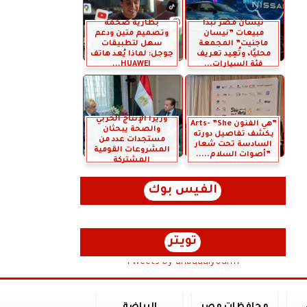
نيسان مصر تبدأ
بطارية ضخمة
مبيعات ”نيسان
وتصميم متين ودعم
ماجنيت” المجمعة
سهل لتطبيقات
محليًا، وتُعِيد تعريف
جوجل: لماذا يُعد هاتف
فئة السيارات...
HUAWEI...
وزيرا الإنتاج الحربي
”هي الفنون Arts- ”She
والصحة يبحثان
يكشف تفاصيل دورته
مستجدات عدد من
السادسة تحت شعار
المشروعات القومية
”أصوات السلام.....
المشتركة
الفيس بوك
تويتر
Tweets by anbaaalyoum1