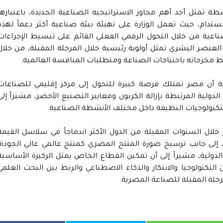
تمثل أحد أهم محاور الاستراتيجية الصناعية الجديدة، باعتبارها
تدام، حيث تعمل الوزارة على تهيئة بيئة صناعية أكثر دعماً لهذه
عية من خلال التحول الرقمي الفعلي القائم على تبسيط الإجراءات
العنصر البشري تمثل أولوية رئيسية خلال المرحلة المقبلة، من خلال
وربط مخرجاته باحتياجات الصناعة ومتطلبات المنافسة العالمية.
اعة أن مصر تمتلك فرصة كبيرة للتحول إلى مركز إقليمي للصناعات
ولية المرتبطة بإزالة الكربون ومعايير التصنيع الأخضر، مشيراً إلى
لتكنولوجيات النظيفة داخل مختلف الأنشطة الصناعية.
خلال السنوات المقبلة من الدول الأكثر اندماجاً في سلاسل القيمة
إلى جانب ترسيخ صورة المنتج المصري كمنتج عالمي عالي الجودة،
لدولية، مشيراً إلى أن تمكين القطاع الخاص يمثل الركيزة الأساسية
التكنولوجيا والابتكار والذكاء الاصطناعي والربط بين البحث العلمي
لة المقبلة للصناعة المصرية.