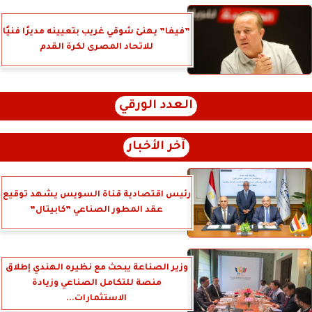
”فيفا” يهنئ شوقي غريب بتعيينه مديرًا فنيًا
للاتحاد المصرى لكرة القدم
العدد الورقي
آخر الأخبار
رئيس اقتصادية قناة السويس يشهد توقيع
عقد المطور الصناعي ”كابيتال”
وزير الصناعة يبحث مع نظيره الهندي إطلاق
منصة للتكامل الصناعي وزيادة
الاستثمارات...