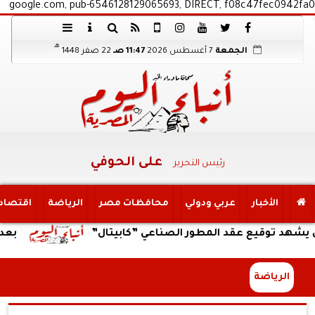
google.com, pub-6546128129065693, DIRECT, f08c47fec0942fa0
هـ
الجمعة
7 أغسطس 2026
11:47 صـ
22 صفر 1448
على الحوفي
رئيس التحرير
الأخبار
عربي ودولي
محافظات مصر
الرياضة
اقتصاد
يع عقد المطور الصناعي ”كابيتال”
بعد تداول في
الرياضة