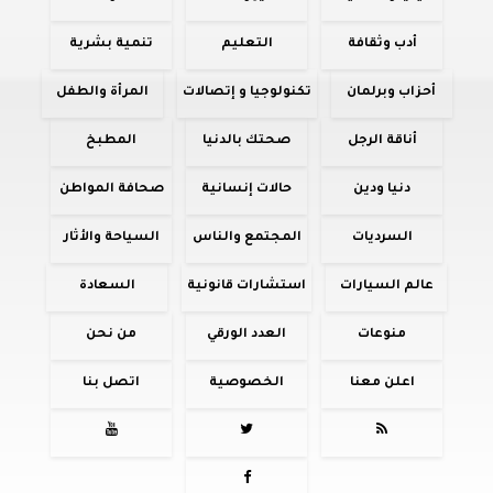
أدب وثقافة
التعليم
تنمية بشرية
أحزاب وبرلمان
تكنولوجيا و إتصالات
المرأة والطفل
أناقة الرجل
صحتك بالدنيا
المطبخ
دنيا ودين
حالات إنسانية
صحافة المواطن
السرديات
المجتمع والناس
السياحة والأثار
عالم السيارات
استشارات قانونية
السعادة
منوعات
العدد الورقي
من نحن
اعلن معنا
الخصوصية
اتصل بنا



