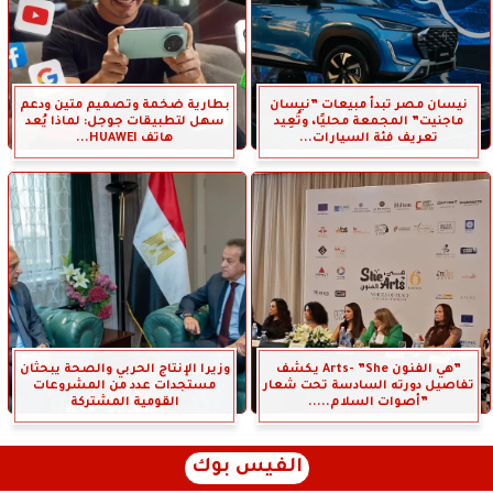
نيسان مصر تبدأ مبيعات ”نيسان
بطارية ضخمة وتصميم متين ودعم
ماجنيت” المجمعة محليًا، وتُعِيد
سهل لتطبيقات جوجل: لماذا يُعد
تعريف فئة السيارات...
هاتف HUAWEI...
”هي الفنون Arts- ”She يكشف
وزيرا الإنتاج الحربي والصحة يبحثان
تفاصيل دورته السادسة تحت شعار
مستجدات عدد من المشروعات
”أصوات السلام.....
القومية المشتركة
الفيس بوك