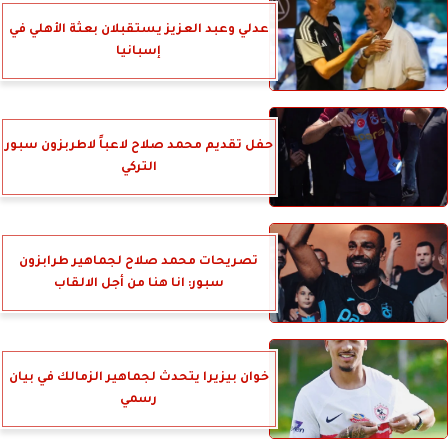
عدلي وعبد العزيز يستقبلان بعثة الأهلي في
إسبانيا
حفل تقديم محمد صلاح لاعباً لاطربزون سبور
التركي
تصريحات محمد صلاح لجماهير طرابزون
سبور: انا هنا من أجل الالقاب
خوان بيزيرا يتحدث لجماهير الزمالك في بيان
رسمي