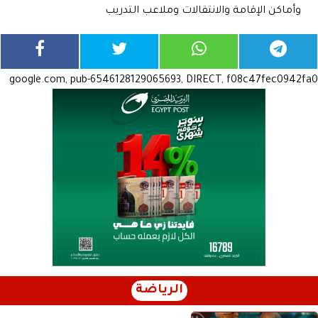
وأماكن الإقامة والانتقالات وملاعب التدريب
google.com, pub-6546128129065693, DIRECT, f08c47fec0942fa0
الرياضة