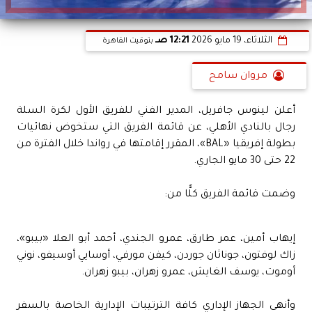
الثلاثاء، 19 مايو 2026
12:21 صـ
بتوقيت القاهرة
مروان سامح
أعلن لينوس جافريل، المدير الفني للفريق الأول لكرة السلة
رجال بالنادي الأهلي، عن قائمة الفريق التي ستخوض نهائيات
بطولة إفريقيا «‏BAL‏»، المقرر إقامتها في رواندا خلال الفترة من
22 حتى 30 مايو الجاري.
وضمت قائمة الفريق كلًّا من:
إيهاب أمين، عمر طارق، عمرو الجندي، أحمد أبو العلا «بيبو»،
زاك لوفتون، جوناثان جوردن، كيفن مورفي، أوسايي أوسيفو، نوني
أوموت، يوسف الغايش، عمرو زهران، بيبو زهران.
وأنهى الجهاز الإداري كافة الترتيبات الإدارية الخاصة بالسفر