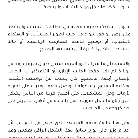
واضحا وملموسا داخل الشارع المصري طوال ما يقارب ثماني
سنوات قضاها داخل وزارة الشباب والرياضة.
سنوات شهدت طفرة حقيقية في قطاعات الشباب والرياضة
على أرض الواقع، سواء من حيث تطوير المنشآت، أو الاهتمام
بالشباب، أو توسيع قاعدة الممارسة الرياضية، أو حالة
النشاط الرياضي الكبيرة التي شعر بها الجميع.
والحقيقة أن ما ميز الدكتور أشرف صبحي طوال فترة وجوده في
الوزارة لم يكن فقط الجانب الإداري أو التنفيذي، بل الجانب
الإنساني أيضا، فالجميع كان يتحدث عن تواضعه الشديد،
ومكتبه المفتوح، وسهولة التواصل معه، وقدرته على احتواء
الأزمات وحل المشكلات، حتى أصبح قريبا من الناس بشكل
كبير، وهو ما جعل صورته تبقى راسخة في أذهان الكثيرين حتى
بعد خروجه من المنصب.
ومن هنا جاءت قيمة المشهد الذي ظهر في المؤتمر، لأن
احترام وزير حالي لوزير سابق بهذا الشكل الراقي يعكس وعيا