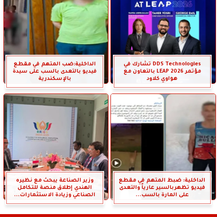
DDS Technologies تشارك في
الداخلية:ضب المتهم في مقطع
مؤتمر LEAP 2026 بالتعاون مع
فيديو بالتعدى بالسب على سيدة
هواوي كلاود
بالإسكندرية
الداخلية: ضبط المتهم في مقطع
وزير الصناعة يبحث مع نظيره
فيديو تظهربالسير عارياً والتعدى
الهندي إطلاق منصة للتكامل
على المارة بالسب...
الصناعي وزيادة الاستثمارات...