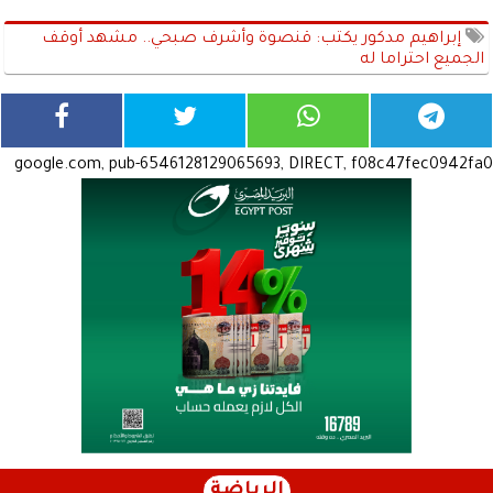
إبراهيم مدكور يكتب: قنصوة وأشرف صبحي.. مشهد أوقف
الجميع احتراما له
google.com, pub-6546128129065693, DIRECT, f08c47fec0942fa0
الرياضة