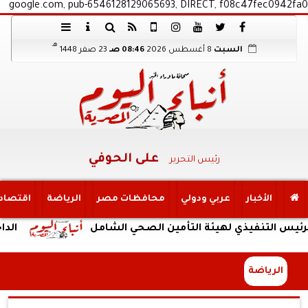
google.com, pub-6546128129065693, DIRECT, f08c47fec0942fa0
هـ
السبت
8 أغسطس 2026
08:46 صـ
23 صفر 1448
على الحوفي
رئيس التحرير
الأخبار
عربي ودولي
محافظات مصر
الرياضة
اقتصاد
نفيذي لهيئة التأمين الصحي الشامل
الداخلية: ضب
الرياضة