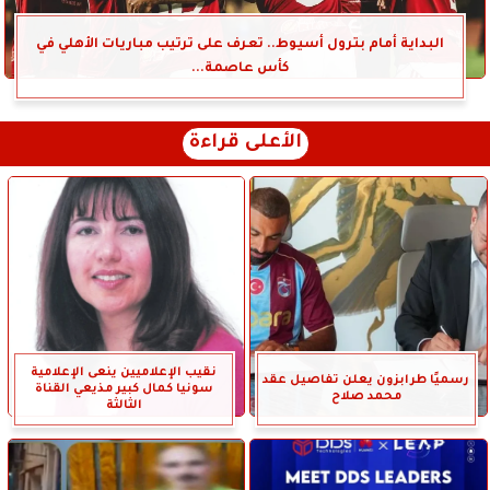
البداية أمام بترول أسيوط.. تعرف على ترتيب مباريات الأهلي في
كأس عاصمة...
الأعلى قراءة
نقيب الإعلاميين ينعى الإعلامية
رسميًا طرابزون يعلن تفاصيل عقد
سونيا كمال كبير مذيعي القناة
محمد صلاح
الثالثة