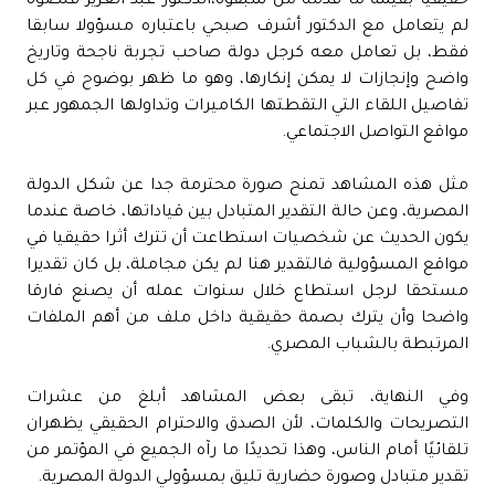
حقيقيا بقيمة ما قدمه من سبقوه،الدكتور عبد العزيز قنصوة
لم يتعامل مع الدكتور أشرف صبحي باعتباره مسؤولا سابقا
فقط، بل تعامل معه كرجل دولة صاحب تجربة ناجحة وتاريخ
واضح وإنجازات لا يمكن إنكارها، وهو ما ظهر بوضوح في كل
تفاصيل اللقاء التي التقطتها الكاميرات وتداولها الجمهور عبر
مواقع التواصل الاجتماعي.
مثل هذه المشاهد تمنح صورة محترمة جدا عن شكل الدولة
المصرية، وعن حالة التقدير المتبادل بين قياداتها، خاصة عندما
يكون الحديث عن شخصيات استطاعت أن تترك أثرا حقيقيا في
مواقع المسؤولية فالتقدير هنا لم يكن مجاملة، بل كان تقديرا
مستحقا لرجل استطاع خلال سنوات عمله أن يصنع فارقا
واضحا وأن يترك بصمة حقيقية داخل ملف من أهم الملفات
المرتبطة بالشباب المصري.
وفي النهاية، تبقى بعض المشاهد أبلغ من عشرات
التصريحات والكلمات، لأن الصدق والاحترام الحقيقي يظهران
تلقائيًا أمام الناس، وهذا تحديدًا ما رآه الجميع في المؤتمر من
تقدير متبادل وصورة حضارية تليق بمسؤولي الدولة المصرية.