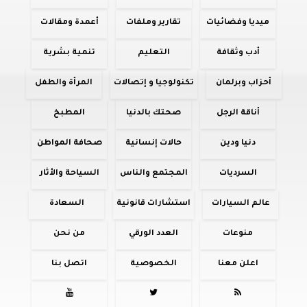
ميديا وفضائيات
تقارير وملفات
أعمدة ومقالات
أدب وثقافة
التعليم
تنمية بشرية
أحزاب وبرلمان
تكنولوجيا و إتصالات
المرأة والطفل
أناقة الرجل
صحتك بالدنيا
المطبخ
دنيا ودين
حالات إنسانية
صحافة المواطن
السرديات
المجتمع والناس
السياحة والأثار
عالم السيارات
استشارات قانونية
السعادة
منوعات
العدد الورقي
من نحن
اعلن معنا
الخصوصية
اتصل بنا


