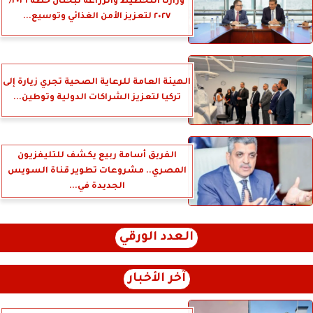
وزارتا التخطيط والزراعة تبحثان خطة ٢٠٢٦/
٢٠٢٧ لتعزيز الأمن الغذائي وتوسيع...
الهيئة العامة للرعاية الصحية تجري زيارة إلى
تركيا لتعزيز الشراكات الدولية وتوطين...
الفريق أسامة ربيع يكشف للتليفزيون
المصري.. مشروعات تطوير قناة السويس
الجديدة في...
العدد الورقي
آخر الأخبار