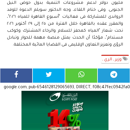
مليون دولار لدعم مشروعات التنمية بدول حوض النيل
الجنوبى. وفى ختام اللقاء، وجه الدكتور سويلم الدعوة للوفد
الرواندى للمشاركة فى فعاليات "أسبوع القاهرة للمياه ٢٠٢٦"،
والمقرر عقده بالقاهرة خلال الفترة من ٢٥ إلى ٢٩ أكتوبر ٢٠٢٦
تحت شعار "المياه كمحفز للسلام والرخاء المشترك وكوكب
مستدام"، مؤكدًا أن الحدث يمثل منصة مهمة للحوار وتبادل
الرؤى وتعزيز التعاون الإقليمى فى القضايا المائية المختلفة.
وزير ـ الري ـ
google.com, pub-6546128129065693, DIRECT, f08c47fec0942fa0