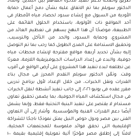
طريق واضحة لدعم تنفيذ مذكرة التفاهم بين البلدين. وأشاد
الدكتور سويلم بما تم الاتفاق عليه بشأن دمج أعمال حماية
الأودية من السيول مع إنشاء سدود لحصاد مياه الأمطار فى
أحد المواقع ذات الأولوية، باستخدام الحلول القائمة على
الطبيعة، موضحًا أن هذا النهج يسهم فى تعظيم العائد من
المشروع، وحماية السدود، والحد من التآكل والترسيب،
وتحقيق الاستدامة على المدى الطويل.كما رحب بما تم التوصل
إليه بشأن تحديد أربعة مواقع مقترحة لإنشاء محطات مياه
جوفية، والبدء فى إعداد الدراسات الجيوفيزيقية اللازمة، معربًا
عن تطلعه لبدء تنفيذ هذا المشروع على أرض الواقع فى أقرب
وقت. وثمّن الدكتور سويلم التقدم المحرز فى مجال بناء
القدرات ونقل الخبرات، من خلال الإعداد لأول برنامج تدريبى
مقرر عقده فى يونيو ٢٠٢٦، إلى جانب تنفيذ أنشطة لنقل الخبرات
فى مجال استكشاف المياه الجوفية، بما يضمن تحقيق تعاون
مستدام لا يقتصر على تنفيذ البنية التحتية فقط، وإنما يشمل
أيضًا دعم القدرات الفنية والمؤسسية. وأشار إلى أن التعاون
الفنى بين مصر ودول حوض النيل يمثل نموذجًا ناجحًا للشراكة
الإقليمية التى تحقق فوائد ملموسة للمجتمعات المحلية،
لافتًا إلى إطلاق مصر مؤخرًا آلية تمويلية إقليمية بقيمة ١٠٠