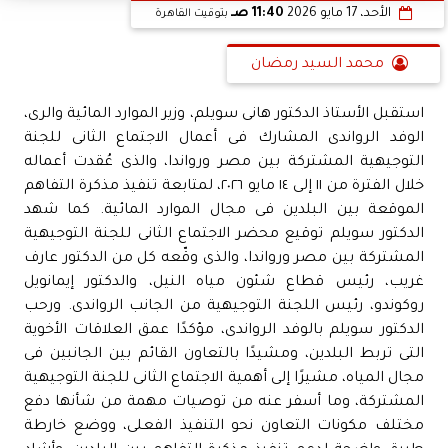
الأحد، 17 مايو 2026
11:40 صـ
بتوقيت القاهرة
محمد السيد رمضان
استقبل الأستاذ الدكتور هانى سويلم، وزير الموارد المائية والرى،
الوفد الرواندى المشارك فى أعمال الاجتماع الثانى للجنة
التوجيهية المشتركة بين مصر ورواندا، والذى عُقدت أعماله
خلال الفترة من ١١ إلى ١٤ مايو ٢٠٢٦، لمتابعة تنفيذ مذكرة التفاهم
الموقعة بين البلدين فى مجال الموارد المائية. كما شهد
الدكتور سويلم توقيع محضر الاجتماع الثانى للجنة التوجيهية
المشتركة بين مصر ورواندا، والذى وقّعه كل من الدكتور عارف
غريب، رئيس قطاع شئون مياه النيل، والدكتور إيمانويل
روكوندو، رئيس اللجنة التوجيهية من الجانب الرواندى. ورحب
الدكتور سويلم بالوفد الرواندى، مؤكدًا عمق العلاقات الأخوية
التى تربط البلدين، ومشيدًا بالتعاون القائم بين الجانبين فى
مجال المياه، مشيرًا إلى أهمية الاجتماع الثانى للجنة التوجيهية
المشتركة، وما أسفر عنه من توصيات مهمة من شأنها دفع
مختلف مكونات التعاون نحو التنفيذ الفعلى، ووضع خارطة