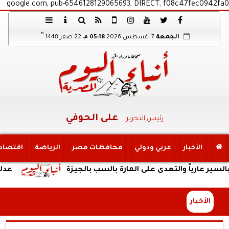
google.com, pub-6546128129065693, DIRECT, f08c47fec0942fa0
هـ
الجمعة
7 أغسطس 2026
05:18 مـ
22 صفر 1448
على الحوفي
رئيس التحرير
الأخبار
عربي ودولي
محافظات مصر
الرياضة
اقتصاد
ً والتعدى على المارة بالسب بالجيزة
عدلي وعبد ال
الأخبار