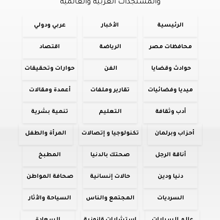
والمستجدات العربية والعالمية
الرئيسية
الأخبار
عربي ودولي
محافظات مصر
الرياضة
اقتصاد
حوادث وقضايا
الفن
حوارات وتحقيقات
ميديا وفضائيات
تقارير وملفات
أعمدة ومقالات
أدب وثقافة
التعليم
تنمية بشرية
أحزاب وبرلمان
تكنولوجيا و إتصالات
المرأة والطفل
أناقة الرجل
صحتك بالدنيا
المطبخ
دنيا ودين
حالات إنسانية
صحافة المواطن
السرديات
المجتمع والناس
السياحة والأثار