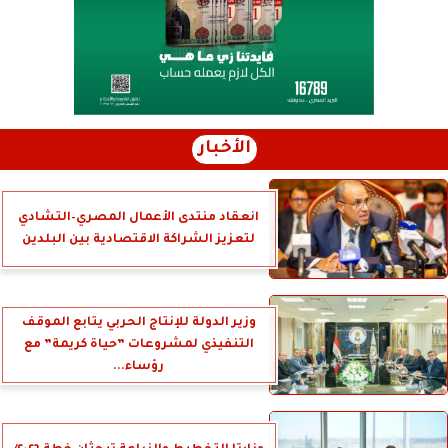
الأخبار
انعقاد منتدى الأعمال المصري–التشادي
لتعزيز الشراكة الاقتصادية بين البلدين
وزير الدولة للإنتاج الحربي يتابع الموقف
التنفيذي لمشروعات ”حياة كريمة” مع
رؤساء...