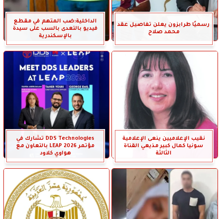
الداخلية:ضب المتهم في مقطع
رسميًا طرابزون يعلن تفاصيل عقد
فيديو بالتعدى بالسب على سيدة
محمد صلاح
بالإسكندرية
نقيب الإعلاميين ينعى الإعلامية
DDS Technologies تشارك في
سونيا كمال كبير مذيعي القناة
مؤتمر LEAP 2026 بالتعاون مع
الثالثة
هواوي كلاود