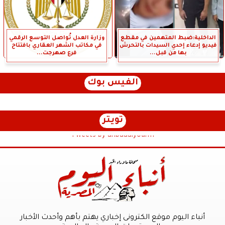
الداخلية:ضبط المتهمين في مقطع
وزارة العدل تُواصل التوسع الرقمي
فيديو إدعاء إحدي السيدات بالتحرش
في مكاتب الشهر العقاري بافتتاح
بها من قبل...
فرع صهرجت...
الفيس بوك
تويتر
Tweets by anbaaalyoum1
أنباء اليوم موقع الكترونى إخباري يهتم بأهم وأحدث الأخبار